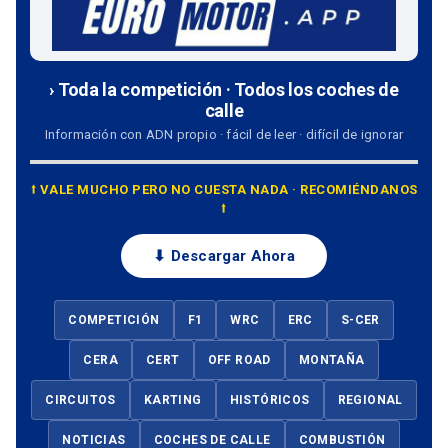
› Toda la competición · Todos los coches de
calle
Información con ADN propio · fácil de leer · difícil de ignorar
⭡ VALE MUCHO PERO NO CUESTA NADA · RECOMIÉNDANOS
⭡
⬇ Descargar Ahora
COMPETICIÓN
F1
WRC
ERC
S-CER
CERA
CERT
OFF ROAD
MONTAÑA
CIRCUITOS
KARTING
HISTÓRICOS
REGIONAL
NOTICIAS
COCHES DE CALLE
COMBUSTIÓN