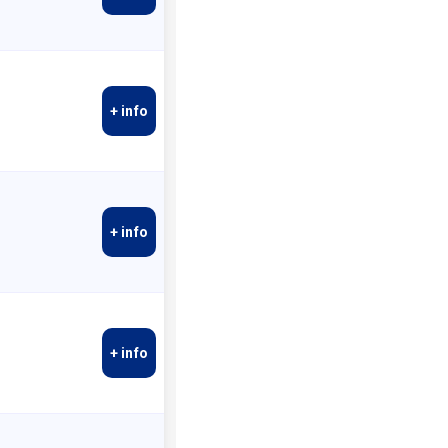
+ info
+ info
+ info