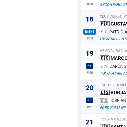
#18
SKODA FABIA RS
CLUB DEPORTIV
18
🇪🇸 GUSTA
🇪🇸 PATRICI
Rally2
#19
HYUNDAI I20N R
ARVIDAL RACIN
19
🇪🇸 MARC
🇪🇸 CARLA S
N5
#20
TOYOTA YARIS 
ESCUDERÍA VIL
20
🇪🇸 BORJA
🇪🇸 JOSE A
N5
#21
FORD PUMA N5
TOYOTA GAZOO
21
🇯🇵 KANTA