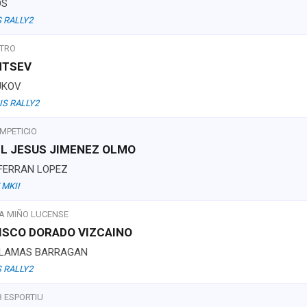
OS
 RALLY2
NTRO
NTSEV
UKOV
IS RALLY2
MPETICIO
EL JESUS JIMENEZ OLMO
 FERRAN LOPEZ
 MKII
A MIÑO LUCENSE
CISCO DORADO VIZCAINO
 LAMAS BARRAGAN
 RALLY2
B ESPORTIU