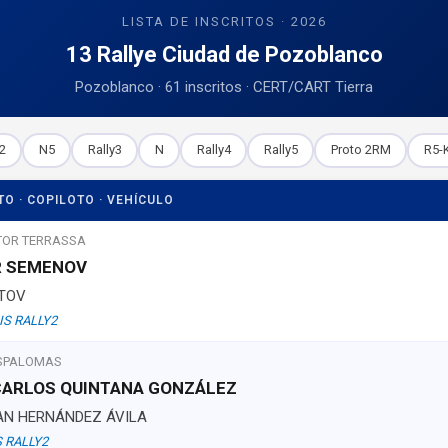
LISTA DE INSCRITOS · 2026
13 Rallye Ciudad de Pozoblanco
Pozoblanco · 61 inscritos · CERT/CART Tierra
2
N5
Rally3
N
Rally4
Rally5
Proto 2RM
R5-K
TO · COPILOTO · VEHÍCULO
TOR TERRASSA
R SEMENOV
ATOV
IS RALLY2
SPALOMAS
 CARLOS QUINTANA GONZÁLEZ
AN HERNÁNDEZ ÁVILA
 RALLY2