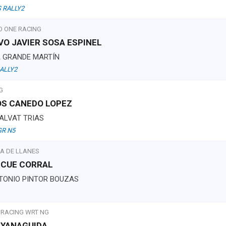
 RALLY2
O ONE RACING
VO JAVIER SOSA ESPINEL
A GRANDE MARTÍN
ALLY2
G
OS CANEDO LOPEZ
ALVAT TRIAS
GR N5
LA DE LLANES
 CUE CORRAL
NTONIO PINTOR BOUZAS
 RACING WRT NG
 YANAGUIDA