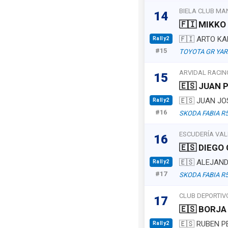
BIELA CLUB M
14
🇫🇮 MIKKO
🇫🇮 ARTO K
Rally2
#15
TOYOTA GR YAR
ARVIDAL RACIN
15
🇪🇸 JUAN 
🇪🇸 JUAN JO
Rally2
#16
SKODA FABIA R
ESCUDERÍA VAL
16
🇪🇸 DIEGO
🇪🇸 ALEJAN
Rally2
#17
SKODA FABIA R
CLUB DEPORTIVO
17
🇪🇸 BORJ
🇪🇸 RUBEN P
Rally2