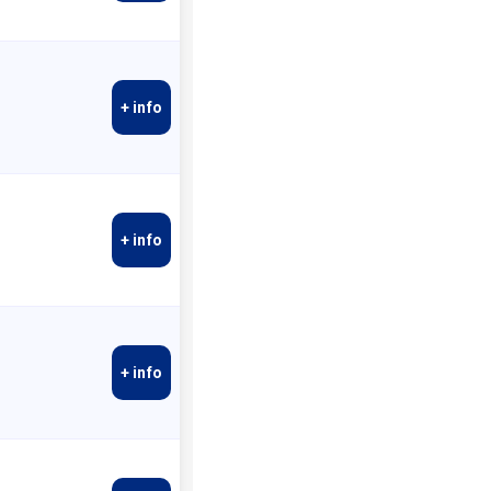
+ info
+ info
+ info