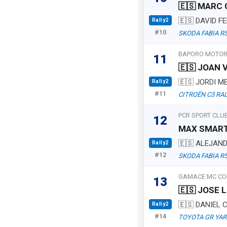
🇪🇸 MARC
🇪🇸 DAVID F
Rally2
#10
SKODA FABIA RS
BAPORO MOTORS
11
🇪🇸 JOAN 
🇪🇸 JORDI 
Rally2
#11
CITROËN C3 RA
PCR SPORT CLU
12
MAX SMAR
🇪🇸 ALEJAN
Rally2
#12
SKODA FABIA R
GAMACE MC CO
13
🇪🇸 JOSE 
🇪🇸 DANIEL 
Rally2
#14
TOYOTA GR YAR