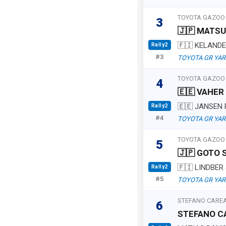
TOYOTA GAZOO
3
🇯🇵 MATS
🇫🇮 KELAND
Rally2
#3
TOYOTA GR YAR
TOYOTA GAZOO
4
🇪🇪 VAHER
🇪🇪 JANSEN 
Rally2
#4
TOYOTA GR YAR
TOYOTA GAZOO
5
🇯🇵 GOTO
🇫🇮 LINDBER
Rally2
#5
TOYOTA GR YAR
STEFANO CARE
6
STEFANO C