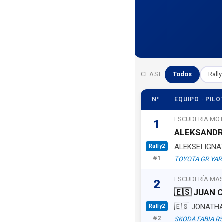
CLASE
Todos
Rally
Nº
EQUIPO · PILO
ESCUDERIA MO
1
ALEKSAND
ALEKSEI IGN
Rally2
#1
TOYOTA GR YAR
ESCUDERÍA MA
2
🇪🇸 JUAN
🇪🇸 JONATH
Rally2
#2
SKODA FABIA RS