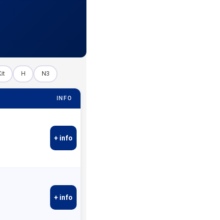
it
H
N3
INFO
+ info
+ info