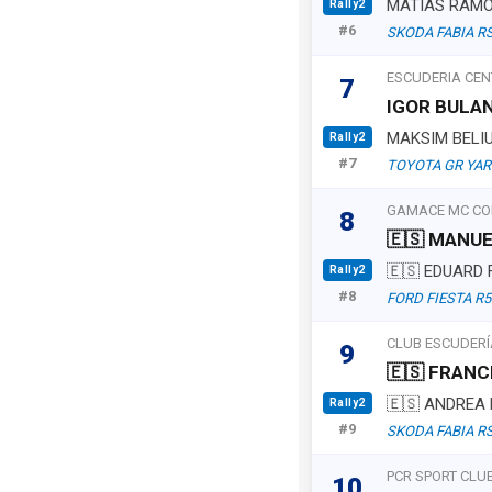
MATIAS RAM
Rally2
#6
SKODA FABIA RS
ESCUDERIA CE
7
IGOR BULA
MAKSIM BELI
Rally2
#7
TOYOTA GR YAR
GAMACE MC CO
8
🇪🇸 MANU
🇪🇸 EDUARD
Rally2
#8
FORD FIESTA R5
CLUB ESCUDERÍ
9
🇪🇸 FRAN
🇪🇸 ANDREA
Rally2
#9
SKODA FABIA RS
PCR SPORT CLU
10