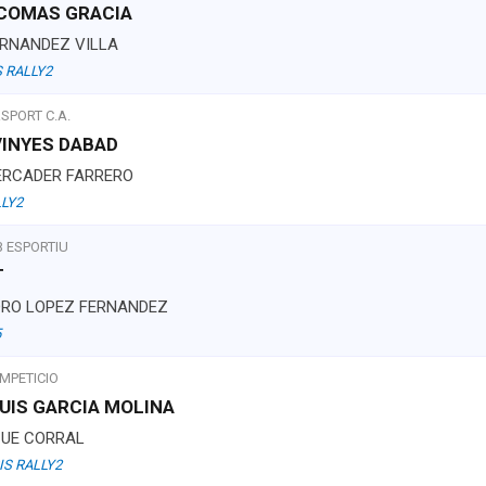
 COMAS GRACIA
ERNANDEZ VILLA
 RALLY2
PORT C.A.
VINYES DABAD
MERCADER FARRERO
LLY2
B ESPORTIU
T
DRO LOPEZ FERNANDEZ
5
MPETICIO
LUIS GARCIA MOLINA
CUE CORRAL
IS RALLY2