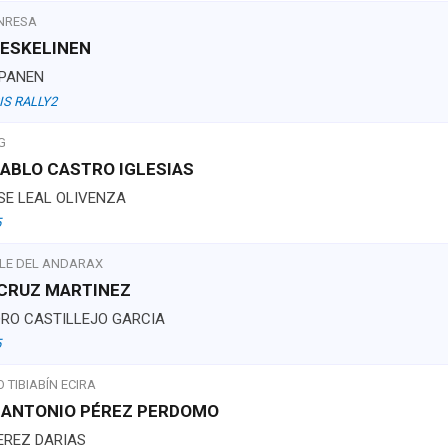
ANRESA
 ESKELINEN
APANEN
IS RALLY2
G
PABLO CASTRO IGLESIAS
SE LEAL OLIVENZA
5
LE DEL ANDARAX
 CRUZ MARTINEZ
DRO CASTILLEJO GARCIA
5
 TIBIABÍN ECIRA
A ANTONIO PÉREZ PERDOMO
EREZ DARIAS