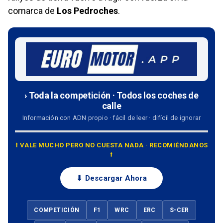
comarca de
Los Pedroches
.
› Toda la competición · Todos los coches de
calle
Información con ADN propio · fácil de leer · difícil de ignorar
⭡ VALE MUCHO PERO NO CUESTA NADA · RECOMIÉNDANOS
⭡
⬇ Descargar Ahora
COMPETICIÓN
F1
WRC
ERC
S-CER