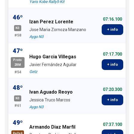
Yaris Kobe Rally5-Kit
46º
07:16.100
Izan Perez Lorente
N3
Jose Maria Zornoza Manzano
+ info
#58
Aygo N3
47º
07:17.700
Hugo Garcia Villegas
Proto
Javier Fernández Aguilar
+ info
2RM
Getz
#54
48º
07:20.300
Ivan Aguado Reoyo
N3
Jessica Truco Marcos
+ info
#61
Aygo N3
49º
07:37.100
Armando Diaz Marfil
Rally4