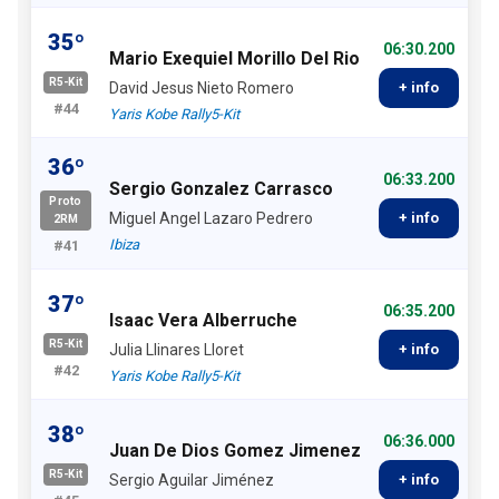
35º
06:30.200
Mario Exequiel Morillo Del Rio
R5-Kit
David Jesus Nieto Romero
+ info
#44
Yaris Kobe Rally5-Kit
36º
06:33.200
Sergio Gonzalez Carrasco
Proto
Miguel Angel Lazaro Pedrero
+ info
2RM
Ibiza
#41
37º
06:35.200
Isaac Vera Alberruche
R5-Kit
Julia Llinares Lloret
+ info
#42
Yaris Kobe Rally5-Kit
38º
06:36.000
Juan De Dios Gomez Jimenez
R5-Kit
Sergio Aguilar Jiménez
+ info