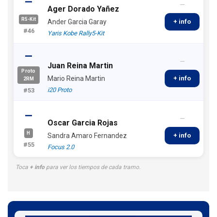
—
—
Ager Dorado Yañez
R5-Kit
Ander Garcia Garay
+ info
#46
Yaris Kobe Rally5-Kit
—
—
Juan Reina Martin
Proto
Mario Reina Martin
+ info
2RM
i20 Proto
#53
—
—
Oscar Garcia Rojas
H
Sandra Amaro Fernandez
+ info
#55
Focus 2.0
Toca
+ info
para ver los tiempos de cada tramo.