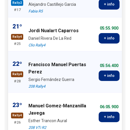
Rally2
Alejandro Castillejo Garcia
+ info
#17
Fabia R5
21º
05:55.900
Jordi Nualart Caparros
Rally4
Daniel Rivera De La Red
+ info
#25
Clio Rally4
22º
Francisco Manuel Puertas
05:56.400
Perez
Rally4
+ info
Sergio Fernández Guerra
#28
208 Rally4
23º
Manuel Gomez-Manzanilla
06:05.900
Javega
Rally4
+ info
Esther Trancon Aural
#26
208 VTi R2