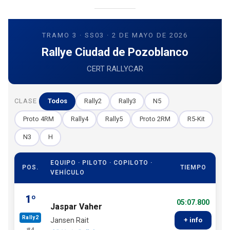
TRAMO 3 · SS03 · 2 DE MAYO DE 2026
Rallye Ciudad de Pozoblanco
CERT RALLYCAR
CLASE
Todos
Rally2
Rally3
N5
Proto 4RM
Rally4
Rally5
Proto 2RM
R5-Kit
N3
H
EQUIPO · PILOTO · COPILOTO ·
POS.
TIEMPO
VEHÍCULO
1º
05:07.800
Jaspar Vaher
Rally2
Jansen Rait
+ info
#4