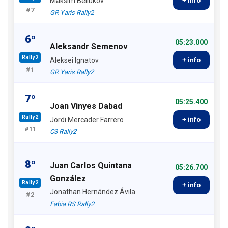
Maksim Beliukov
+ info
#7
GR Yaris Rally2
6º
05:23.000
Aleksandr Semenov
Rally2
Aleksei Ignatov
+ info
#1
GR Yaris Rally2
7º
05:25.400
Joan Vinyes Dabad
Rally2
Jordi Mercader Farrero
+ info
#11
C3 Rally2
8º
Juan Carlos Quintana
05:26.700
González
Rally2
+ info
Jonathan Hernández Ávila
#2
Fabia RS Rally2