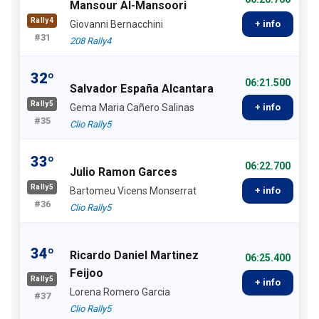
Mansour Al-Mansoori
Rally4
Giovanni Bernacchini
+ info
#31
208 Rally4
32º
06:21.500
Salvador España Alcantara
Rally5
Gema Maria Cañero Salinas
+ info
#35
Clio Rally5
33º
06:22.700
Julio Ramon Garces
Rally5
Bartomeu Vicens Monserrat
+ info
#36
Clio Rally5
34º
Ricardo Daniel Martinez
06:25.400
Feijoo
Rally5
+ info
Lorena Romero Garcia
#37
Clio Rally5