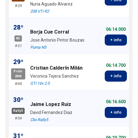
Nuria Aguado Alvarez
#29
208 VTi R2
28º
06:14.000
Borja Cue Corral
N5
Jose Antonio Pintor Bouzas
+ info
#21
Puma N5
29º
06:14.700
Cristian Calderín Milán
Proto
Veronica Tejera Sanchez
+ info
2RM
GTi 16v 2.0
#40
30º
06:16.600
Jaime Lopez Ruiz
Rally5
David Fernandez Diaz
+ info
#34
Clio Rally5
31º
06:20.700