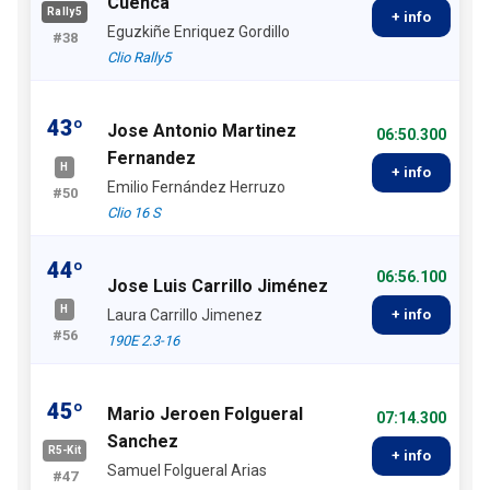
Cuenca
Rally5
+ info
Eguzkiñe Enriquez Gordillo
#38
Clio Rally5
43º
Jose Antonio Martinez
06:50.300
Fernandez
H
+ info
Emilio Fernández Herruzo
#50
Clio 16 S
44º
06:56.100
Jose Luis Carrillo Jiménez
H
Laura Carrillo Jimenez
+ info
#56
190E 2.3-16
45º
Mario Jeroen Folgueral
07:14.300
Sanchez
R5-Kit
+ info
Samuel Folgueral Arias
#47