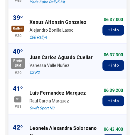
#45
Yaris Kobe Rally5-Kit
39º
06:37.000
Xesus Alfonsin Gonzalez
Rally4
Alejandro Bonilla Lasso
+ info
#30
208 Rally4
40º
06:37.300
Juan Carlos Aguado Cuellar
Proto
Vanessa Valle Nuñez
+ info
2RM
C2 R2
#39
41º
06:39.200
Luis Fernandez Marquez
N3
Raul Garcia Marquez
+ info
#51
Swift Sport N3
42º
Leonela Alexandra Solorzano
06:43.400