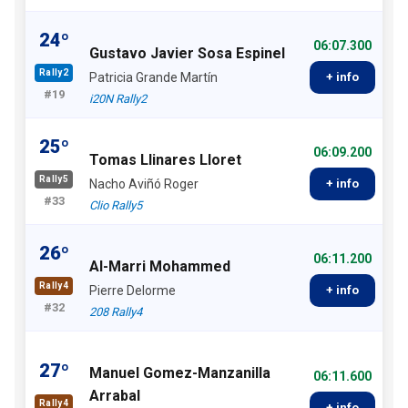
24º
06:07.300
Gustavo Javier Sosa Espinel
Rally2
Patricia Grande Martín
+ info
#19
i20N Rally2
25º
06:09.200
Tomas Llinares Lloret
Rally5
Nacho Aviñó Roger
+ info
#33
Clio Rally5
26º
06:11.200
Al-Marri Mohammed
Rally4
Pierre Delorme
+ info
#32
208 Rally4
27º
Manuel Gomez-Manzanilla
06:11.600
Arrabal
Rally4
+ info