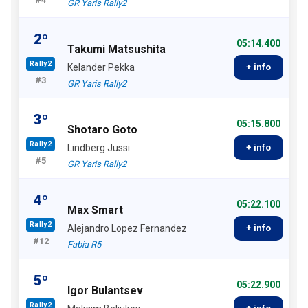
GR Yaris Rally2
2º
05:14.400
Takumi Matsushita
Rally2
Kelander Pekka
+ info
#3
GR Yaris Rally2
3º
05:15.800
Shotaro Goto
Rally2
Lindberg Jussi
+ info
#5
GR Yaris Rally2
4º
05:22.100
Max Smart
Rally2
Alejandro Lopez Fernandez
+ info
#12
Fabia R5
5º
05:22.900
Igor Bulantsev
Rally2