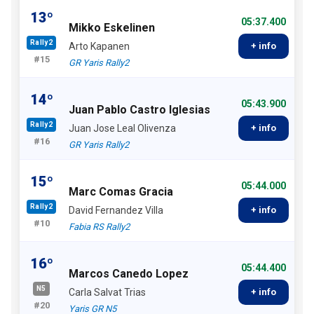
13º
05:37.400
Mikko Eskelinen
Rally2
Arto Kapanen
+ info
#15
GR Yaris Rally2
14º
05:43.900
Juan Pablo Castro Iglesias
Rally2
Juan Jose Leal Olivenza
+ info
#16
GR Yaris Rally2
15º
05:44.000
Marc Comas Gracia
Rally2
David Fernandez Villa
+ info
#10
Fabia RS Rally2
16º
05:44.400
Marcos Canedo Lopez
N5
Carla Salvat Trias
+ info
#20
Yaris GR N5