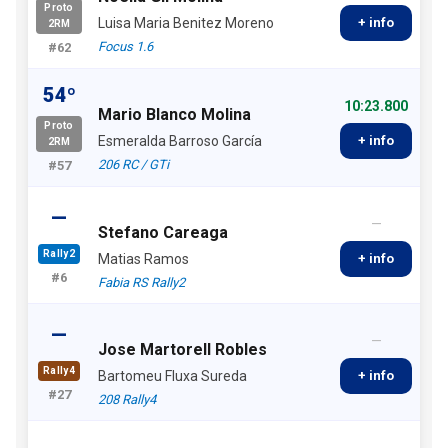
Proto
Luisa Maria Benitez Moreno
+ info
2RM
Focus 1.6
#62
54º
10:23.800
Mario Blanco Molina
Proto
Esmeralda Barroso García
+ info
2RM
206 RC / GTi
#57
—
—
Stefano Careaga
Rally2
Matias Ramos
+ info
#6
Fabia RS Rally2
—
—
Jose Martorell Robles
Rally4
Bartomeu Fluxa Sureda
+ info
#27
208 Rally4