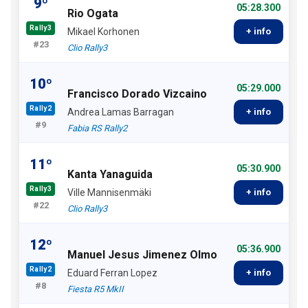
9º
05:28.300
Rio Ogata
Rally3
Mikael Korhonen
+ info
#23
Clio Rally3
10º
05:29.000
Francisco Dorado Vizcaino
Rally2
Andrea Lamas Barragan
+ info
#9
Fabia RS Rally2
11º
05:30.900
Kanta Yanaguida
Rally3
Ville Mannisenmäki
+ info
#22
Clio Rally3
12º
05:36.900
Manuel Jesus Jimenez Olmo
Rally2
Eduard Ferran Lopez
+ info
#8
Fiesta R5 MkII