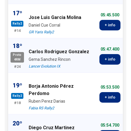
17º
05:45.500
Jose Luis Garcia Molina
Rally2
Daniel Cue Corral
+ info
#14
GR Yaris Rally2
18º
05:47.400
Carlos Rodriguez Gonzalez
Proto
Gema Sanchez Rincon
+ info
4RM
Lancer Evolution IX
#24
19º
Borja Antonio Pérez
05:53.500
Perdomo
Rally2
+ info
Ruben Perez Darias
#18
Fabia RS Rally2
20º
05:54.700
Diego Cruz Martinez