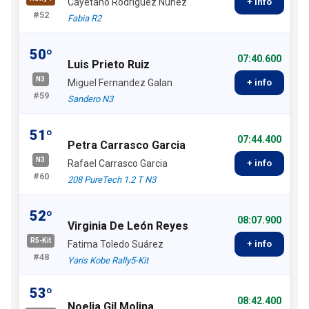
Cayetano Rodriguez Nuñez
+ info
#52
Fabia R2
50º
07:40.600
Luis Prieto Ruiz
N3
Miguel Fernandez Galan
+ info
#59
Sandero N3
51º
07:44.400
Petra Carrasco Garcia
N3
Rafael Carrasco Garcia
+ info
#60
208 PureTech 1.2 T N3
52º
08:07.900
Virginia De León Reyes
R5-Kit
Fatima Toledo Suárez
+ info
#48
Yaris Kobe Rally5-Kit
53º
08:42.400
Noelia Gil Molina