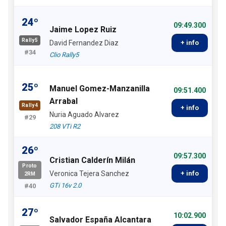
24º
09:49.300
Jaime Lopez Ruiz
Rally5
David Fernandez Diaz
+ info
#34
Clio Rally5
25º
Manuel Gomez-Manzanilla
09:51.400
Arrabal
Rally4
+ info
Nuria Aguado Alvarez
#29
208 VTi R2
26º
09:57.300
Cristian Calderín Milán
Proto
Veronica Tejera Sanchez
+ info
2RM
GTi 16v 2.0
#40
27º
10:02.900
Salvador España Alcantara