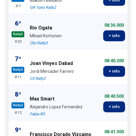
Maksim Beliukov
+ info
#7
GR Yaris Rally2
6º
08:36.000
Rio Ogata
Rally3
Mikael Korhonen
+ info
#23
Clio Rally3
7º
08:40.200
Joan Vinyes Dabad
Rally2
Jordi Mercader Farrero
+ info
#11
C3 Rally2
8º
08:40.500
Max Smart
Rally2
Alejandro Lopez Fernandez
+ info
#12
Fabia R5
9º
08:41.300
Francisco Dorado Vizcaino