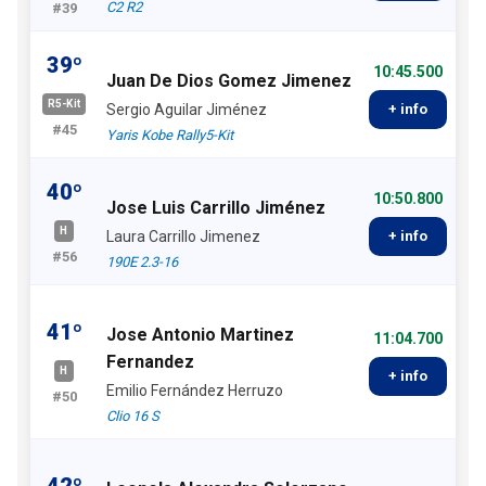
C2 R2
#39
39º
10:45.500
Juan De Dios Gomez Jimenez
R5-Kit
Sergio Aguilar Jiménez
+ info
#45
Yaris Kobe Rally5-Kit
40º
10:50.800
Jose Luis Carrillo Jiménez
H
Laura Carrillo Jimenez
+ info
#56
190E 2.3-16
41º
Jose Antonio Martinez
11:04.700
Fernandez
H
+ info
Emilio Fernández Herruzo
#50
Clio 16 S
42º