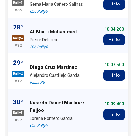
Rally5
Gema Maria Cañero Salinas
+ info
#35
Clio Rally5
28º
10:04.200
Al-Marri Mohammed
Rally4
Pierre Delorme
+ info
#32
208 Rally4
29º
10:07.500
Diego Cruz Martinez
Rally2
Alejandro Castillejo Garcia
+ info
#17
Fabia R5
30º
Ricardo Daniel Martinez
10:09.400
Feijoo
Rally5
+ info
Lorena Romero Garcia
#37
Clio Rally5