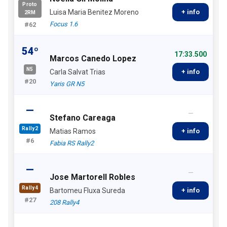
Proto
Luisa Maria Benitez Moreno
+ info
2RM
Focus 1.6
#62
54º
17:33.500
Marcos Canedo Lopez
N5
Carla Salvat Trias
+ info
#20
Yaris GR N5
—
—
Stefano Careaga
Rally2
Matias Ramos
+ info
#6
Fabia RS Rally2
—
—
Jose Martorell Robles
Rally4
Bartomeu Fluxa Sureda
+ info
#27
208 Rally4