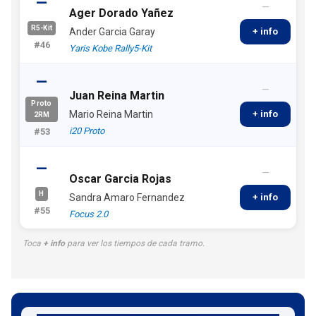
—
—
Ager Dorado Yañez
R5-Kit
Ander Garcia Garay
+ info
#46
Yaris Kobe Rally5-Kit
—
—
Juan Reina Martin
Proto
Mario Reina Martin
+ info
2RM
i20 Proto
#53
—
—
Oscar Garcia Rojas
H
Sandra Amaro Fernandez
+ info
#55
Focus 2.0
Toca
+ info
para ver los tiempos de cada tramo.