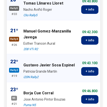
09:40.800
Tomas Llinares Lloret
Rally5
Nacho Aviñó Roger
+ info
#33
Clio Rally5
21º
Manuel Gomez-Manzanilla
09:42.300
Javega
Rally4
+ info
Esther Trancon Aural
#26
208 VTi R2
22º
09:43.100
Gustavo Javier Sosa Espinel
Rally2
Patricia Grande Martín
+ info
#19
i20N Rally2
23º
09:46.800
Borja Cue Corral
N5
Jose Antonio Pintor Bouzas
+ info
#21
Puma N5