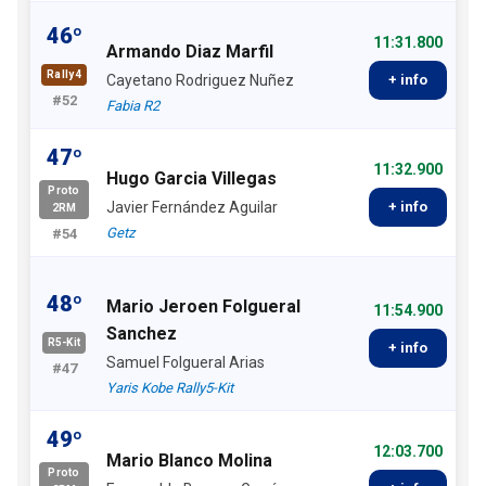
46º
11:31.800
Armando Diaz Marfil
Rally4
Cayetano Rodriguez Nuñez
+ info
#52
Fabia R2
47º
11:32.900
Hugo Garcia Villegas
Proto
Javier Fernández Aguilar
+ info
2RM
Getz
#54
48º
Mario Jeroen Folgueral
11:54.900
Sanchez
R5-Kit
+ info
Samuel Folgueral Arias
#47
Yaris Kobe Rally5-Kit
49º
12:03.700
Mario Blanco Molina
Proto