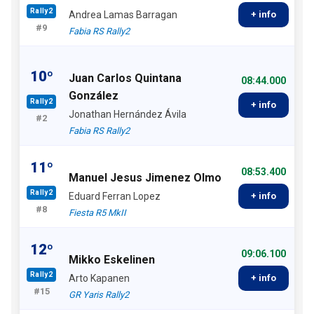
Rally2
Andrea Lamas Barragan
+ info
#9
Fabia RS Rally2
10º
Juan Carlos Quintana
08:44.000
González
Rally2
+ info
Jonathan Hernández Ávila
#2
Fabia RS Rally2
11º
08:53.400
Manuel Jesus Jimenez Olmo
Rally2
Eduard Ferran Lopez
+ info
#8
Fiesta R5 MkII
12º
09:06.100
Mikko Eskelinen
Rally2
Arto Kapanen
+ info
#15
GR Yaris Rally2