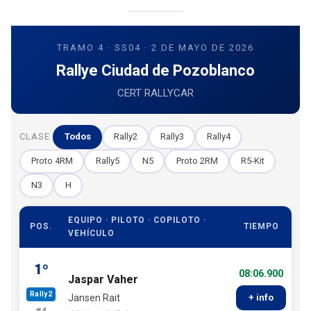
TRAMO 4 · SS04 · 2 DE MAYO DE 2026
Rallye Ciudad de Pozoblanco
CERT RALLYCAR
CLASE
Todos
Rally2
Rally3
Rally4
Proto 4RM
Rally5
N5
Proto 2RM
R5-Kit
N3
H
EQUIPO · PILOTO · COPILOTO ·
POS.
TIEMPO
VEHÍCULO
1º
08:06.900
Jaspar Vaher
Rally2
Jansen Rait
+ info
#4