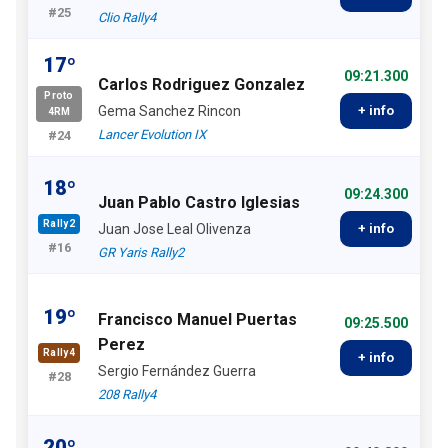
#25
Clio Rally4
17º
09:21.300
Carlos Rodriguez Gonzalez
Proto
Gema Sanchez Rincon
+ info
4RM
Lancer Evolution IX
#24
18º
09:24.300
Juan Pablo Castro Iglesias
Rally2
Juan Jose Leal Olivenza
+ info
#16
GR Yaris Rally2
19º
Francisco Manuel Puertas
09:25.500
Perez
Rally4
+ info
Sergio Fernández Guerra
#28
208 Rally4
20º