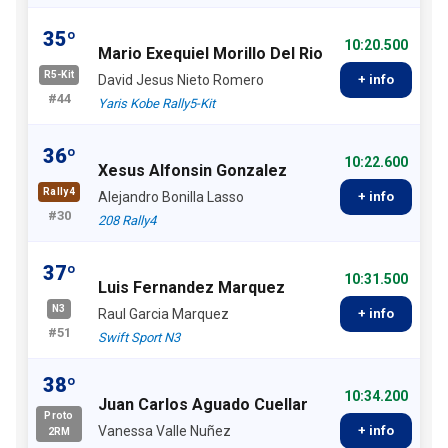
35º
10:20.500
Mario Exequiel Morillo Del Rio
R5-Kit
David Jesus Nieto Romero
+ info
#44
Yaris Kobe Rally5-Kit
36º
10:22.600
Xesus Alfonsin Gonzalez
Rally4
Alejandro Bonilla Lasso
+ info
#30
208 Rally4
37º
10:31.500
Luis Fernandez Marquez
N3
Raul Garcia Marquez
+ info
#51
Swift Sport N3
38º
10:34.200
Juan Carlos Aguado Cuellar
Proto
Vanessa Valle Nuñez
+ info
2RM