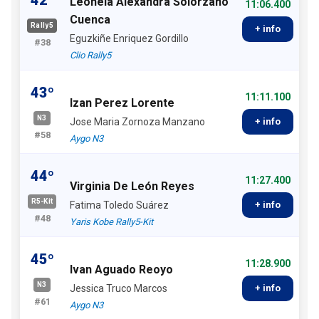
Leonela Alexandra Solorzano
11:06.400
Cuenca
Rally5
+ info
Eguzkiñe Enriquez Gordillo
#38
Clio Rally5
43º
11:11.100
Izan Perez Lorente
N3
Jose Maria Zornoza Manzano
+ info
#58
Aygo N3
44º
11:27.400
Virginia De León Reyes
R5-Kit
Fatima Toledo Suárez
+ info
#48
Yaris Kobe Rally5-Kit
45º
11:28.900
Ivan Aguado Reoyo
N3
Jessica Truco Marcos
+ info
#61
Aygo N3