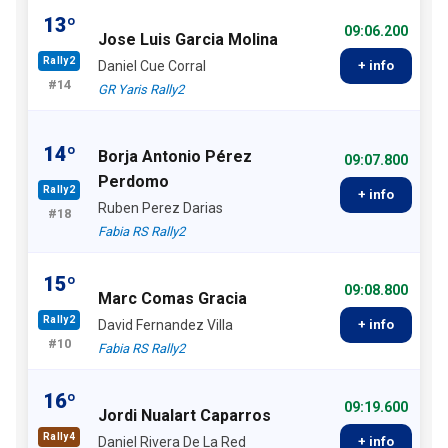
13º
09:06.200
Jose Luis Garcia Molina
Rally2
Daniel Cue Corral
+ info
#14
GR Yaris Rally2
14º
Borja Antonio Pérez
09:07.800
Perdomo
Rally2
+ info
Ruben Perez Darias
#18
Fabia RS Rally2
15º
09:08.800
Marc Comas Gracia
Rally2
David Fernandez Villa
+ info
#10
Fabia RS Rally2
16º
09:19.600
Jordi Nualart Caparros
Rally4
Daniel Rivera De La Red
+ info