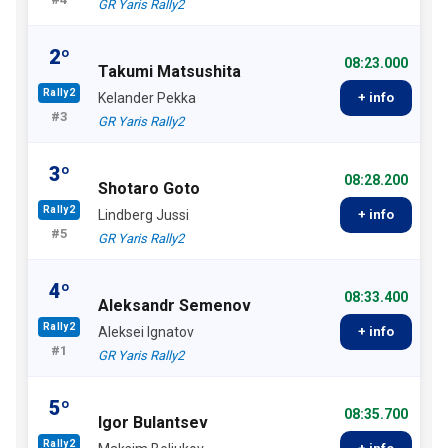
GR Yaris Rally2
2º
08:23.000
Takumi Matsushita
Rally2
Kelander Pekka
+ info
#3
GR Yaris Rally2
3º
08:28.200
Shotaro Goto
Rally2
Lindberg Jussi
+ info
#5
GR Yaris Rally2
4º
08:33.400
Aleksandr Semenov
Rally2
Aleksei Ignatov
+ info
#1
GR Yaris Rally2
5º
08:35.700
Igor Bulantsev
Rally2