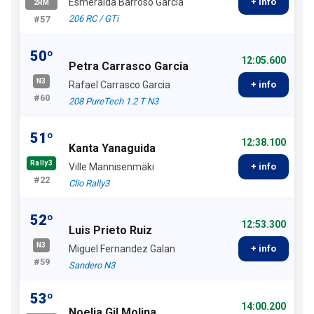
Esmeralda Barroso García
+ info
2RM
206 RC / GTi
#57
50º
12:05.600
Petra Carrasco Garcia
N3
Rafael Carrasco Garcia
+ info
#60
208 PureTech 1.2 T N3
51º
12:38.100
Kanta Yanaguida
Rally3
Ville Mannisenmäki
+ info
#22
Clio Rally3
52º
12:53.300
Luis Prieto Ruiz
N3
Miguel Fernandez Galan
+ info
#59
Sandero N3
53º
14:00.200
Noelia Gil Molina