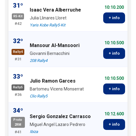
31º
10:10.200
Isaac Vera Alberruche
R5-Kit
Julia Llinares Lloret
+ info
#42
Yaris Kobe Rally5-Kit
32º
10:10.500
Mansour Al-Mansoori
Rally4
Giovanni Bernacchini
+ info
#31
208 Rally4
33º
10:10.500
Julio Ramon Garces
Rally5
Bartomeu Vicens Monserrat
+ info
#36
Clio Rally5
34º
10:12.600
Sergio Gonzalez Carrasco
Proto
Miguel Angel Lazaro Pedrero
+ info
2RM
Ibiza
#41