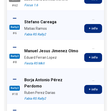
Focus 1.6
#62
—
—
Stefano Careaga
Rally2
Matias Ramos
+ info
#6
Fabia RS Rally2
—
—
Manuel Jesus Jimenez Olmo
Rally2
Eduard Ferran Lopez
+ info
#8
Fiesta R5 MkII
—
Borja Antonio Pérez
—
Perdomo
Rally2
+ info
Ruben Perez Darias
#18
Fabia RS Rally2
—