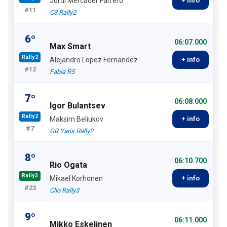
Jordi Mercader Farrero
+ info
#11
C3 Rally2
6º
06:07.000
Max Smart
Rally2
Alejandro Lopez Fernandez
+ info
#12
Fabia R5
7º
06:08.000
Igor Bulantsev
Rally2
Maksim Beliukov
+ info
#7
GR Yaris Rally2
8º
06:10.700
Rio Ogata
Rally3
Mikael Korhonen
+ info
#23
Clio Rally3
9º
06:11.000
Mikko Eskelinen