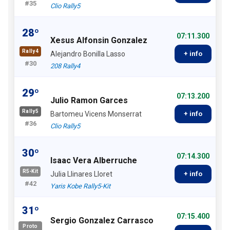
#35
Clio Rally5
28º
07:11.300
Xesus Alfonsin Gonzalez
Rally4
Alejandro Bonilla Lasso
+ info
#30
208 Rally4
29º
07:13.200
Julio Ramon Garces
Rally5
Bartomeu Vicens Monserrat
+ info
#36
Clio Rally5
30º
07:14.300
Isaac Vera Alberruche
R5-Kit
Julia Llinares Lloret
+ info
#42
Yaris Kobe Rally5-Kit
31º
07:15.400
Sergio Gonzalez Carrasco
Proto