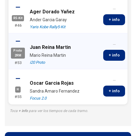
—
—
Ager Dorado Yañez
R5-Kit
Ander Garcia Garay
+ info
#46
Yaris Kobe Rally5-Kit
—
—
Juan Reina Martin
Proto
Mario Reina Martin
+ info
2RM
i20 Proto
#53
—
—
Oscar Garcia Rojas
H
Sandra Amaro Fernandez
+ info
#55
Focus 2.0
Toca
+ info
para ver los tiempos de cada tramo.