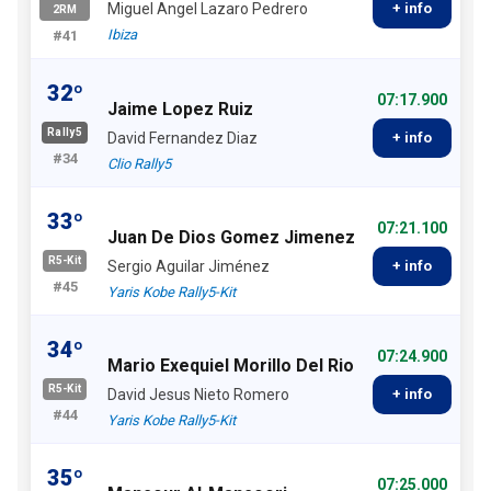
Miguel Angel Lazaro Pedrero
+ info
2RM
Ibiza
#41
32º
07:17.900
Jaime Lopez Ruiz
Rally5
David Fernandez Diaz
+ info
#34
Clio Rally5
33º
07:21.100
Juan De Dios Gomez Jimenez
R5-Kit
Sergio Aguilar Jiménez
+ info
#45
Yaris Kobe Rally5-Kit
34º
07:24.900
Mario Exequiel Morillo Del Rio
R5-Kit
David Jesus Nieto Romero
+ info
#44
Yaris Kobe Rally5-Kit
35º
07:25.000