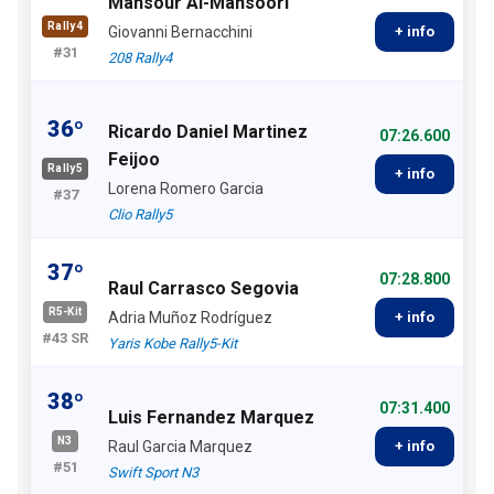
Mansour Al-Mansoori
Rally4
Giovanni Bernacchini
+ info
#31
208 Rally4
36º
Ricardo Daniel Martinez
07:26.600
Feijoo
Rally5
+ info
Lorena Romero Garcia
#37
Clio Rally5
37º
07:28.800
Raul Carrasco Segovia
R5-Kit
Adria Muñoz Rodríguez
+ info
#43 SR
Yaris Kobe Rally5-Kit
38º
07:31.400
Luis Fernandez Marquez
N3
Raul Garcia Marquez
+ info
#51
Swift Sport N3