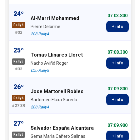
24º
07:03.800
Al-Marri Mohammed
Rally4
Pierre Delorme
+ info
#32
208 Rally4
25º
07:08.300
Tomas Llinares Lloret
Rally5
Nacho Aviñó Roger
+ info
#33
Clio Rally5
26º
07:09.800
Jose Martorell Robles
Rally4
Bartomeu Fluxa Sureda
+ info
#27 SR
208 Rally4
27º
07:09.900
Salvador España Alcantara
Rally5
Gema Maria Cañero Salinas
+ info