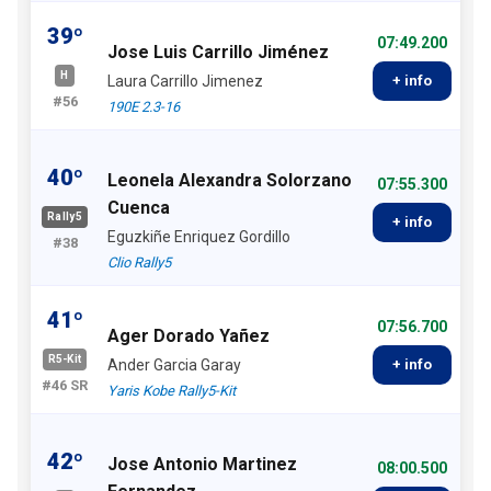
39º
07:49.200
Jose Luis Carrillo Jiménez
H
Laura Carrillo Jimenez
+ info
#56
190E 2.3-16
40º
Leonela Alexandra Solorzano
07:55.300
Cuenca
Rally5
+ info
Eguzkiñe Enriquez Gordillo
#38
Clio Rally5
41º
07:56.700
Ager Dorado Yañez
R5-Kit
Ander Garcia Garay
+ info
#46 SR
Yaris Kobe Rally5-Kit
42º
Jose Antonio Martinez
08:00.500