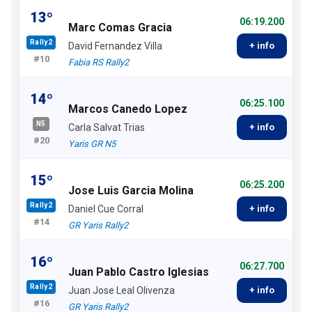
13º
06:19.200
Marc Comas Gracia
Rally2
David Fernandez Villa
+ info
#10
Fabia RS Rally2
14º
06:25.100
Marcos Canedo Lopez
N5
Carla Salvat Trias
+ info
#20
Yaris GR N5
15º
06:25.200
Jose Luis Garcia Molina
Rally2
Daniel Cue Corral
+ info
#14
GR Yaris Rally2
16º
06:27.700
Juan Pablo Castro Iglesias
Rally2
Juan Jose Leal Olivenza
+ info
#16
GR Yaris Rally2