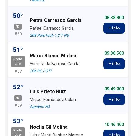
50º
08:38.800
Petra Carrasco Garcia
N3
Rafael Carrasco Garcia
+ info
#60
208 PureTech 1.2 T N3
51º
09:38.500
Mario Blanco Molina
Proto
Esmeralda Barroso García
+ info
2RM
206 RC / GTi
#57
52º
09:49.900
Luis Prieto Ruiz
N3
Miguel Fernandez Galan
+ info
#59
Sandero N3
53º
10:46.400
Noelia Gil Molina
Proto
Luisa Maria Benitez Moreno
+ info
2RM