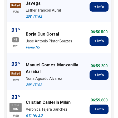
Javega
Rally4
+ info
Esther Trancon Aural
#26
208 VTi R2
21º
06:50.500
Borja Cue Corral
N5
Jose Antonio Pintor Bouzas
+ info
#21
Puma N5
22º
Manuel Gomez-Manzanilla
06:59.200
Arrabal
Rally4
+ info
Nuria Aguado Alvarez
#29
208 VTi R2
23º
06:59.600
Cristian Calderín Milán
Proto
Veronica Tejera Sanchez
+ info
2RM
GTi 16v 2.0
#40