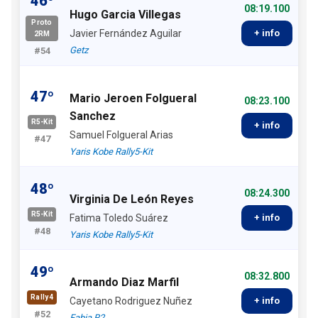
46º
08:19.100
Hugo Garcia Villegas
Proto
Javier Fernández Aguilar
+ info
2RM
Getz
#54
47º
Mario Jeroen Folgueral
08:23.100
Sanchez
R5-Kit
+ info
Samuel Folgueral Arias
#47
Yaris Kobe Rally5-Kit
48º
08:24.300
Virginia De León Reyes
R5-Kit
Fatima Toledo Suárez
+ info
#48
Yaris Kobe Rally5-Kit
49º
08:32.800
Armando Diaz Marfil
Rally4
Cayetano Rodriguez Nuñez
+ info
#52
Fabia R2