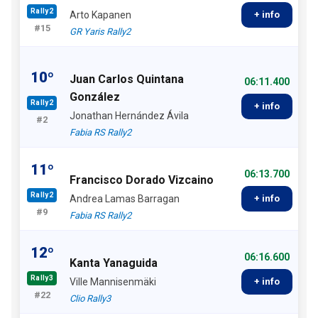
Rally2
Arto Kapanen
+ info
#15
GR Yaris Rally2
10º
Juan Carlos Quintana
06:11.400
González
Rally2
+ info
Jonathan Hernández Ávila
#2
Fabia RS Rally2
11º
06:13.700
Francisco Dorado Vizcaino
Rally2
Andrea Lamas Barragan
+ info
#9
Fabia RS Rally2
12º
06:16.600
Kanta Yanaguida
Rally3
Ville Mannisenmäki
+ info
#22
Clio Rally3