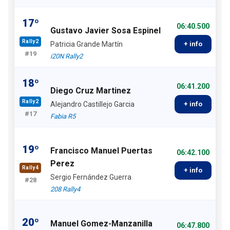
17º
06:40.500
Gustavo Javier Sosa Espinel
Rally2
Patricia Grande Martín
+ info
#19
i20N Rally2
18º
06:41.200
Diego Cruz Martinez
Rally2
Alejandro Castillejo Garcia
+ info
#17
Fabia R5
19º
Francisco Manuel Puertas
06:42.100
Perez
Rally4
+ info
Sergio Fernández Guerra
#28
208 Rally4
20º
Manuel Gomez-Manzanilla
06:47.800