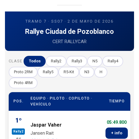
TRAMO 7 · SS07 · 2 DE MAYO DE 2026
Rallye Ciudad de Pozoblanco
CERT RALLYCAR
CLASE
Todos
Rally2
Rally3
N5
Rally4
Proto 2RM
Rally5
R5-Kit
N3
H
Proto 4RM
EQUIPO · PILOTO · COPILOTO ·
POS.
TIEMPO
VEHÍCULO
1º
05:49.800
Jaspar Vaher
Rally2
Jansen Rait
+ info
#4