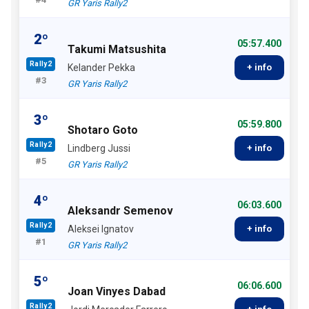
GR Yaris Rally2
2º
05:57.400
Takumi Matsushita
Rally2
Kelander Pekka
+ info
#3
GR Yaris Rally2
3º
05:59.800
Shotaro Goto
Rally2
Lindberg Jussi
+ info
#5
GR Yaris Rally2
4º
06:03.600
Aleksandr Semenov
Rally2
Aleksei Ignatov
+ info
#1
GR Yaris Rally2
5º
06:06.600
Joan Vinyes Dabad
Rally2