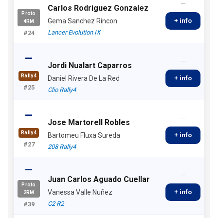
—
Carlos Rodriguez Gonzalez
Proto
Gema Sanchez Rincon
+ info
4RM
Lancer Evolution IX
#24
—
—
Jordi Nualart Caparros
Rally4
Daniel Rivera De La Red
+ info
#25
Clio Rally4
—
—
Jose Martorell Robles
Rally4
Bartomeu Fluxa Sureda
+ info
#27
208 Rally4
—
—
Juan Carlos Aguado Cuellar
Proto
Vanessa Valle Nuñez
+ info
2RM
C2 R2
#39