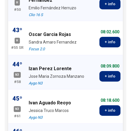
Fernandez
H
+ info
Emilio Fernández Herruzo
#50
Clio 16 S
43º
08:02.600
Oscar Garcia Rojas
H
Sandra Amaro Fernandez
+ info
#55 SR
Focus 2.0
44º
08:09.800
Izan Perez Lorente
N3
Jose Maria Zornoza Manzano
+ info
#58
Aygo N3
45º
08:18.600
Ivan Aguado Reoyo
N3
Jessica Truco Marcos
+ info
#61
Aygo N3