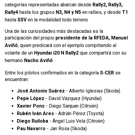
categorías representadas abarcan desde
Rally2, Rally3,
Rally4
hasta los grupos
N3, N4 y N5
en rallies, y desde
T1
hasta
SSV
en la modalidad todo terreno.
Una de las curiosidades más destacadas es la
participación del propio
presidente de la RFEDA, Manuel
Aviñó
, quien predicará con el ejemplo compitiendo al
volante de un
Hyundai i20 N Rally2
que compartirá con su
hermano
Nacho Aviñó
.
Entre los pilotos confirmados en la categoría
S-CER
se
encuentran:
José Antonio Suárez
- Alberto Iglesias (Skoda)
Pepe López
- David Vázquez (Hyundai)
Xavier Pons
- Diego Sanjuan (Citroën)
Rubén Iván Ares
- Adrián Pérez (Toyota)
Diego Ruiloba
- Ángel Luis Vela (Citroën)
Pau Navarro
- Jan Rosa (Skoda)