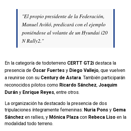
"El propio presidente de la Federación,
Manuel Aviñó, predicará con el ejemplo
poniéndose al volante de un Hyundai i20
N Rally2."
En la categoría de todoterreno
CERTT GT2i
destaca la
presencia de
Óscar Fuertes
y
Diego Vallejo
, que vuelven
a reunirse con su
Century de Astara
. También participarán
reconocidos pilotos como
Ricardo Sánchez
,
Joaquim
Durán
y
Enrique Reyes
, entre otros.
La organización ha destacado la presencia de dos
tripulaciones íntegramente femeninas:
Nuria Pons
y
Gema
Sánchez
en rallies, y
Mónica Plaza
con
Rebeca Liso
en la
modalidad todo terreno.