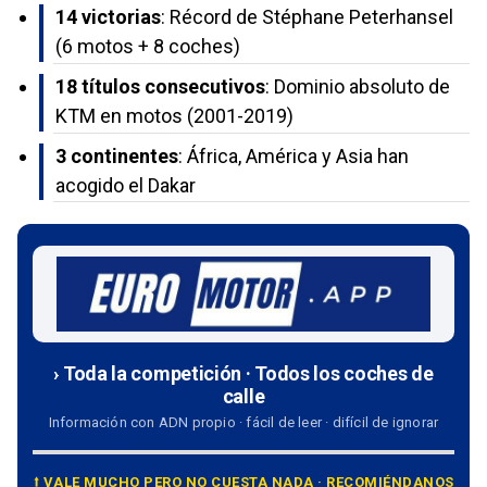
14 victorias
: Récord de Stéphane Peterhansel
(6 motos + 8 coches)
18 títulos consecutivos
: Dominio absoluto de
KTM en motos (2001-2019)
3 continentes
: África, América y Asia han
acogido el Dakar
› Toda la competición · Todos los coches de
calle
Información con ADN propio · fácil de leer · difícil de ignorar
⭡ VALE MUCHO PERO NO CUESTA NADA · RECOMIÉNDANOS