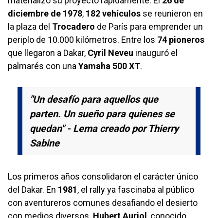
materializó su proyecto rápidamente. El
26 de
diciembre de 1978
,
182 vehículos
se reunieron en
la plaza del
Trocadero
de París para emprender un
periplo de 10.000 kilómetros. Entre los
74 pioneros
que llegaron a Dakar,
Cyril Neveu
inauguró el
palmarés con una
Yamaha 500 XT
.
"Un desafío para aquellos que
parten. Un sueño para quienes se
quedan" - Lema creado por Thierry
Sabine
Los primeros años consolidaron el carácter único
del Dakar. En
1981
, el rally ya fascinaba al público
con aventureros comunes desafiando el desierto
con medios diversos.
Hubert Auriol
, conocido