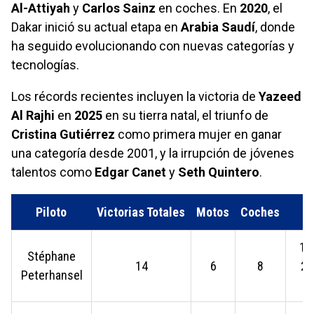
Al-Attiyah
y
Carlos Sainz
en coches. En
2020
, el
Dakar inició su actual etapa en
Arabia Saudí
, donde
ha seguido evolucionando con nuevas categorías y
tecnologías.
Los récords recientes incluyen la victoria de
Yazeed
Al Rajhi
en
2025
en su tierra natal, el triunfo de
Cristina Gutiérrez
como primera mujer en ganar
una categoría desde 2001, y la irrupción de jóvenes
talentos como
Edgar Canet
y
Seth Quintero
.
Piloto
Victorias Totales
Motos
Coches
19
Stéphane
14
6
8
20
Peterhansel