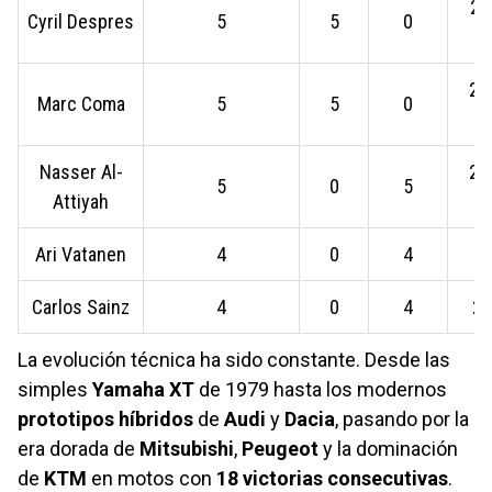
20
Cyril Despres
5
5
0
20
Marc Coma
5
5
0
Nasser Al-
20
5
0
5
Attiyah
Ari Vatanen
4
0
4
Carlos Sainz
4
0
4
20
La evolución técnica ha sido constante. Desde las
simples
Yamaha XT
de 1979 hasta los modernos
prototipos híbridos
de
Audi
y
Dacia
, pasando por la
era dorada de
Mitsubishi
,
Peugeot
y la dominación
de
KTM
en motos con
18 victorias consecutivas
.