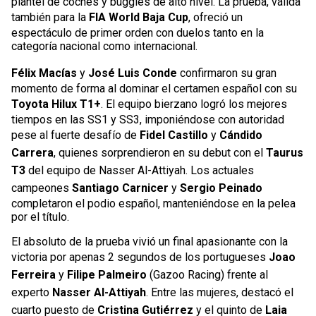
plantel de coches y buggies de alto nivel. La prueba, válida
también para la
FIA World Baja Cup
, ofreció un
espectáculo de primer orden con duelos tanto en la
categoría nacional como internacional.
Félix Macías
y
José Luis Conde
confirmaron su gran
momento de forma al dominar el certamen español con su
Toyota Hilux T1+
. El equipo bierzano logró los mejores
tiempos en las SS1 y SS3, imponiéndose con autoridad
pese al fuerte desafío de
Fidel Castillo
y
Cándido
Carrera
, quienes sorprendieron en su debut con el
Taurus
T3
del equipo de Nasser Al-Attiyah. Los actuales
campeones
Santiago Carnicer
y
Sergio Peinado
completaron el podio español, manteniéndose en la pelea
por el título.
El absoluto de la prueba vivió un final apasionante con la
victoria por apenas 2 segundos de los portugueses
Joao
Ferreira
y
Filipe Palmeiro
(Gazoo Racing) frente al
experto
Nasser Al-Attiyah
. Entre las mujeres, destacó el
cuarto puesto de
Cristina Gutiérrez
y el quinto de
Laia