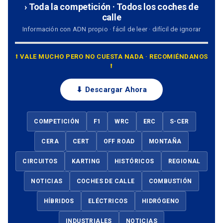
› Toda la competición · Todos los coches de
calle
Información con ADN propio · fácil de leer · difícil de ignorar
⭡ VALE MUCHO PERO NO CUESTA NADA · RECOMIÉNDANOS
⭡
⬇ Descargar Ahora
COMPETICIÓN
F1
WRC
ERC
S-CER
CERA
CERT
OFF ROAD
MONTAÑA
CIRCUITOS
KARTING
HISTÓRICOS
REGIONAL
NOTICIAS
COCHES DE CALLE
COMBUSTIÓN
HÍBRIDOS
ELÉCTRICOS
HIDRÓGENO
INDUSTRIALES
NOTICIAS