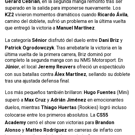
Gerard Cebrián
, en la segunda manga remontó tras ser
superado en la salida para imponerse nuevamente. Los
KZ2
vivieron momentos dramáticos cuando
Ricardo Ávila
,
camino del doblete, sufrió un problema en la última vuelta
que entregó la victoria a
Manuel Martínez
.
La categoría
Sénior
disfrutó del duelo entre
Dani Briz
y
Patrick Ogrodowczyk
. Tras arrebatarle la victoria en la
última vuelta de la primera carrera, Briz dominó por
completo la segunda manga con su NMS Motorsport. En
Júnior
, el local
Jeremy Reuvers
ofreció un espectáculo
con sus batallas contra
Álex Martínez
, sellando su doblete
tras una ajustada defensa final.
Los más pequeños también brillaron:
Hugo Fuentes
(Mini)
superó a
Max Cruz
y
Adrián Jiménez
en emocionantes
duelos, mientras
Thiago Huertas
(Rookies) logró incluso
colocarse entre los primeros absolutos. La
CS55
Academy
cerró el show con victorias para
Brandon
Alonso
y
Matteo Rodríguez
en carreras de infarto con