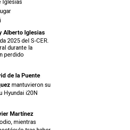
 Iglesias
lugar
i
 Alberto Iglesias
da 2025 del S-CER.
al durante la
an perdido
id de la Puente
quez
mantuvieron su
su Hyundai i20N
ier Martínez
odio, mientras
pectáculo tras haber