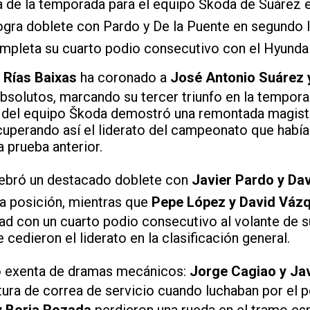
a de la temporada para el equipo Škoda de Suárez e
ogra doblete con Pardo y De la Puente en segundo 
pleta su cuarto podio consecutivo con el Hyunda
i Rías Baixas
ha coronado a
José Antonio Suárez y
solutos, marcando su tercer triunfo en la tempora
s del equipo Škoda demostró una remontada magistr
cuperando así el liderato del campeonato que habí
 prueba anterior.
lebró un destacado doblete con
Javier Pardo y Dav
a posición, mientras que
Pepe López y David Váz
ad con un cuarto podio consecutivo al volante de 
 cedieron el liderato en la clasificación general.
o exenta de dramas mecánicos:
Jorge Cagiao y Jav
ura de correa de servicio cuando luchaban por el p
y Borja Rozada
perdieron una rueda en el tramo es