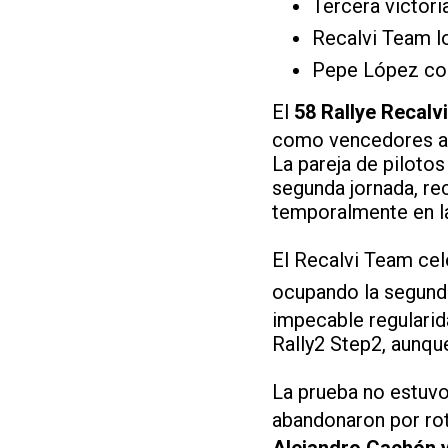
Tercera victori
Recalvi Team l
Pepe López com
El
58 Rallye Recalv
como vencedores ab
La pareja de piloto
segunda jornada, re
temporalmente en la
El Recalvi Team ce
ocupando la segund
impecable regularid
Rally2 Step2, aunque
La prueba no estuv
abandonaron por rot
Alejandro Cachón 