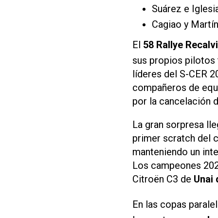
Suárez e Iglesi
Cagiao y Martí
El
58 Rallye Recalv
sus propios pilotos 
líderes del S-CER 2
compañeros de eq
por la cancelación d
La gran sorpresa ll
primer scratch del 
manteniendo un int
Los campeones 2024,
Citroën C3 de
Unai 
En las copas parale