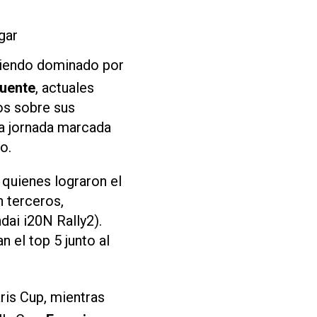
gar
 siendo dominado por
Puente
, actuales
os sobre sus
na jornada marcada
o.
, quienes lograron el
 terceros,
ai i20N Rally2).
 el top 5 junto al
ris Cup, mientras