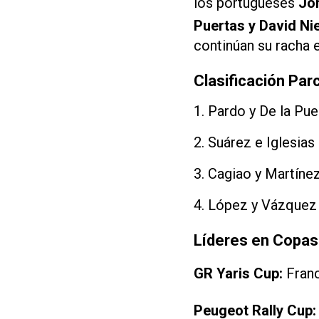
los portugueses
Jo
Puertas y David Ni
continúan su racha 
Clasificación Par
1. Pardo y De la Pu
2. Suárez e Iglesias
3. Cagiao y Martíne
4. López y Vázquez
Líderes en Copas
GR Yaris Cup:
Franc
Peugeot Rally Cup: