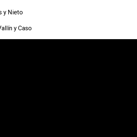
 y Nieto
allín y Caso