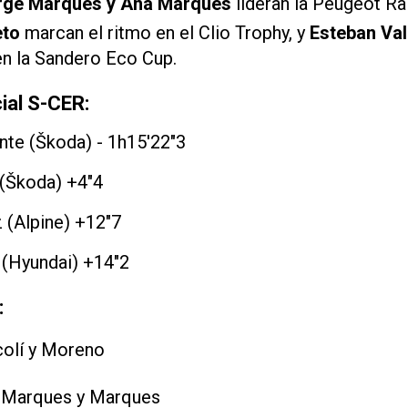
rge Marques y Ana Marques
lideran la Peugeot Ra
eto
marcan el ritmo en el Clio Trophy, y
Esteban Val
en la Sandero Eco Cup.
cial S-CER:
ente (Škoda) - 1h15'22"3
 (Škoda) +4"4
z (Alpine) +12"7
 (Hyundai) +14"2
:
olí y Moreno
Marques y Marques