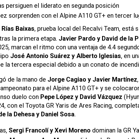
as persiguen el liderato en segunda posición
nez sorprenden con el Alpine A110 GT+ en tercer lu
i Rías Baixas
, prueba local del Recalvi Team, está
tras la primera etapa.
Javier Pardo y David de la 
025, marcan el ritmo con una ventaja de 4.4 segund
uipo
José Antonio Suárez y Alberto Iglesias
, en u
e la tercera especial debido a un conato de incendi
egó de la mano de
Jorge Cagiao y Javier Martínez
campeonato para el Alpine A110 GT+ y se colocaron
enso duelo con
Pepe López y David Vázquez
(Hyund
 con el Toyota GR Yaris de Ares Racing, completan
de la Dehesa y Daniel Sosa
.
las,
Sergi Francolí y Xevi Moreno
dominan la GR Ya