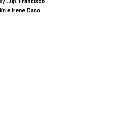
lly Cup.
Francisco
lín e Irene Caso