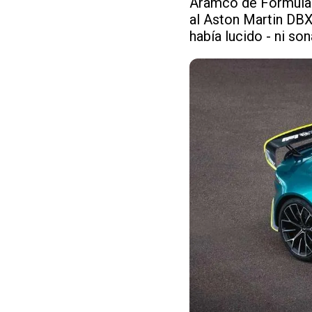
Aramco de Fórmula 1
al Aston Martin DBX
había lucido - ni so