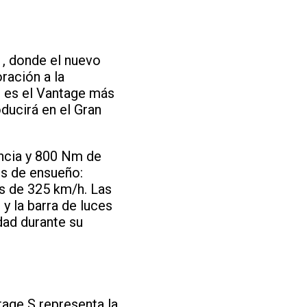
1, donde el nuevo
ración a la
n es el Vantage más
ducirá en el Gran
ncia y 800 Nm de
s de ensueño:
s de 325 km/h. Las
y la barra de luces
dad durante su
tage S representa la