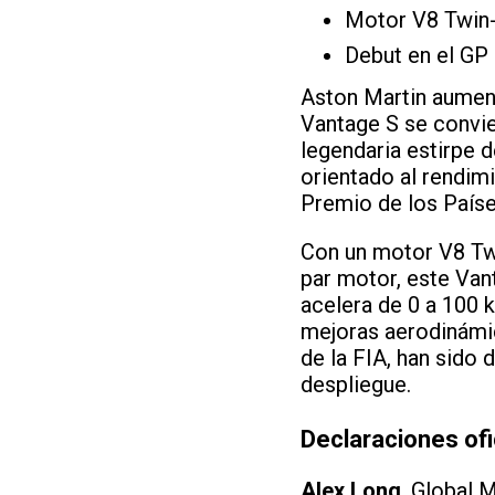
Motor V8 Twin-
Debut en el GP
Aston Martin aumenta
Vantage S se convier
legendaria estirpe 
orientado al rendim
Premio de los Paíse
Con un motor V8 Tw
par motor, este Va
acelera de 0 a 100 
mejoras aerodinámic
de la FIA, han sido 
despliegue.
Declaraciones ofi
Alex Long
, Global 