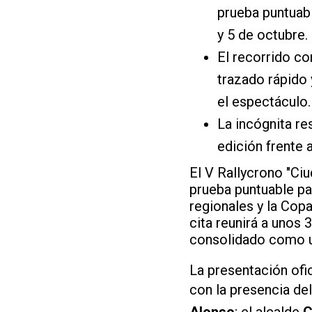
prueba puntuabl
y 5 de octubre.
El recorrido c
trazado rápido 
el espectáculo.
La incógnita re
edición frente 
El V Rallycrono "Ci
prueba puntuable pa
regionales y la Copa
cita reunirá a unos
consolidado como u
La presentación ofic
con la presencia de
Alonso
; el alcalde
C