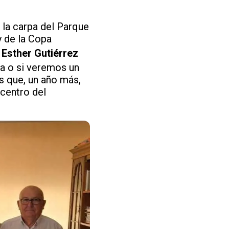
.
 la carpa del Parque
y de la Copa
y
Esther Gutiérrez
asa o si veremos un
s que, un año más,
icentro del