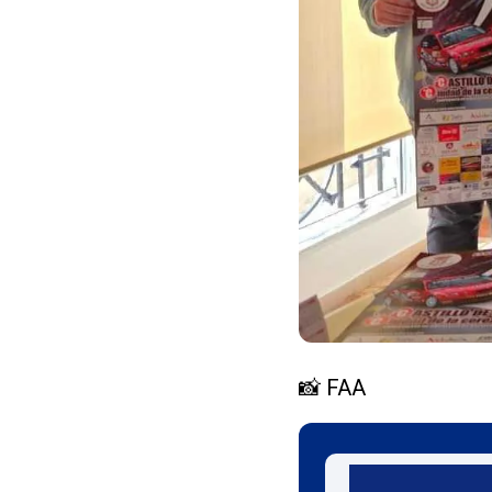
📸 FAA