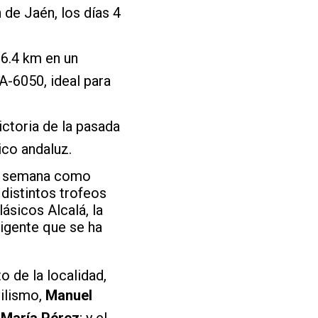
de Jaén, los días 4
6.4 km en un
A-6050, ideal para
ictoria de la pasada
ico andaluz.
 de semana como
distintos trofeos
ásicos Alcalá, la
xigente que se ha
o de la localidad,
ilismo,
Manuel
 María Pérez
; y el