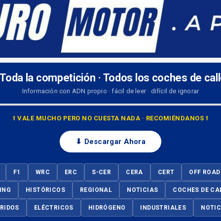
 Toda la competición · Todos los coches de cal
Información con ADN propio · fácil de leer · difícil de ignorar
⭡ VALE MUCHO PERO NO CUESTA NADA · RECOMIÉNDANOS ⭡
⬇ Descargar Ahora
F1
WRC
ERC
S-CER
CERA
CERT
OFF ROAD
ING
HISTÓRICOS
REGIONAL
NOTICIAS
COCHES DE CA
BRIDOS
ELÉCTRICOS
HIDRÓGENO
INDUSTRIALES
NOTIC