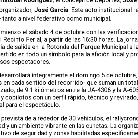
 organizador,
José García
. Este acto institucional 
e tanto a nivel federativo como municipal.
mienzo el sábado 4 de octubre con las verificacio
l Recinto Ferial, a partir de las 16:30 horas. La jorn
a de salida en la Rotonda del Parque Municipal a la
rtido en todo un símbolo para la afición local y pr
sos espectadores.
esarrollará íntegramente el domingo 5 de octubre,
en cada sentido del recorrido- que suman un total
trazado, de 9.1 kilómetros entre la JA-4306 y la A-6
s y copilotos con un perfil rápido, técnico y revirado
al para el espectáculo.
 prevista de alrededor de 30 vehículos, el rallycro
ad y un ambiente vibrante en las cunetas. La organi
tivo de seguridad y zonas habilitadas específicame