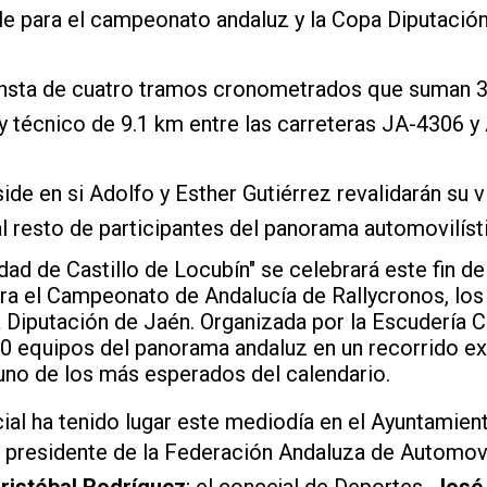
e para el campeonato andaluz y la Copa Diputación 
onsta de cuatro tramos cronometrados que suman 3
y técnico de 9.1 km entre las carreteras JA-4306 y 
side en si Adolfo y Esther Gutiérrez revalidarán su v
al resto de participantes del panorama automovilíst
udad de Castillo de Locubín" se celebrará este fin
ra el Campeonato de Andalucía de Rallycronos, los 
 Diputación de Jaén. Organizada por la Escudería Cl
 30 equipos del panorama andaluz en un recorrido e
no de los más esperados del calendario.
ial ha tenido lugar este mediodía en el Ayuntamient
l presidente de la Federación Andaluza de Automov
ristóbal Rodríguez
; el concejal de Deportes,
José