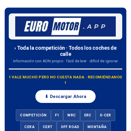
› Toda la competición · Todos los coches de
calle
Información con ADN propio · fácil de leer · difícil de ignorar
⭡ VALE MUCHO PERO NO CUESTA NADA · RECOMIÉNDANOS
⭡
⬇ Descargar Ahora
COMPETICIÓN
F1
WRC
ERC
S-CER
CERA
CERT
OFF ROAD
MONTAÑA