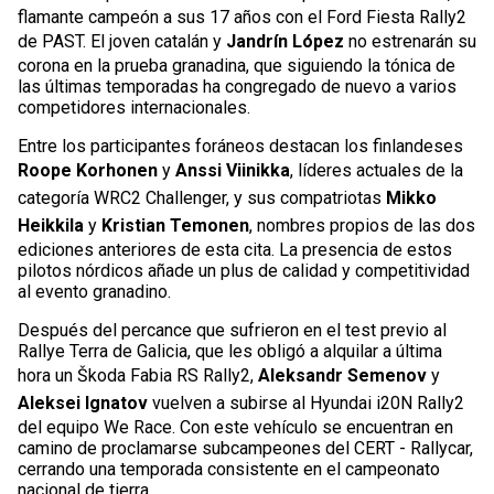
flamante campeón a sus 17 años con el Ford Fiesta Rally2
de PAST. El joven catalán y
Jandrín López
no estrenarán su
corona en la prueba granadina, que siguiendo la tónica de
las últimas temporadas ha congregado de nuevo a varios
competidores internacionales.
Entre los participantes foráneos destacan los finlandeses
Roope Korhonen
y
Anssi Viinikka
, líderes actuales de la
categoría WRC2 Challenger, y sus compatriotas
Mikko
Heikkila
y
Kristian Temonen
, nombres propios de las dos
ediciones anteriores de esta cita. La presencia de estos
pilotos nórdicos añade un plus de calidad y competitividad
al evento granadino.
Después del percance que sufrieron en el test previo al
Rallye Terra de Galicia, que les obligó a alquilar a última
hora un Škoda Fabia RS Rally2,
Aleksandr Semenov
y
Aleksei Ignatov
vuelven a subirse al Hyundai i20N Rally2
del equipo We Race. Con este vehículo se encuentran en
camino de proclamarse subcampeones del CERT - Rallycar,
cerrando una temporada consistente en el campeonato
nacional de tierra.