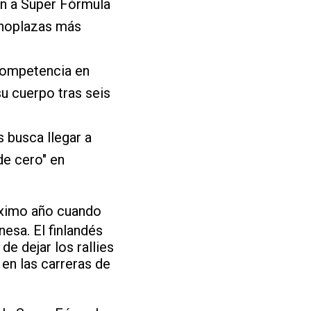
ón a Super Fórmula
onoplazas más
competencia en
u cuerpo tras seis
s busca llegar a
de cero" en
óximo año cuando
esa. El finlandés
e dejar los rallies
 en las carreras de