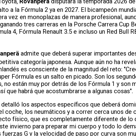
Toyota,
Rovanperä
disputará la temporada 2026 de 
alto a la Fórmula 2 ya en 2027. El bicampeón mundia
era vez en monoplazas de manera profesional, aun
 ganando tres carreras en la Porsche Carrera Cup B
la 4, Fórmula Renault 3.5 e incluso un Red Bull R
anperä
admite que deberá superar importantes desa
etitiva categoría japonesa. Aunque aún no ha reve
inlandés es consciente de la magnitud del reto: "Cre
uper Fórmula es un salto en picado. Son los segun
, no están muy por detrás de los Fórmula 1 y son
así que habrá que acostumbrarse a algunas cosas".
s detalló los aspectos específicos que deberá domi
el coche, los neumáticos y a correr cerca unos de 
ecto físico, que es completamente diferente de lo 
este invierno para preparar mi cuerpo y todo lo demá
 fuerzas G y la velocidad de paso por curva son mu