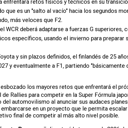
 enfrentará retos físicos y técnicos en su transici
do que es un "salto al vacío" hacia los segundos m
ndo, más veloces que F2.
el WCR deberá adaptarse a fuerzas G superiores, 
cos específicos, usando el invierno para preparar s
yota y sin plazos definidos, el finlandés de 25 año
027 y eventualmente a F1, partiendo "básicamente 
 esbozado los mayores retos que enfrentará el pr
 de Rallies para competir en la Super Fórmula japon
 del automovilismo al anunciar sus audaces planes d
a embarcarse en un proyecto que le permita escalar
etivo final de competir al más alto nivel posible.