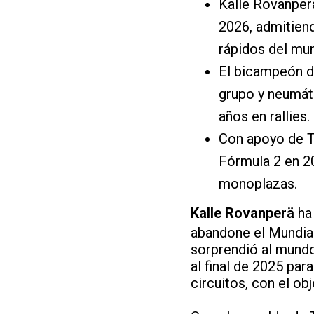
Kalle Rovanperä
2026, admitien
rápidos del mu
El bicampeón d
grupo y neumáti
años en rallies.
Con apoyo de To
Fórmula 2 en 2
monoplazas.
Kalle Rovanperä
ha
abandone el Mundial
sorprendió al mundo
al final de 2025 par
circuitos, con el obj