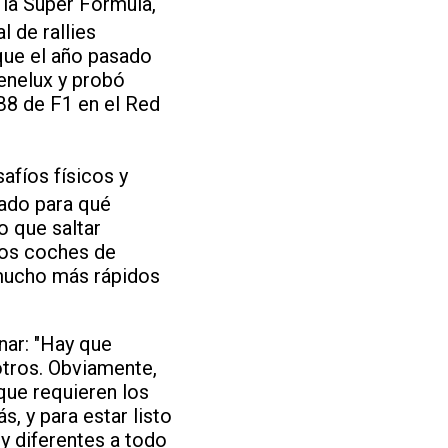
la Super Fórmula,
l de rallies
que el año pasado
enelux y probó
B8 de F1 en el Red
fíos físicos y
lado para qué
o que saltar
dos coches de
 mucho más rápidos
nar: "Hay que
otros. Obviamente,
que requieren los
s, y para estar listo
y diferentes a todo