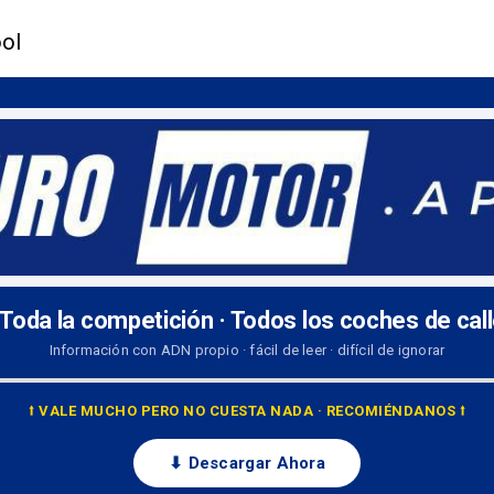
ool
 Toda la competición · Todos los coches de cal
Información con ADN propio · fácil de leer · difícil de ignorar
⭡ VALE MUCHO PERO NO CUESTA NADA · RECOMIÉNDANOS ⭡
⬇ Descargar Ahora