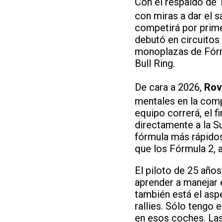
Con el respaldo de 
con miras a dar el s
competirá por prim
debutó en circuitos
monoplazas de Fórmu
Bull Ring.
De cara a 2026,
Rov
mentales en la comp
equipo correrá, el f
directamente a la S
fórmula más rápidos
que los Fórmula 2, 
El piloto de 25 año
aprender a manejar 
también está el asp
rallies. Sólo tengo 
en esos coches. Las