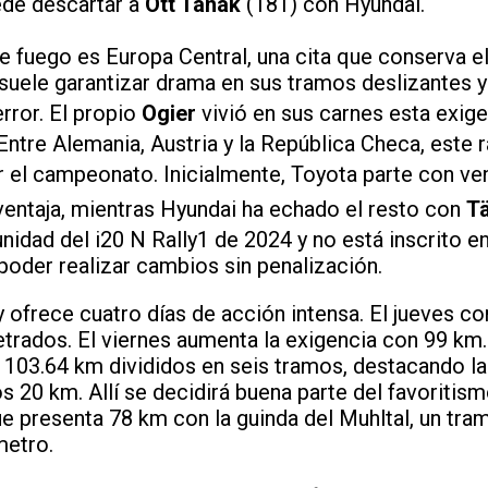
ede descartar a
Ott Tänak
(181) con Hyundai.
e fuego es Europa Central, una cita que conserva e
 suele garantizar drama en sus tramos deslizantes 
rror. El propio
Ogier
vivió en sus carnes esta exige
 Entre Alemania, Austria y la República Checa, este r
r el campeonato. Inicialmente, Toyota parte con ve
 ventaja, mientras Hyundai ha echado el resto con
T
nidad del i20 N Rally1 de 2024 y no está inscrito 
poder realizar cambios sin penalización.
y ofrece cuatro días de acción intensa. El jueves c
rados. El viernes aumenta la exigencia con 99 km. 
n 103.64 km divididos en seis tramos, destacando la
 20 km. Allí se decidirá buena parte del favoritism
e presenta 78 km con la guinda del Muhltal, un tra
metro.