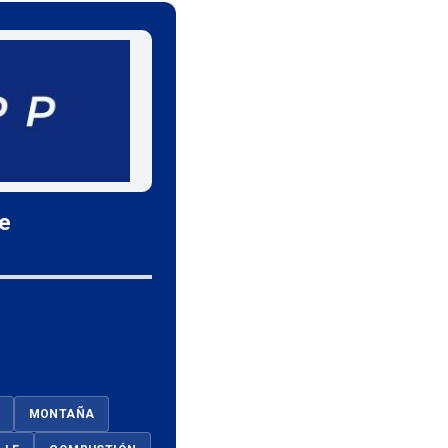
le
MONTAÑA