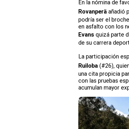
En la nómina de fav
Rovanperä
añadió p
podría ser el broch
en asfalto con los 
Evans
quizá parte d
de su carrera deport
La participación e
Ruiloba
(#26), quien
una cita propicia pa
con las pruebas esp
acumulan mayor exp