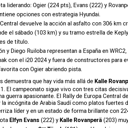
ota liderando: Ogier (224 pts), Evans (222) y Rovanp
ntiene opciones con estrategia Hyundai.
 Central devuelve la acción al asfalto con 306 km
nde el sábado (103 km) y su tramo estrella de Kepl
s de título.
ón y Diego Ruiloba representan a España en WRC2,
ak con el i20 2024 y fuera de constructores para ev
favorita con Ogier abriendo pista.
es demuestra que hay vida más allá de
Kalle Rovan
1. El campeonato sigue vivo con tres citas decisiva
 guerra apasionante. El Rally de Europa Central de
y la incógnita de Arabia Saudí como platos fuertes 
rriza líder y en un estado de forma brillante con 2
yota
Elfyn Evans
(222) y
Kalle Rovanperä
(203) muy