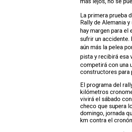
más lejos, no se pu
La primera prueba d
Rally de Alemania y
hay margen para el e
sufrir un accidente.
aún más la pelea po
pista y recibirá esa
competirá con una u
constructores para 
El programa del rall
kilómetros cronomet
vivirá el sábado co
checo que supera los
domingo, jornada qu
km contra el cronó