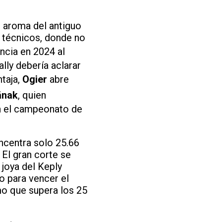
l aroma del antiguo
y técnicos, donde no
ncia en 2024 al
ally debería aclarar
ntaja,
Ogier
abre
änak
, quien
en el campeonato de
oncentra solo 25.66
El gran corte se
 joya del Keply
o para vencer el
mo que supera los 25