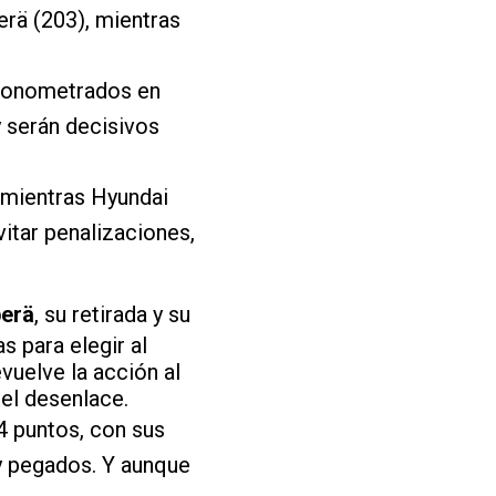
erä (203), mientras
 cronometrados en
y serán decisivos
 mientras Hyundai
itar penalizaciones,
perä
, su retirada y su
s para elegir al
vuelve la acción al
del desenlace.
24 puntos, con sus
 pegados. Y aunque