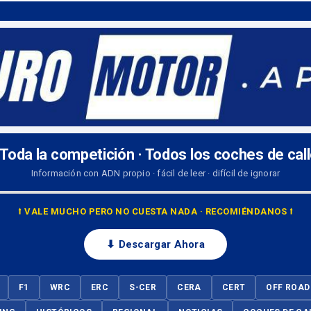
 Toda la competición · Todos los coches de cal
Información con ADN propio · fácil de leer · difícil de ignorar
⭡ VALE MUCHO PERO NO CUESTA NADA · RECOMIÉNDANOS ⭡
⬇ Descargar Ahora
F1
WRC
ERC
S-CER
CERA
CERT
OFF ROAD