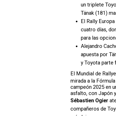
un triplete Toy
Tänak (181) ma
El Rally Europa
cuatro días, do
para las opcione
Alejandro Cach
apuesta por Tän
y Toyota parte 
El Mundial de Rally
mirada a la Fórmula 
campeón 2025 en una
asfalto, con Japón 
Sébastien Ogier
ate
compañeros de To