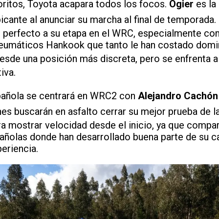
oritos, Toyota acapara todos los focos.
Ogier
es la 
icante al anunciar su marcha al final de temporada. 
e perfecto a su etapa en el WRC, especialmente con 
neumáticos Hankook que tanto le han costado domi
esde una posición más discreta, pero se enfrenta a
iva.
spañola se centrará en WRC2 con
Alejandro Cachón
es buscarán en asfalto cerrar su mejor prueba de 
ra mostrar velocidad desde el inicio, ya que compar
añolas donde han desarrollado buena parte de su ca
eriencia.