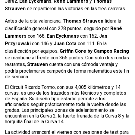
Jerez,
Ean Eyckmans
,
René Lammers
y
Thomas
Strauven
se repartieron las victorias en las tres carreras.
Antes de la cita valenciana,
Thomas Strauven
lidera la
clasificación general con 278 puntos, seguido por
René
Lammers
con 168,
Ean Eyckmans
con 162,
Jan
Przyrowski
con 146 y
Juan Cota
con 111. En la
clasificación por equipos,
Griffin Core by Campos Racing
se mantiene al frente con 365 puntos. Con solo dos rondas
restantes,
Strauven
cuenta con una cómoda ventaja y
podría proclamarse campeón de forma matemática este fin
de semana.
El Circuit Ricardo Tormo, con sus 4,005 kilómetros y 14
curvas, es uno de los trazados más técnicos y completos
de España. Su diseño tipo estadio permite a los
aficionados seguir prácticamente toda la vuelta desde las
gradas. Las principales zonas de adelantamiento se
encuentran en la Curva 2, la fuerte frenada de la Curva 8 y la
horquilla final de la Curva 14.
La actividad arrancará el viernes con sesiones de test para