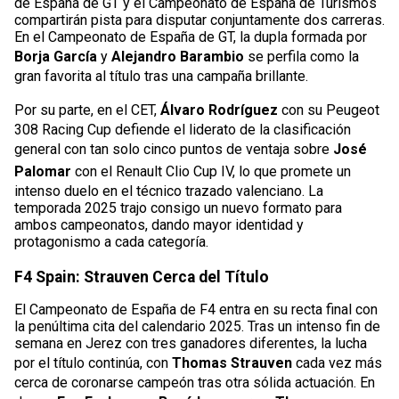
de España de GT y el Campeonato de España de Turismos
compartirán pista para disputar conjuntamente dos carreras.
En el Campeonato de España de GT, la dupla formada por
Borja García
y
Alejandro Barambio
se perfila como la
gran favorita al título tras una campaña brillante.
Por su parte, en el CET,
Álvaro Rodríguez
con su Peugeot
308 Racing Cup defiende el liderato de la clasificación
general con tan solo cinco puntos de ventaja sobre
José
Palomar
con el Renault Clio Cup IV, lo que promete un
intenso duelo en el técnico trazado valenciano. La
temporada 2025 trajo consigo un nuevo formato para
ambos campeonatos, dando mayor identidad y
protagonismo a cada categoría.
F4 Spain: Strauven Cerca del Título
El Campeonato de España de F4 entra en su recta final con
la penúltima cita del calendario 2025. Tras un intenso fin de
semana en Jerez con tres ganadores diferentes, la lucha
por el título continúa, con
Thomas Strauven
cada vez más
cerca de coronarse campeón tras otra sólida actuación. En