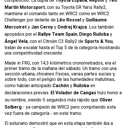
competición. La dupla de
Toyota España
,
Repsol
y
Teo
Martín Motorsport
, con su Toyota GR Yaris Rally2,
mantiene el comando tanto en WRC2 como en WRC2
Challenger por delante de
Léo Rossel
y
Guillaume
Mercoiret
y
Jan Cerny
y
Ondrej Krajca
. Los también
apoyados por el
Rallye Team Spain
,
Diego Ruiloba
y
Ángel Vela
, con el Citroën C3 Rally2 de
Sports & You
,
tratan de escalar hasta el Top 5 de la categoría mostrando
una competitividad creciente.
Made in FRG, con 14,3 kilómetros cronometrados, era el
primer tramo de la mañana del sábado. Un tramo con una
sección urbana, chicanes físicas, varias partes sucias y,
sobre todo, con el peligro de las humedades matutinas,
como habían anticipado
Cachón
y
Ruiloba
en
declaraciones previas.
El Volador de Cangas
hizo honor a
su nombre, siendo 5 segundos más rápido que
Oliver
Solberg
- ya campeón de WRC2 pero compitiendo esta
vez fuera de categoría - en este tramo.
El asturiano demostró que en esta etapa también iba a