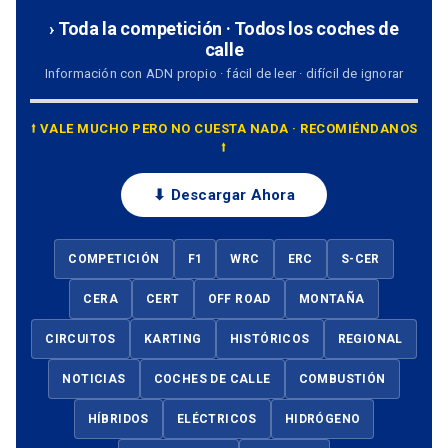
› Toda la competición · Todos los coches de
calle
Información con ADN propio · fácil de leer · difícil de ignorar
⭡ VALE MUCHO PERO NO CUESTA NADA · RECOMIÉNDANOS
⭡
⬇ Descargar Ahora
COMPETICIÓN
F1
WRC
ERC
S-CER
CERA
CERT
OFF ROAD
MONTAÑA
CIRCUITOS
KARTING
HISTÓRICOS
REGIONAL
NOTICIAS
COCHES DE CALLE
COMBUSTIÓN
HÍBRIDOS
ELÉCTRICOS
HIDRÓGENO