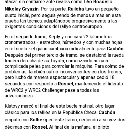
atacar, sin confiarse ante rivales como
Léo Rossel
o
Nikolay Gryazin
. Por su parte,
Ruiloba
tuvo un pequeño
susto inicial, pero seguía yendo de menos a más en esta
prueba tan técnica, adaptándose progresivamente a las
exigentes condiciones del rallye centroeuropeo.
En el segundo tramo, Keply y sus casi 22 kilómetros
cronometrados - estrechos, húmedos y con muchas hojas
en el suelo - el guion cambiaría radicalmente para
Cachón
.
Después del primer tercio de tramo, se destalonó la rueda
trasera derecha de su Toyota, comenzando así una
complicada pelea para controlar la máquina. Para colmo de
problemas, también sufrió inconvenientes con los frenos,
pero luchó de manera espectacular y apenas cedió 18
segundos con respecto a
Rossel
, manteniendo el liderato
de WRC2 y WRC2 Challenger pese a todas las
adversidades.
Klatovy marcó el final de este bucle matinal, otro lugar
clásico para los rallies en la República Checa.
Cachón
empató con
Solberg
en este tramo, cediendo a su vez dos
décimas con
Rossel
. Al final de la mañana, el piloto