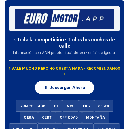
› Toda la competición · Todos los coches de
calle
Información con ADN propio · fácil de leer · difícil de ignorar
⭡ VALE MUCHO PERO NO CUESTA NADA · RECOMIÉNDANOS
⭡
⬇ Descargar Ahora
COMPETICIÓN
F1
WRC
ERC
S-CER
CERA
CERT
OFF ROAD
MONTAÑA
CIRCUITOS
KARTING
HISTÓRICOS
REGIONAL