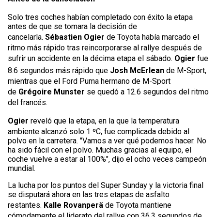
Solo tres coches habían completado con éxito la etapa
antes de que se tomara la decisión de
cancelarla.
Sébastien Ogier
de Toyota había marcado el
ritmo más rápido tras reincorporarse al rallye después de
sufrir un accidente en la décima etapa el sábado.
Ogier
fue
8.6 segundos más rápido que
Josh McErlean
de M-Sport,
mientras que el Ford Puma hermano de M-Sport
de
Grégoire Munster
se quedó a 12.6 segundos del ritmo
del francés.
Ogier
reveló que la etapa, en la que la temperatura
ambiente alcanzó solo 1 ºC, fue complicada debido al
polvo en la carretera. "Vamos a ver qué podemos hacer. No
ha sido fácil con el polvo. Muchas gracias al equipo, el
coche vuelve a estar al 100%", dijo el ocho veces campeón
mundial.
La lucha por los puntos del Super Sunday y la victoria final
se disputará ahora en las tres etapas de asfalto
restantes.
Kalle Rovanperä
de Toyota mantiene
cómodamente el liderato del rallye con 36.3 segundos de