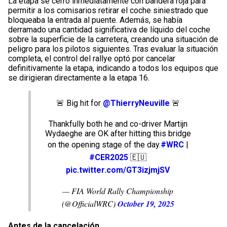
La etapa se cerró inmediatamente con bandera roja para
permitir a los comisarios retirar el coche siniestrado que
bloqueaba la entrada al puente. Además, se había
derramado una cantidad significativa de líquido del coche
sobre la superficie de la carretera, creando una situación de
peligro para los pilotos siguientes. Tras evaluar la situación
completa, el control del rallye optó por cancelar
definitivamente la etapa, indicando a todos los equipos que
se dirigieran directamente a la etapa 16.
🚨 Big hit for
@ThierryNeuville
🚨
Thankfully both he and co-driver Martijn
Wydaeghe are OK after hitting this bridge
on the opening stage of the day.
#WRC
|
#CER2025
🇪🇺
pic.twitter.com/GT3izjmjSV
— FIA World Rally Championship
(@OfficialWRC)
October 19, 2025
Antes de la cancelación