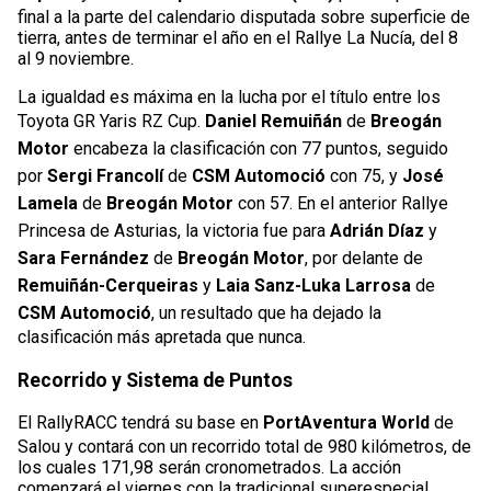
final a la parte del calendario disputada sobre superficie de
tierra, antes de terminar el año en el Rallye La Nucía, del 8
al 9 noviembre.
La igualdad es máxima en la lucha por el título entre los
Toyota GR Yaris RZ Cup.
Daniel Remuiñán
de
Breogán
Motor
encabeza la clasificación con 77 puntos, seguido
por
Sergi Francolí
de
CSM Automoció
con 75, y
José
Lamela
de
Breogán Motor
con 57. En el anterior Rallye
Princesa de Asturias, la victoria fue para
Adrián Díaz
y
Sara Fernández
de
Breogán Motor
, por delante de
Remuiñán-Cerqueiras
y
Laia Sanz-Luka Larrosa
de
CSM Automoció
, un resultado que ha dejado la
clasificación más apretada que nunca.
Recorrido y Sistema de Puntos
El RallyRACC tendrá su base en
PortAventura World
de
Salou y contará con un recorrido total de 980 kilómetros, de
los cuales 171,98 serán cronometrados. La acción
comenzará el viernes con la tradicional superespecial