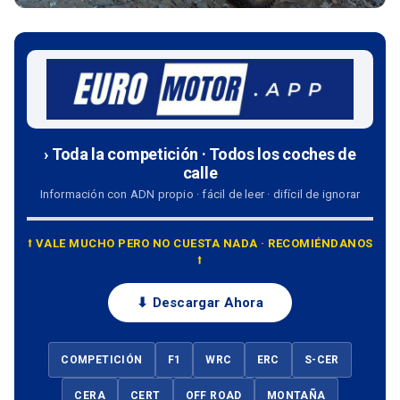
› Toda la competición · Todos los coches de
calle
Información con ADN propio · fácil de leer · difícil de ignorar
⭡ VALE MUCHO PERO NO CUESTA NADA · RECOMIÉNDANOS
⭡
⬇ Descargar Ahora
COMPETICIÓN
F1
WRC
ERC
S-CER
CERA
CERT
OFF ROAD
MONTAÑA