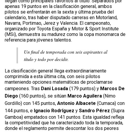
llegan como principales favoritos al título. Separados por
apenas 19 puntos en la clasificación general, ambos
pilotos se enfrentarán en la sexta y última prueba del
calendario, tras haber disputado carreras en Motorland,
Navarra, Portimao, Jerez y Valencia. El campeonato,
organizado por Toyota España y Motor & Sport Institute
(MSi), demuestra su madurez como la copa monomarca de
referencia para jóvenes talentos.
Un final de temporada con seis aspirantes al
título y todo por decidir.
La clasificación general llega extraordinariamente
comprimida a esta última cita, con seis pilotos
manteniendo opciones matemáticas de proclamarse
campeones. Tras
Dani Losada
(179 puntos) y
Marcos De
Diego
(160 puntos), se sitúan
Marco Aguilera
(Nimo
Gordillo) con 145 puntos,
Antonio Albacete
(Cumaca) con
144 puntos, e
Ignacio Rodríguez
y
Sandro Pérez
(Supra
Gamboa) empatados con 141 puntos. Esta igualdad refleja
la competitividad que ha caracterizado toda la temporada,
donde el reglamento permite descontar los dos peores