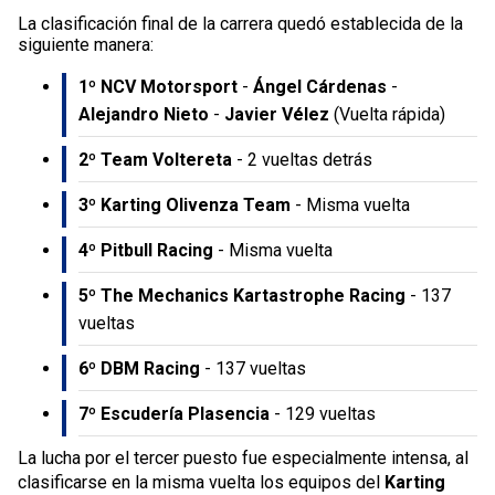
La clasificación final de la carrera quedó establecida de la
siguiente manera:
1º NCV Motorsport
-
Ángel Cárdenas
-
Alejandro Nieto
-
Javier Vélez
(Vuelta rápida)
2º Team Voltereta
- 2 vueltas detrás
3º Karting Olivenza Team
- Misma vuelta
4º Pitbull Racing
- Misma vuelta
5º The Mechanics Kartastrophe Racing
- 137
vueltas
6º DBM Racing
- 137 vueltas
7º Escudería Plasencia
- 129 vueltas
La lucha por el tercer puesto fue especialmente intensa, al
clasificarse en la misma vuelta los equipos del
Karting