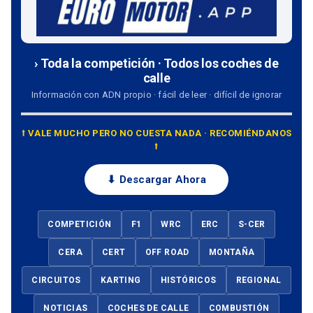
› Toda la competición · Todos los coches de
calle
Información con ADN propio · fácil de leer · difícil de ignorar
⭡ VALE MUCHO PERO NO CUESTA NADA · RECOMIÉNDANOS
⭡
⬇ Descargar Ahora
COMPETICIÓN
F1
WRC
ERC
S-CER
CERA
CERT
OFF ROAD
MONTAÑA
CIRCUITOS
KARTING
HISTÓRICOS
REGIONAL
NOTICIAS
COCHES DE CALLE
COMBUSTIÓN