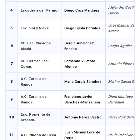
Alejandro Castillej
4
Escudería del Mármol
Diego Cruz Martínez
García
José Manuel Sánch
5
Esc. Sol y Nieve
Diego Ojeda Corrales
Acacio
CD. Esc. Clásicos
Sergio Albalchez
6
Sergio Aguilar Jim
Alcalá
Encabo
CD. Germán Leal
Fernando Villatoro
7
Antonio Pérez Orel
Comp.
Alonso
A.C. Zarcilla de
8
Mario García Sánchez
Marina García Sánc
Ramos
A.C. Zarcilla de
Francisco Javier
Dioni Montoya
9
Ramos
Sánchez-Manzanera
Barraquel
Esc. Poniente de
10
Antonio Pérez Castro
Saray Ruiz Bermejo
Granada
Juan Manuel Lorente
11
A.C. Rincón de Seca
Paula Peñalver Alc
Peris