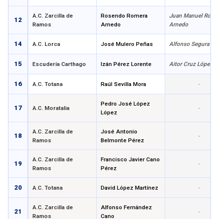
A.C. Zarcilla de
Rosendo Romera
Juan Manuel Rome
12
Ramos
Arnedo
Arnedo
14
A.C. Lorca
José Mulero Peñas
Alfonso Segura Pé
15
Escudería Carthago
Izán Pérez Lorente
Aitor Cruz López
16
A.C. Totana
Raúl Sevilla Mora
-
Pedro José López
17
A.C. Moratalia
-
López
A.C. Zarcilla de
José Antonio
18
-
Ramos
Belmonte Pérez
A.C. Zarcilla de
Francisco Javier Cano
19
-
Ramos
Pérez
20
A.C. Totana
David López Martínez
-
A.C. Zarcilla de
Alfonso Fernández
21
-
Ramos
Cano