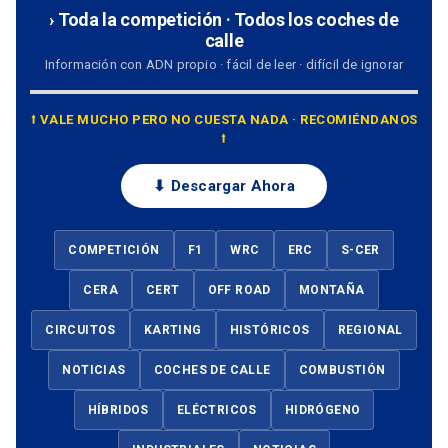
› Toda la competición · Todos los coches de
calle
Información con ADN propio · fácil de leer · difícil de ignorar
⭡ VALE MUCHO PERO NO CUESTA NADA · RECOMIÉNDANOS
⭡
⬇ Descargar Ahora
COMPETICIÓN
F1
WRC
ERC
S-CER
CERA
CERT
OFF ROAD
MONTAÑA
CIRCUITOS
KARTING
HISTÓRICOS
REGIONAL
NOTICIAS
COCHES DE CALLE
COMBUSTIÓN
HÍBRIDOS
ELÉCTRICOS
HIDRÓGENO