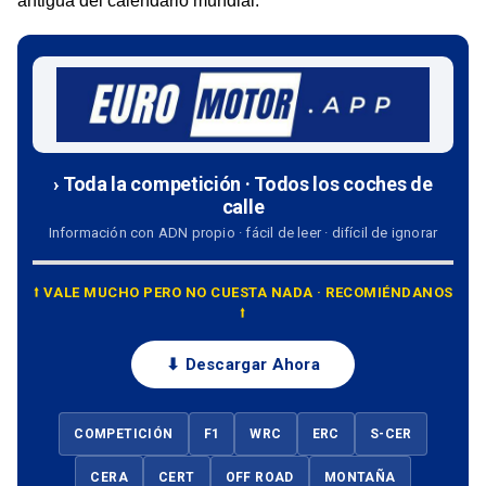
antigua del calendario mundial.
› Toda la competición · Todos los coches de
calle
Información con ADN propio · fácil de leer · difícil de ignorar
⭡ VALE MUCHO PERO NO CUESTA NADA · RECOMIÉNDANOS
⭡
⬇ Descargar Ahora
COMPETICIÓN
F1
WRC
ERC
S-CER
CERA
CERT
OFF ROAD
MONTAÑA