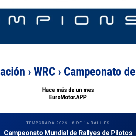
cación › WRC › Campeonato de
Hace más de un mes
EuroMotor.APP
TEMPORADA 2026 · 8 DE 14 RALLIES
Campeonato Mundial de Rallyes de Pilotos