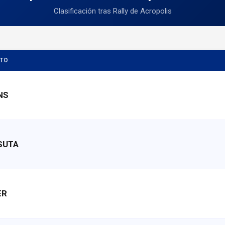
Clasificación tras Rally de Acropolis
OTO
NS
TSUTA
ER