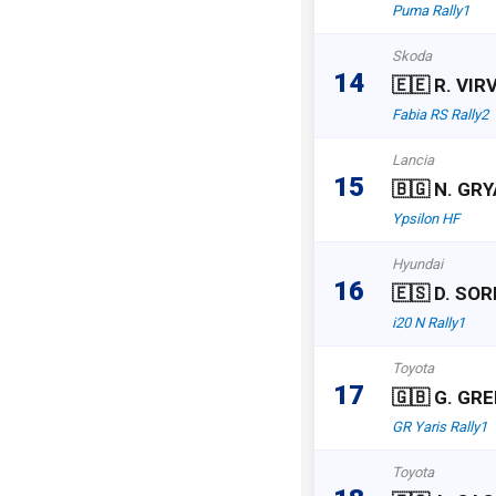
Puma Rally1
Skoda
14
🇪🇪 R. VIR
Fabia RS Rally2
Lancia
15
🇧🇬 N. GR
Ypsilon HF
Hyundai
16
🇪🇸 D. SO
i20 N Rally1
Toyota
17
🇬🇧 G. GR
GR Yaris Rally1
Toyota