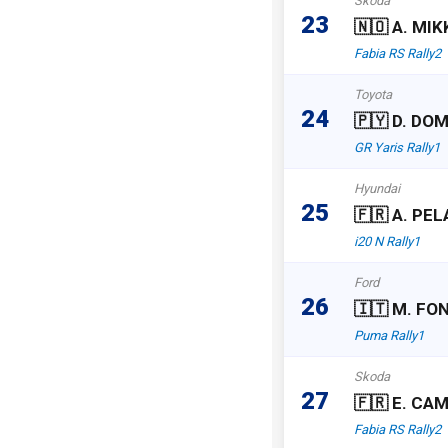
Skoda
23
🇳🇴 A. MI
Fabia RS Rally2
Toyota
24
🇵🇾 D. DO
GR Yaris Rally1
Hyundai
25
🇫🇷 A. P
i20 N Rally1
Ford
26
🇮🇹 M. FO
Puma Rally1
Skoda
27
🇫🇷 E. CAM
Fabia RS Rally2