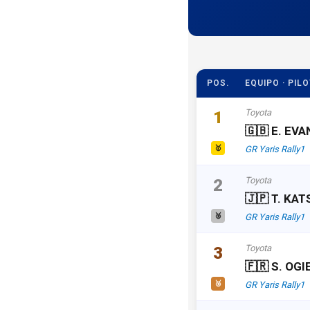
POS.
EQUIPO · PIL
Toyota
1
🇬🇧 E. EVA
🥇
GR Yaris Rally1
Toyota
2
🇯🇵 T. KA
🥈
GR Yaris Rally1
Toyota
3
🇫🇷 S. OGI
🥉
GR Yaris Rally1