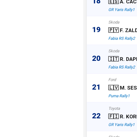
18
🇪🇸 A. CA
GR Yaris Rally1
Skoda
19
🇵🇾 F. ZAL
Fabia RS Rally2
Skoda
20
🇮🇹 R. DA
Fabia RS Rally2
Ford
21
🇱🇻 M. SE
Puma Rally1
Toyota
22
🇫🇮 R. KO
GR Yaris Rally1