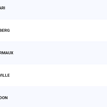
ARI
LBERG
URMAUX
VILLE
DDON