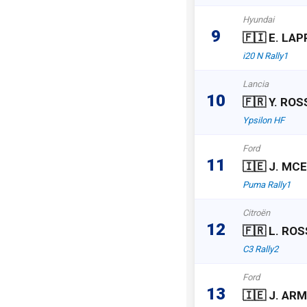
Hyundai
9
🇫🇮 E. LAP
i20 N Rally1
Lancia
10
🇫🇷 Y. RO
Ypsilon HF
Ford
11
🇮🇪 J. MC
Puma Rally1
Citroën
12
🇫🇷 L. RO
C3 Rally2
Ford
13
🇮🇪 J. A