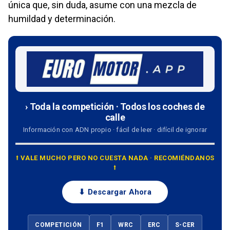
única que, sin duda, asume con una mezcla de
humildad y determinación.
› Toda la competición · Todos los coches de
calle
Información con ADN propio · fácil de leer · difícil de ignorar
⭡ VALE MUCHO PERO NO CUESTA NADA · RECOMIÉNDANOS
⭡
⬇ Descargar Ahora
COMPETICIÓN
F1
WRC
ERC
S-CER