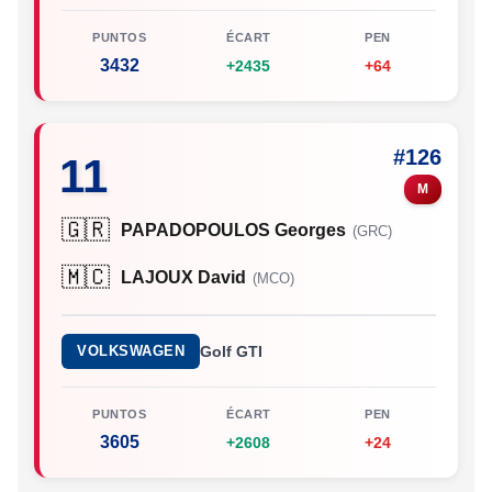
PUNTOS
ÉCART
PEN
3432
+2435
+64
#126
11
M
🇬🇷
PAPADOPOULOS Georges
(GRC)
🇲🇨
LAJOUX David
(MCO)
VOLKSWAGEN
Golf GTI
PUNTOS
ÉCART
PEN
3605
+2608
+24