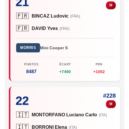
21
M
🇫🇷
BINCAZ Ludovic
(FRA)
🇫🇷
DAVID Yves
(FRA)
MORRIS
Mini Cooper S
PUNTOS
ÉCART
PEN
8487
+7490
+1052
#228
22
M
🇮🇹
MONTORFANO Luciano Carlo
(ITA)
🇮🇹
BORRONI Elena
(ITA)