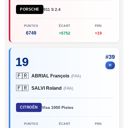
PORSCHE
911 S 2.4
PUNTOS
ÉCART
PEN
6749
+5752
+19
#39
19
H
🇫🇷
ABRIAL François
(FRA)
🇫🇷
SALVI Roland
(FRA)
CITROËN
Visa 1000 Pistes
PUNTOS
ÉCART
PEN