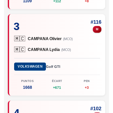
1109
+112
+8
#116
3
M
🇲🇨
CAMPANA Olivier
(MCO)
🇲🇨
CAMPANA Lydia
(MCO)
VOLKSWAGEN
Golf GTI
PUNTOS
ÉCART
PEN
1668
+671
+3
#102
4