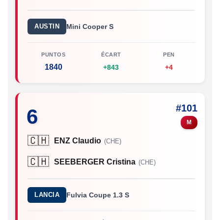
AUSTIN
Mini Cooper S
PUNTOS
ÉCART
PEN
1840
+843
+4
#101
6
M
🇨🇭
ENZ Claudio
(CHE)
🇨🇭
SEEBERGER Cristina
(CHE)
LANCIA
Fulvia Coupe 1.3 S