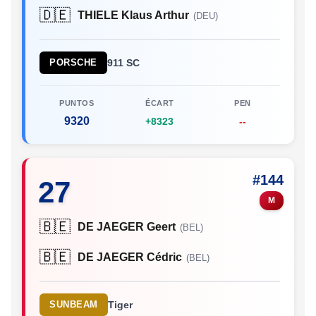
🇩🇪
THIELE Klaus Arthur
(DEU)
PORSCHE
911 SC
PUNTOS
ÉCART
PEN
9320
+8323
--
#144
27
M
🇧🇪
DE JAEGER Geert
(BEL)
🇧🇪
DE JAEGER Cédric
(BEL)
SUNBEAM
Tiger