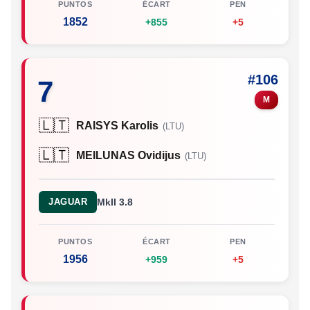
PUNTOS
ÉCART
PEN
1852
+855
+5
#106
7
M
🇱🇹
RAISYS Karolis
(LTU)
🇱🇹
MEILUNAS Ovidijus
(LTU)
JAGUAR
MkII 3.8
PUNTOS
ÉCART
PEN
1956
+959
+5