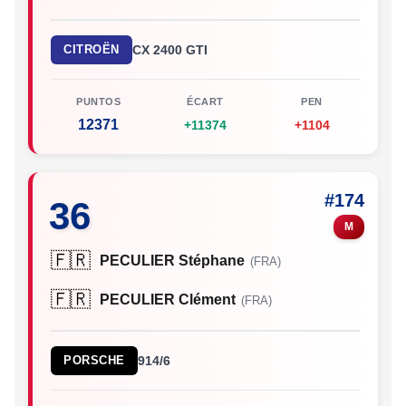
CITROËN
CX 2400 GTI
PUNTOS
ÉCART
PEN
12371
+11374
+1104
#174
36
M
🇫🇷
PECULIER Stéphane
(FRA)
🇫🇷
PECULIER Clément
(FRA)
PORSCHE
914/6