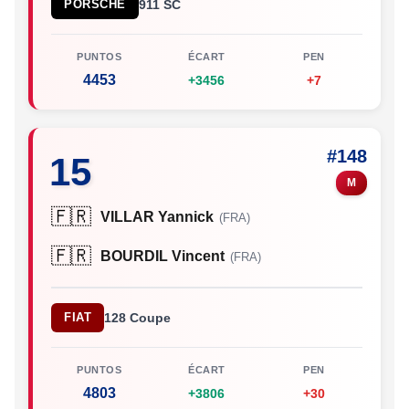
PORSCHE
911 SC
PUNTOS
ÉCART
PEN
4453
+3456
+7
#148
15
M
🇫🇷
VILLAR Yannick
(FRA)
🇫🇷
BOURDIL Vincent
(FRA)
FIAT
128 Coupe
PUNTOS
ÉCART
PEN
4803
+3806
+30