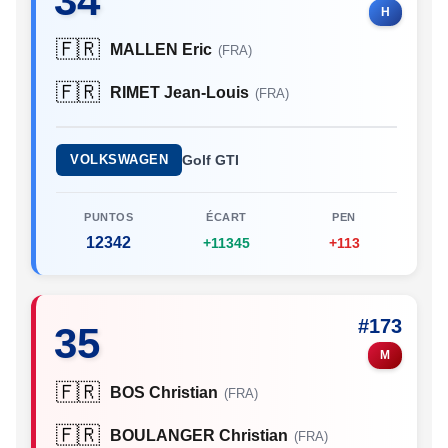
34
H
🇫🇷
MALLEN Eric
(FRA)
🇫🇷
RIMET Jean-Louis
(FRA)
VOLKSWAGEN
Golf GTI
PUNTOS
ÉCART
PEN
12342
+11345
+113
#173
35
M
🇫🇷
BOS Christian
(FRA)
🇫🇷
BOULANGER Christian
(FRA)