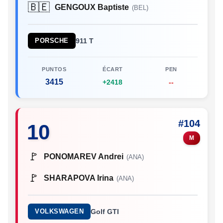
🇧🇪
GENGOUX Baptiste
(BEL)
PORSCHE
911 T
PUNTOS
ÉCART
PEN
3415
+2418
--
#104
10
M
🚩
PONOMAREV Andrei
(ANA)
🚩
SHARAPOVA Irina
(ANA)
VOLKSWAGEN
Golf GTI