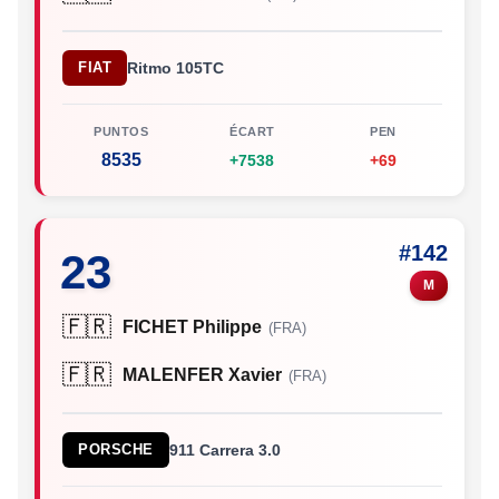
FIAT
Ritmo 105TC
PUNTOS
ÉCART
PEN
8535
+7538
+69
#142
23
M
🇫🇷
FICHET Philippe
(FRA)
🇫🇷
MALENFER Xavier
(FRA)
PORSCHE
911 Carrera 3.0