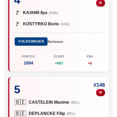
M
🚩
KASHIN Ilya
(ANA)
🚩
KOSTYRKO Boris
(ANA)
VOLKSWAGEN
Scirocco
PUNTOS
ÉCART
PEN
1694
+697
+6
#146
5
M
🇧🇪
CASTELEIN Maxime
(BEL)
🇧🇪
DEPLANCKE Filip
(BEL)