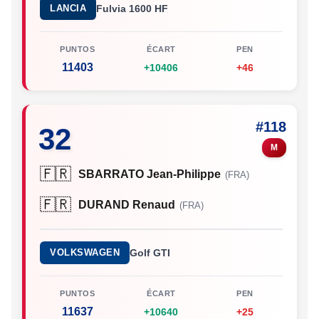
LANCIA
Fulvia 1600 HF
PUNTOS
ÉCART
PEN
11403
+10406
+46
#118
32
M
🇫🇷
SBARRATO Jean-Philippe
(FRA)
🇫🇷
DURAND Renaud
(FRA)
VOLKSWAGEN
Golf GTI
PUNTOS
ÉCART
PEN
11637
+10640
+25