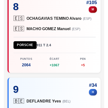
#105
8
M
🇪🇸
OCHAGAVIAS TEMINO Alvaro
(ESP)
🇪🇸
MACHO GOMEZ Manuel
(ESP)
PORSCHE
911 T 2.4
PUNTOS
ÉCART
PEN
2064
+1067
+5
#34
9
H
🇧🇪
DEFLANDRE Yves
(BEL)