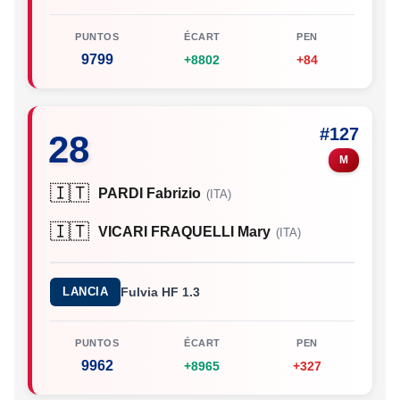
PUNTOS
ÉCART
PEN
9799
+8802
+84
#127
28
M
🇮🇹
PARDI Fabrizio
(ITA)
🇮🇹
VICARI FRAQUELLI Mary
(ITA)
LANCIA
Fulvia HF 1.3
PUNTOS
ÉCART
PEN
9962
+8965
+327