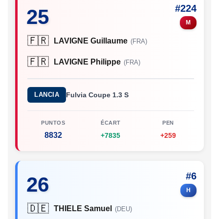
#224
25
M
🇫🇷
LAVIGNE Guillaume
(FRA)
🇫🇷
LAVIGNE Philippe
(FRA)
LANCIA
Fulvia Coupe 1.3 S
PUNTOS
ÉCART
PEN
8832
+7835
+259
#6
26
H
🇩🇪
THIELE Samuel
(DEU)