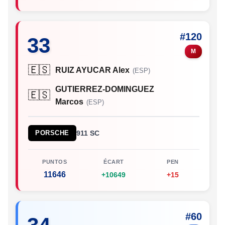
#120
33
M
🇪🇸
RUIZ AYUCAR Alex
(ESP)
GUTIERREZ-DOMINGUEZ
🇪🇸
Marcos
(ESP)
PORSCHE
911 SC
PUNTOS
ÉCART
PEN
11646
+10649
+15
#60