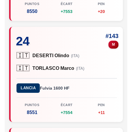
PUNTOS
ÉCART
PEN
8550
+7553
+20
#143
24
M
🇮🇹
DESERTI Olindo
(ITA)
🇮🇹
TORLASCO Marco
(ITA)
LANCIA
Fulvia 1600 HF
PUNTOS
ÉCART
PEN
8551
+7554
+11