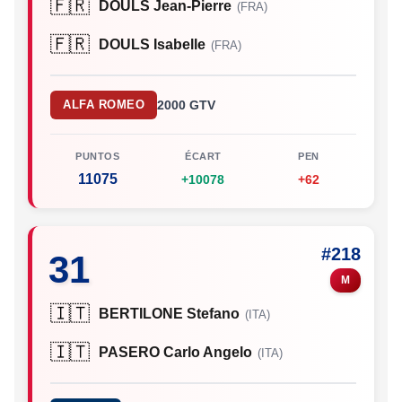
🇫🇷
DOULS Jean-Pierre
(FRA)
🇫🇷
DOULS Isabelle
(FRA)
ALFA ROMEO
2000 GTV
PUNTOS
ÉCART
PEN
11075
+10078
+62
#218
31
M
🇮🇹
BERTILONE Stefano
(ITA)
🇮🇹
PASERO Carlo Angelo
(ITA)