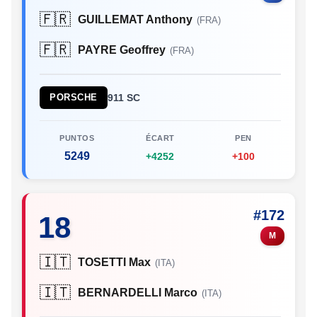
🇫🇷
GUILLEMAT Anthony
(FRA)
🇫🇷
PAYRE Geoffrey
(FRA)
PORSCHE
911 SC
PUNTOS
ÉCART
PEN
5249
+4252
+100
#172
18
M
🇮🇹
TOSETTI Max
(ITA)
🇮🇹
BERNARDELLI Marco
(ITA)