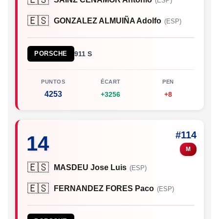
(ESP)
🇪🇸
GONZALEZ ALMUIÑA Adolfo
(ESP)
PORSCHE
911 S
PUNTOS
ÉCART
PEN
4253
+3256
+8
#114
14
M
🇪🇸
MASDEU Jose Luis
(ESP)
🇪🇸
FERNANDEZ FORES Paco
(ESP)