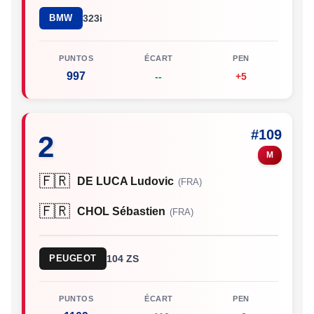
BMW
323i
PUNTOS
ÉCART
PEN
997
--
+5
#109
2
M
🇫🇷
DE LUCA Ludovic
(FRA)
🇫🇷
CHOL Sébastien
(FRA)
PEUGEOT
104 ZS
PUNTOS
ÉCART
PEN