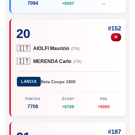
7094
+6097
--
#152
20
M
🇮🇹
AIOLFI Maurizio
(ITA)
🇮🇹
MERENDA Carlo
(ITA)
LANCIA
Beta Coupe 1800
PUNTOS
ÉCART
PEN
7706
+6709
+5005
#187