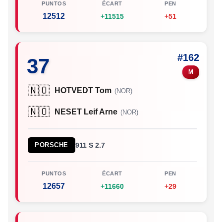
PUNTOS
ÉCART
PEN
12512
+11515
+51
#162
37
M
🇳🇴
HOTVEDT Tom
(NOR)
🇳🇴
NESET Leif Arne
(NOR)
PORSCHE
911 S 2.7
PUNTOS
ÉCART
PEN
12657
+11660
+29