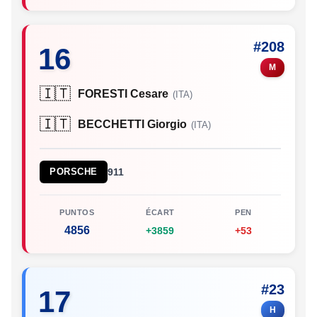
#208
16
M
🇮🇹
FORESTI Cesare
(ITA)
🇮🇹
BECCHETTI Giorgio
(ITA)
PORSCHE
911
PUNTOS
ÉCART
PEN
4856
+3859
+53
#23
17
H