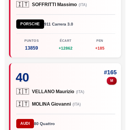
🇮🇹
SOFFRITTI Massimo
(ITA)
PORSCHE
911 Carrera 3.0
PUNTOS
ÉCART
PEN
13859
+12862
+185
#165
40
M
🇮🇹
VELLANO Maurizio
(ITA)
🇮🇹
MOLINA Giovanni
(ITA)
AUDI
80 Quattro