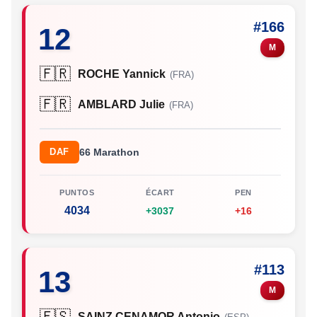
#166
12
M
🇫🇷
ROCHE Yannick
(FRA)
🇫🇷
AMBLARD Julie
(FRA)
DAF
66 Marathon
PUNTOS
ÉCART
PEN
4034
+3037
+16
#113
13
M
🇪🇸
SAINZ CENAMOR Antonio