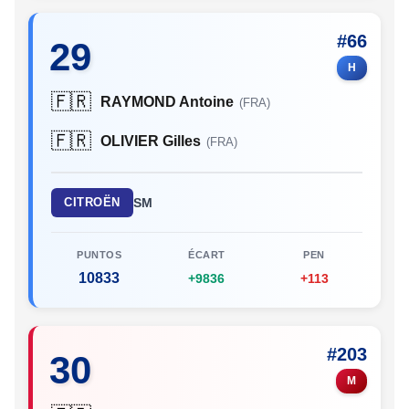
#66
29
H
🇫🇷
RAYMOND Antoine
(FRA)
🇫🇷
OLIVIER Gilles
(FRA)
CITROËN
SM
PUNTOS
ÉCART
PEN
10833
+9836
+113
#203
30
M