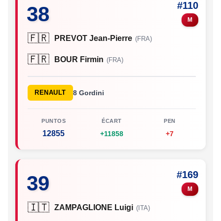
#110
38
M
🇫🇷
PREVOT Jean-Pierre
(FRA)
🇫🇷
BOUR Firmin
(FRA)
RENAULT
8 Gordini
PUNTOS
ÉCART
PEN
12855
+11858
+7
#169
39
M
🇮🇹
ZAMPAGLIONE Luigi
(ITA)