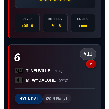
DIF. 1º
DIF. PREV
EQUIPO
+05.9
+01.8
FORD
6
#11
M
T. NEUVILLE
🇧🇪
(NEU)
M. WYDAEGHE
🇧🇪
(WYD)
HYUNDAI
i20 N Rally1