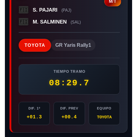
M/T
S. PAJARI
🇫🇮
(PAJ)
M. SALMINEN
🇫🇮
(SAL)
TOYOTA
GR Yaris Rally1
TIEMPO TRAMO
08:29.7
DIF. 1º
DIF. PREV
EQUIPO
+01.3
+00.4
TOYOTA