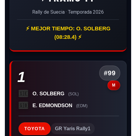
Rally de Suecia · Temporada 2026
⚡ MEJOR TIEMPO: O. SOLBERG
(08:28.4) ⚡
1
#99
M
O. SOLBERG
🇸🇪
(SOL)
E. EDMONDSON
🇬🇧
(EDM)
TOYOTA
GR Yaris Rally1