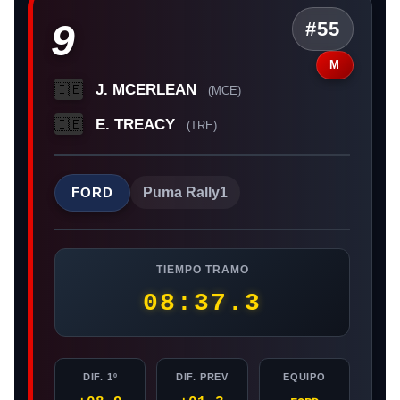
9
#55
M
J. MCERLEAN
🇮🇪
(MCE)
E. TREACY
🇮🇪
(TRE)
FORD
Puma Rally1
TIEMPO TRAMO
08:37.3
DIF. 1º
DIF. PREV
EQUIPO