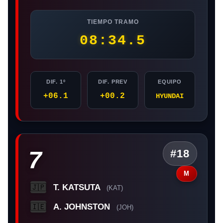
TIEMPO TRAMO
08:34.5
DIF. 1º
DIF. PREV
EQUIPO
+06.1
+00.2
HYUNDAI
7
#18
M
T. KATSUTA
🇯🇵
(KAT)
A. JOHNSTON
🇮🇪
(JOH)