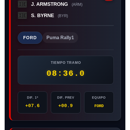
J. ARMSTRONG
🇮🇪
(ARM)
S. BYRNE
🇮🇪
(BYR)
FORD
Puma Rally1
TIEMPO TRAMO
08:36.0
DIF. 1º
DIF. PREV
EQUIPO
+07.6
+00.9
FORD