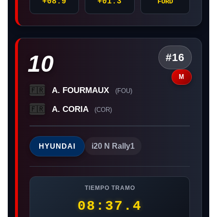
+08.9
+01.3
FORD
10
#16
M
A. FOURMAUX
🇫🇷
(FOU)
A. CORIA
🇫🇷
(COR)
HYUNDAI
i20 N Rally1
TIEMPO TRAMO
08:37.4