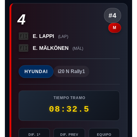
4
#4
M
E. LAPPI
🇫🇮
(LAP)
E. MÄLKÖNEN
🇫🇮
(MÄL)
HYUNDAI
i20 N Rally1
TIEMPO TRAMO
08:32.5
DIF. 1º
DIF. PREV
EQUIPO