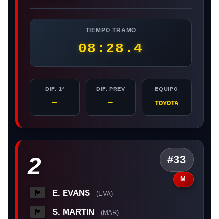
TIEMPO TRAMO
08:28.4
DIF. 1º
DIF. PREV
EQUIPO
—
—
TOYOTA
2
#33
M
E. EVANS
🏴󠁧󠁢󠁷󠁬󠁳󠁿
(EVA)
S. MARTIN
🏴󠁧󠁢󠁥󠁮󠁧󠁿
(MAR)