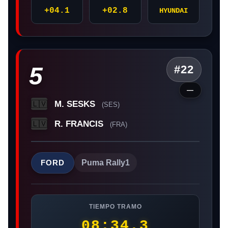
+04.1
+02.8
HYUNDAI
5
#22
—
M. SESKS
🇱🇻
(SES)
R. FRANCIS
🇱🇻
(FRA)
FORD
Puma Rally1
TIEMPO TRAMO
08:34.3