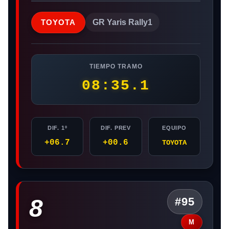
TOYOTA
GR Yaris Rally1
TIEMPO TRAMO
08:35.1
DIF. 1º
DIF. PREV
EQUIPO
+06.7
+00.6
TOYOTA
8
#95
M