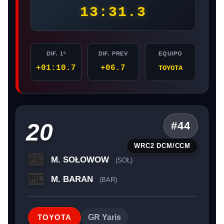
13:31.3
DIF. 1º
DIF. PREV
EQUIPO
+01:10.7
+06.7
TOYOTA
20
#44
WRC2 DCM/CCM
M. SOŁOWOW
🇵🇱
(SOŁ)
M. BARAN
🇵🇱
(BAR)
TOYOTA
GR Yaris