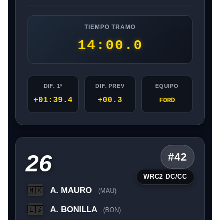
TIEMPO TRAMO
14:00.0
DIF. 1º
DIF. PREV
EQUIPO
+01:39.4
+00.3
FORD
26
#42
WRC2 DC/CC
A. MAURO
🇲🇽
(MAU)
A. BONILLA
🇪🇸
(BON)