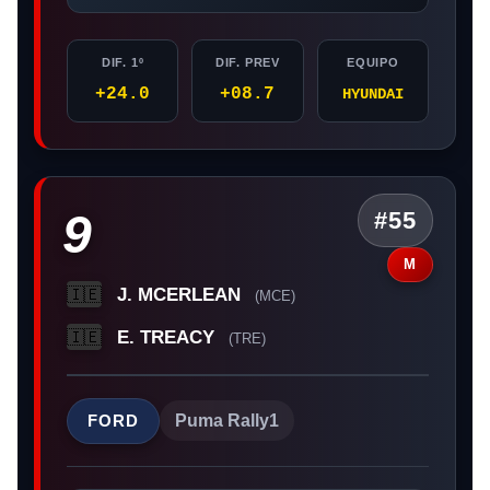
DIF. 1º
DIF. PREV
EQUIPO
+24.0
+08.7
HYUNDAI
9
#55
M
J. MCERLEAN
🇮🇪
(MCE)
E. TREACY
🇮🇪
(TRE)
FORD
Puma Rally1