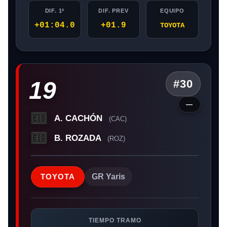
DIF. 1º
DIF. PREV
EQUIPO
+01:04.0
+01.9
TOYOTA
19
#30
—
A. CACHÓN
🇪🇸
(CAC)
B. ROZADA
🇪🇸
(ROZ)
TOYOTA
GR Yaris
TIEMPO TRAMO