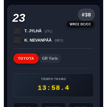
23
#38
WRC2 DC/CC
T. JYLHÄ
🇫🇮
(JYL)
K. NEVANPÄÄ
🇫🇮
(NEV)
TOYOTA
GR Yaris
TIEMPO TRAMO
13:58.4