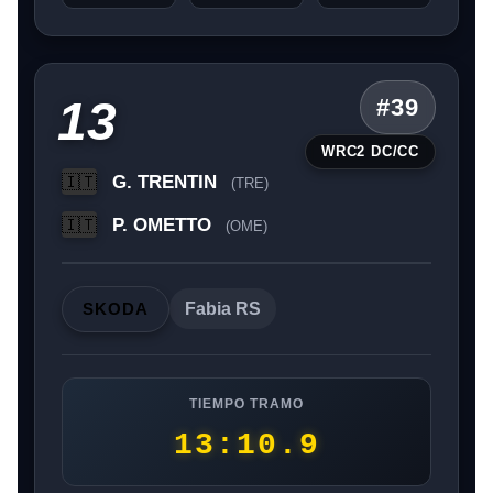
13
#39
WRC2 DC/CC
G. TRENTIN
🇮🇹
(TRE)
P. OMETTO
🇮🇹
(OME)
SKODA
Fabia RS
TIEMPO TRAMO
13:10.9