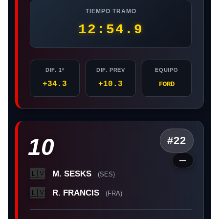
TIEMPO TRAMO
12:54.9
DIF. 1º
DIF. PREV
EQUIPO
+34.3
+10.3
FORD
10
#22
—
M. SESKS
🇱🇻
(SES)
R. FRANCIS
🇱🇻
(FRA)