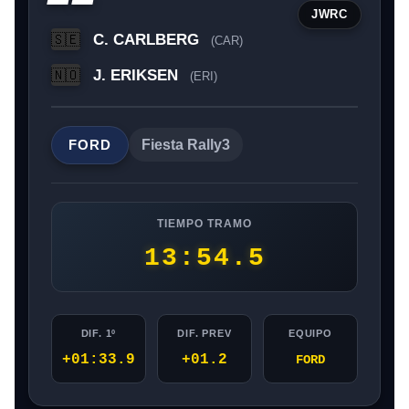
JWRC
C. CARLBERG
🇸🇪
(CAR)
J. ERIKSEN
🇳🇴
(ERI)
FORD
Fiesta Rally3
TIEMPO TRAMO
13:54.5
DIF. 1º
DIF. PREV
EQUIPO
+01:33.9
+01.2
FORD