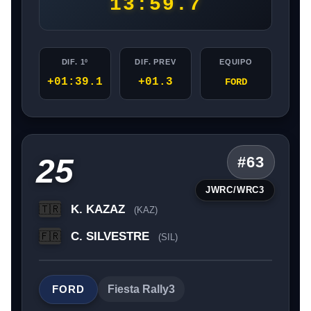
13:59.7
DIF. 1º
DIF. PREV
EQUIPO
+01:39.1
+01.3
FORD
25
#63
JWRC/WRC3
K. KAZAZ
🇹🇷
(KAZ)
C. SILVESTRE
🇫🇷
(SIL)
FORD
Fiesta Rally3