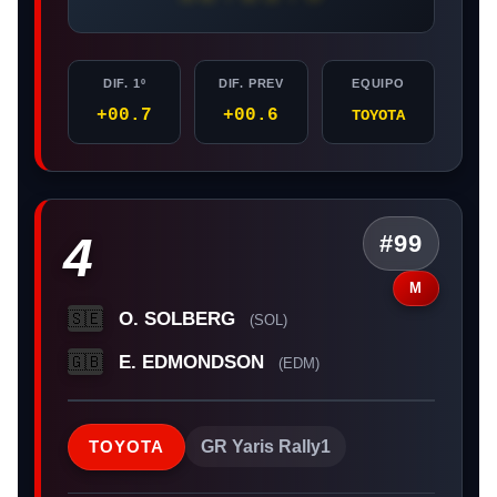
DIF. 1º
DIF. PREV
EQUIPO
+00.7
+00.6
TOYOTA
4
#99
M
O. SOLBERG
🇸🇪
(SOL)
E. EDMONDSON
🇬🇧
(EDM)
TOYOTA
GR Yaris Rally1