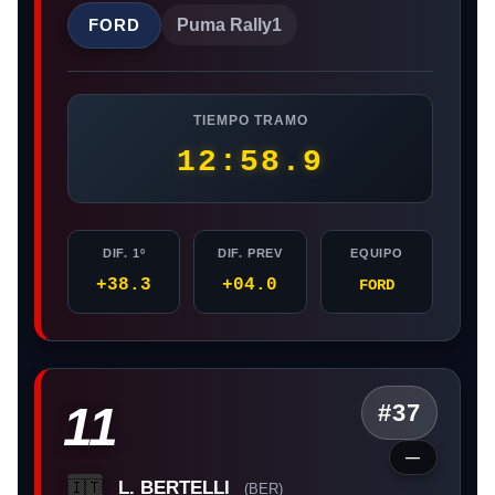
FORD
Puma Rally1
TIEMPO TRAMO
12:58.9
DIF. 1º
DIF. PREV
EQUIPO
+38.3
+04.0
FORD
11
#37
—
L. BERTELLI
🇮🇹
(BER)