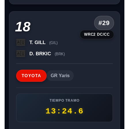
18
#29
WRC2 DC/CC
T. GILL
🇦🇺
(GIL)
D. BRKIC
🇦🇺
(BRK)
TOYOTA
GR Yaris
TIEMPO TRAMO
13:24.6