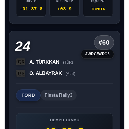
DIF. 1º
DIF. PREV
EQUIPO
+01:37.8
+03.9
TOYOTA
24
#60
JWRC/WRC3
A. TÜRKKAN
🇹🇷
(TÜR)
O. ALBAYRAK
🇹🇷
(ALB)
FORD
Fiesta Rally3
TIEMPO TRAMO