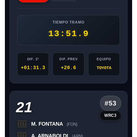
TIEMPO TRAMO
13:51.9
DIF. 1º
DIF. PREV
EQUIPO
+01:31.3
+20.6
TOYOTA
21
#53
WRC3
M. FONTANA
🇮🇹
(FON)
A. ARNABOLDI
🇮🇹
(ARN)