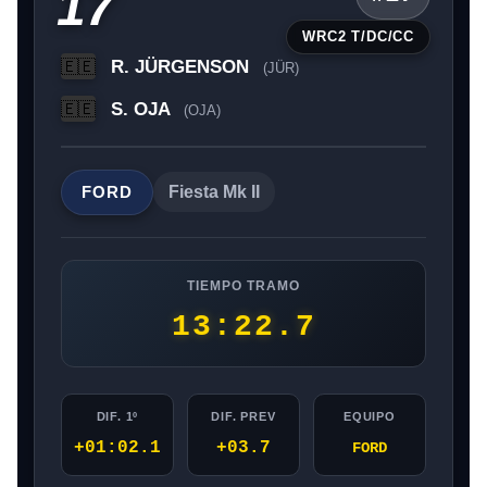
17
WRC2 T/DC/CC
R. JÜRGENSON
🇪🇪
(JÜR)
S. OJA
🇪🇪
(OJA)
FORD
Fiesta Mk II
TIEMPO TRAMO
13:22.7
DIF. 1º
DIF. PREV
EQUIPO
+01:02.1
+03.7
FORD