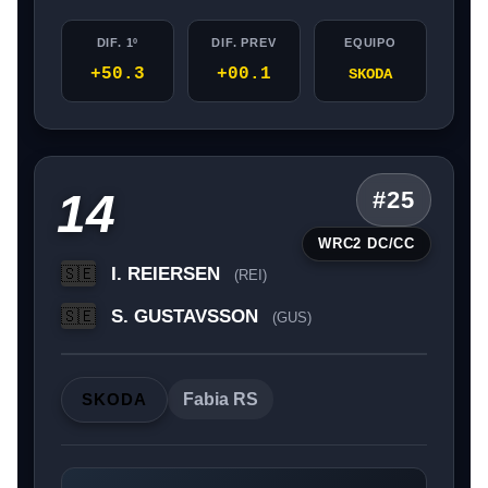
DIF. 1º
DIF. PREV
EQUIPO
+50.3
+00.1
SKODA
14
#25
WRC2 DC/CC
I. REIERSEN
🇸🇪
(REI)
S. GUSTAVSSON
🇸🇪
(GUS)
SKODA
Fabia RS