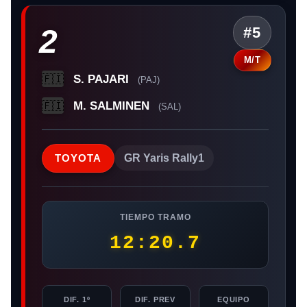
2
#5
M/T
S. PAJARI
🇫🇮
(PAJ)
M. SALMINEN
🇫🇮
(SAL)
TOYOTA
GR Yaris Rally1
TIEMPO TRAMO
12:20.7
DIF. 1º
DIF. PREV
EQUIPO