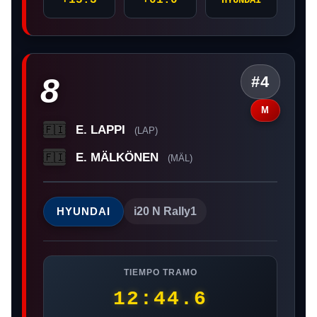
8
#4
M
E. LAPPI
🇫🇮
(LAP)
E. MÄLKÖNEN
🇫🇮
(MÄL)
HYUNDAI
i20 N Rally1
TIEMPO TRAMO
12:44.6