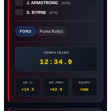
J. ARMSTRONG
🇮🇪
(ARM)
S. BYRNE
🇮🇪
(BYR)
FORD
Puma Rally1
TIEMPO TRAMO
12:34.9
DIF. 1º
DIF. PREV
EQUIPO
+14.3
+02.8
FORD