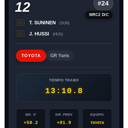
12
#24
WRC2 D/C
T. SUNINEN
🇫🇮
(SUN)
J. HUSSI
🇫🇮
(HUS)
TOYOTA
GR Yaris
TIEMPO TRAMO
13:10.8
DIF. 1º
DIF. PREV
EQUIPO
+50.2
+01.9
TOYOTA