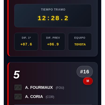
TIEMPO TRAMO
12:28.2
DIF. 1º
DIF. PREV
EQUIPO
+07.6
+06.9
TOYOTA
5
#16
M
A. FOURMAUX
🇫🇷
(FOU)
A. CORIA
🇫🇷
(COR)