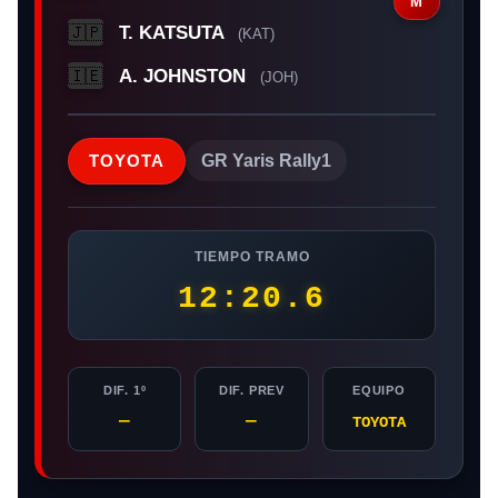
M
T. KATSUTA
🇯🇵
(KAT)
A. JOHNSTON
🇮🇪
(JOH)
TOYOTA
GR Yaris Rally1
TIEMPO TRAMO
12:20.6
DIF. 1º
DIF. PREV
EQUIPO
—
—
TOYOTA