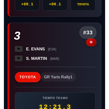
+00.1
+00.1
TOYOTA
3
#33
M
E. EVANS
🏴󠁧󠁢󠁷󠁬󠁳󠁿
(EVA)
S. MARTIN
🏴󠁧󠁢󠁥󠁮󠁧󠁿
(MAR)
TOYOTA
GR Yaris Rally1
TIEMPO TRAMO
12:21.3