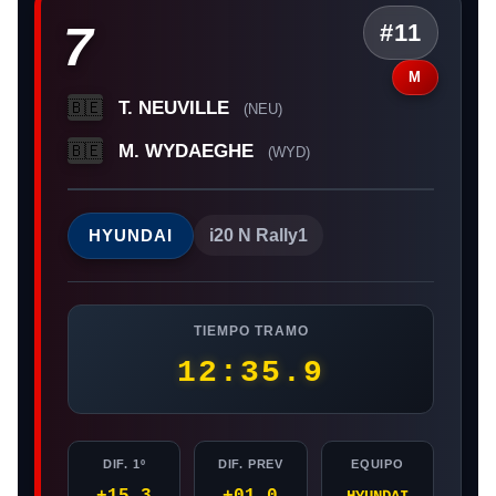
7
#11
M
T. NEUVILLE
🇧🇪
(NEU)
M. WYDAEGHE
🇧🇪
(WYD)
HYUNDAI
i20 N Rally1
TIEMPO TRAMO
12:35.9
DIF. 1º
DIF. PREV
EQUIPO
+15.3
+01.0
HYUNDAI