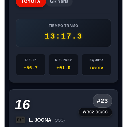
TOYOTA
GR Yaris
TIEMPO TRAMO
13:17.3
DIF. 1º
DIF. PREV
EQUIPO
+56.7
+01.0
TOYOTA
16
#23
WRC2 DC/CC
L. JOONA
🇫🇮
(JOO)