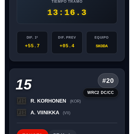
TIEMPO TRAMO
13:16.3
DIF. 1º
DIF. PREV
EQUIPO
+55.7
+05.4
SKODA
15
#20
WRC2 DC/CC
R. KORHONEN
🇫🇮
(KOR)
A. VIINIKKA
🇫🇮
(VII)