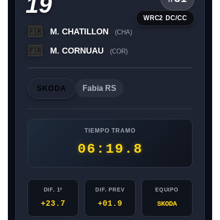
19
WRC2 DC/CC
M. CHATILLON
🇫🇷
(CHA)
M. CORNUAU
🇫🇷
(COR)
SKODA
Fabia RS
TIEMPO TRAMO
06:19.8
DIF. 1º
DIF. PREV
EQUIPO
+23.7
+01.9
SKODA