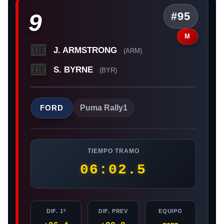
9
#95
M
J. ARMSTRONG
🇮🇪
(ARM)
S. BYRNE
🇮🇪
(BYR)
FORD
Puma Rally1
TIEMPO TRAMO
06:02.5
DIF. 1º
DIF. PREV
EQUIPO