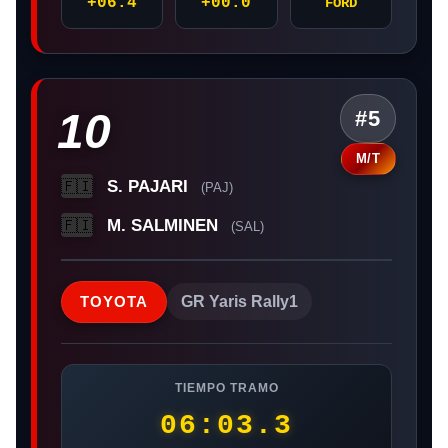
+06.4
+00.0
FORD
10
#5
M/T
S. PAJARI
🇫🇮
(PAJ)
M. SALMINEN
🇫🇮
(SAL)
TOYOTA
GR Yaris Rally1
TIEMPO TRAMO
06:03.3