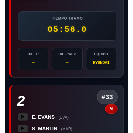
TIEMPO TRAMO
05:56.0
DIF. 1º
DIF. PREV
EQUIPO
—
—
HYUNDAI
2
#33
M
E. EVANS
🏴󠁧󠁢󠁷󠁬󠁳󠁿
(EVA)
S. MARTIN
🏴󠁧󠁢󠁥󠁮󠁧󠁿
(MAR)