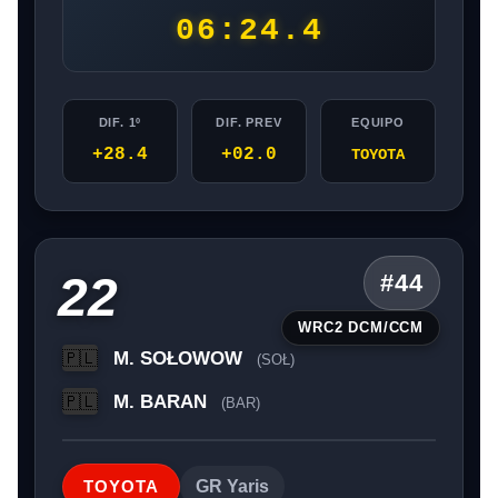
06:24.4
DIF. 1º
DIF. PREV
EQUIPO
+28.4
+02.0
TOYOTA
22
#44
WRC2 DCM/CCM
M. SOŁOWOW
🇵🇱
(SOŁ)
M. BARAN
🇵🇱
(BAR)
TOYOTA
GR Yaris