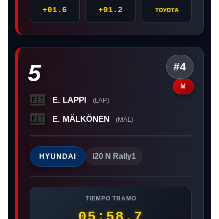
+01.6
+01.2
TOYOTA
5
#4
M
E. LAPPI
🇫🇮
(LAP)
E. MÄLKÖNEN
🇫🇮
(MÄL)
HYUNDAI
i20 N Rally1
TIEMPO TRAMO
05:58.7