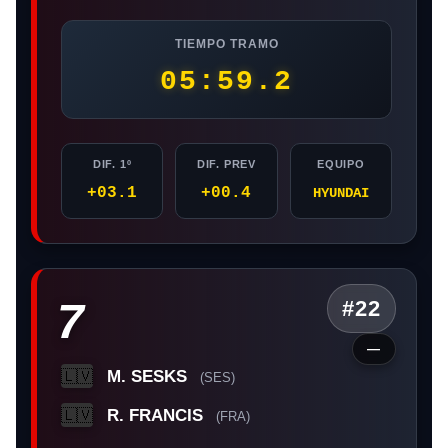
TIEMPO TRAMO
05:59.2
DIF. 1º
DIF. PREV
EQUIPO
+03.1
+00.4
HYUNDAI
7
#22
—
M. SESKS
🇱🇻
(SES)
R. FRANCIS
🇱🇻
(FRA)