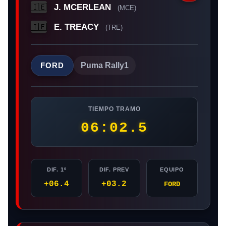
J. MCERLEAN
🇮🇪
(MCE)
E. TREACY
🇮🇪
(TRE)
FORD
Puma Rally1
TIEMPO TRAMO
06:02.5
DIF. 1º
DIF. PREV
EQUIPO
+06.4
+03.2
FORD