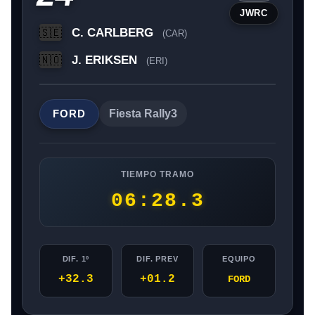
JWRC
C. CARLBERG
🇸🇪
(CAR)
J. ERIKSEN
🇳🇴
(ERI)
FORD
Fiesta Rally3
TIEMPO TRAMO
06:28.3
DIF. 1º
DIF. PREV
EQUIPO
+32.3
+01.2
FORD