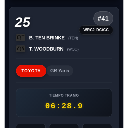
25
#41
WRC2 DC/CC
B. TEN BRINKE
🇳🇱
(TEN)
T. WOODBURN
🇬🇧
(WOO)
TOYOTA
GR Yaris
TIEMPO TRAMO
06:28.9