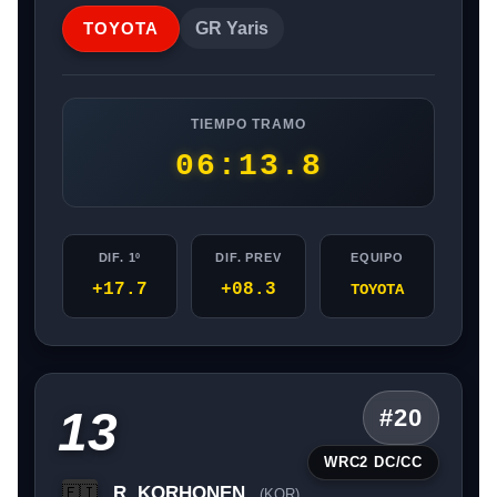
TOYOTA
GR Yaris
TIEMPO TRAMO
06:13.8
DIF. 1º
DIF. PREV
EQUIPO
+17.7
+08.3
TOYOTA
13
#20
WRC2 DC/CC
R. KORHONEN
🇫🇮
(KOR)