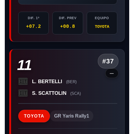
DIF. 1º
DIF. PREV
EQUIPO
+07.2
+00.8
TOYOTA
11
#37
—
L. BERTELLI
🇮🇹
(BER)
S. SCATTOLIN
🇮🇹
(SCA)
TOYOTA
GR Yaris Rally1