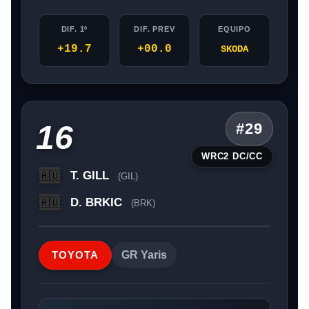
DIF. 1º
DIF. PREV
EQUIPO
+19.7
+00.0
SKODA
16
#29
WRC2 DC/CC
T. GILL
🇦🇺
(GIL)
D. BRKIC
🇦🇺
(BRK)
TOYOTA
GR Yaris