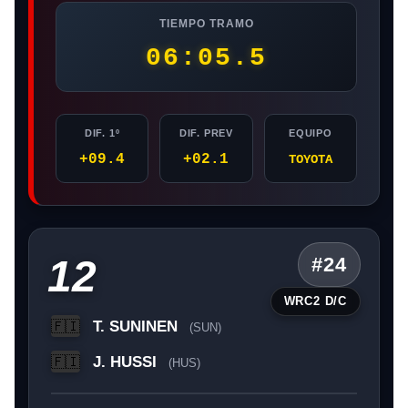
TIEMPO TRAMO
06:05.5
DIF. 1º
DIF. PREV
EQUIPO
+09.4
+02.1
TOYOTA
12
#24
WRC2 D/C
T. SUNINEN
🇫🇮
(SUN)
J. HUSSI
🇫🇮
(HUS)