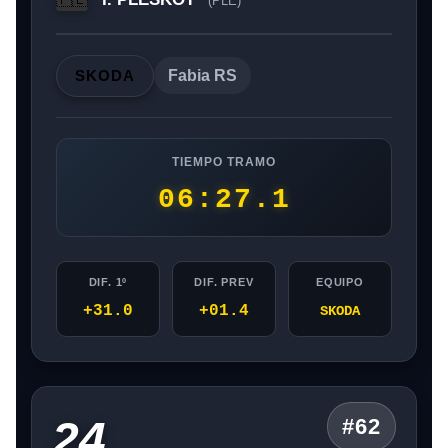
(PLE)
SKODA
Fabia RS
TIEMPO TRAMO
06:27.1
DIF. 1º
DIF. PREV
EQUIPO
+31.0
+01.4
SKODA
24
#62