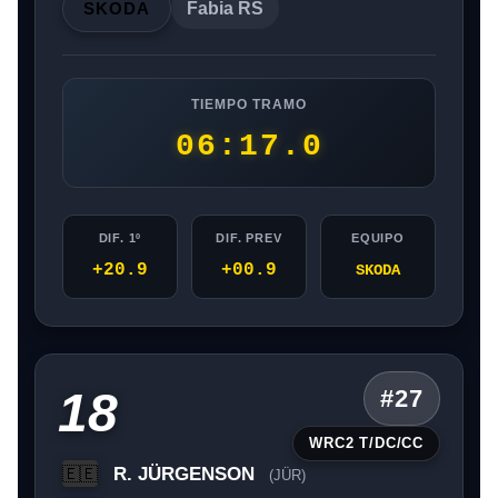
SKODA
Fabia RS
TIEMPO TRAMO
06:17.0
DIF. 1º
DIF. PREV
EQUIPO
+20.9
+00.9
SKODA
18
#27
WRC2 T/DC/CC
R. JÜRGENSON
🇪🇪
(JÜR)