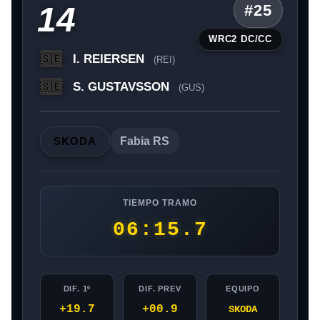
14
#25
WRC2 DC/CC
I. REIERSEN
🇸🇪
(REI)
S. GUSTAVSSON
🇸🇪
(GUS)
SKODA
Fabia RS
TIEMPO TRAMO
06:15.7
DIF. 1º
DIF. PREV
EQUIPO
+19.7
+00.9
SKODA