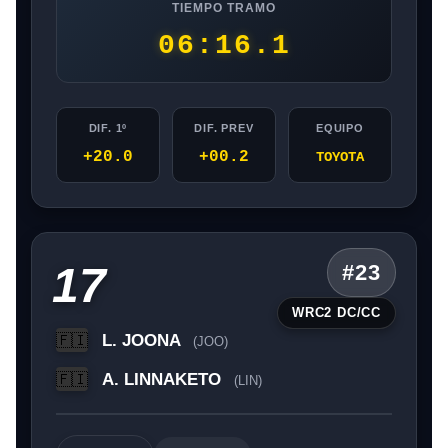
TIEMPO TRAMO
06:16.1
DIF. 1º
DIF. PREV
EQUIPO
+20.0
+00.2
TOYOTA
17
#23
WRC2 DC/CC
L. JOONA
🇫🇮
(JOO)
A. LINNAKETO
🇫🇮
(LIN)