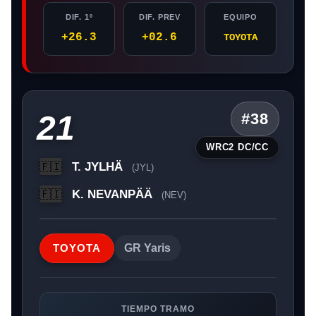
DIF. 1º
DIF. PREV
EQUIPO
+26.3
+02.6
TOYOTA
21
#38
WRC2 DC/CC
T. JYLHÄ
🇫🇮
(JYL)
K. NEVANPÄÄ
🇫🇮
(NEV)
TOYOTA
GR Yaris
TIEMPO TRAMO