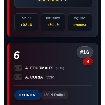
DIF. 1º
DIF. PREV
EQUIPO
+02.6
+01.0
HYUNDAI
6
#16
M
A. FOURMAUX
🇫🇷
(FOU)
A. CORIA
🇫🇷
(COR)
HYUNDAI
i20 N Rally1