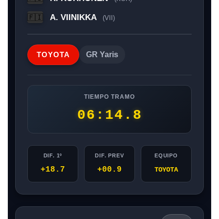
A. VIINIKKA
🇫🇮
(VII)
TOYOTA
GR Yaris
TIEMPO TRAMO
06:14.8
DIF. 1º
DIF. PREV
EQUIPO
+18.7
+00.9
TOYOTA