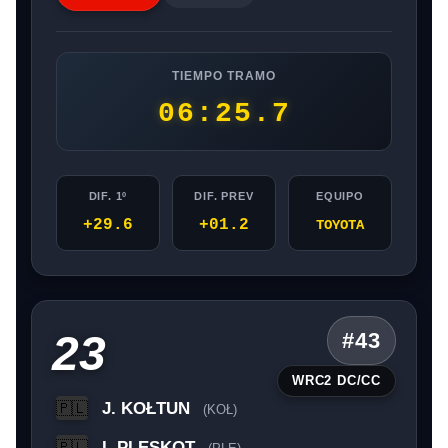
TIEMPO TRAMO
06:25.7
DIF. 1º
DIF. PREV
EQUIPO
+29.6
+01.2
TOYOTA
23
#43
WRC2 DC/CC
J. KOŁTUN
🇵🇱
(KOŁ)
I. PLESKOT
🇵🇱