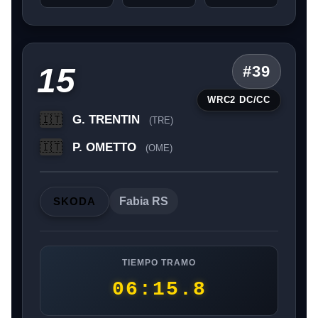
15
#39
WRC2 DC/CC
G. TRENTIN
🇮🇹
(TRE)
P. OMETTO
🇮🇹
(OME)
SKODA
Fabia RS
TIEMPO TRAMO
06:15.8