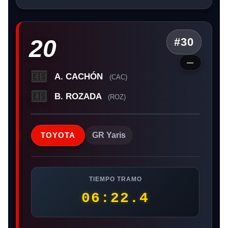
20
#30
—
A. CACHÓN
🇪🇸
(CAC)
B. ROZADA
🇪🇸
(ROZ)
TOYOTA
GR Yaris
TIEMPO TRAMO
06:22.4