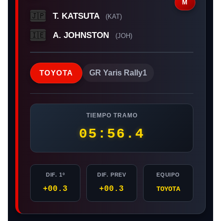
M
T. KATSUTA
🇯🇵
(KAT)
A. JOHNSTON
🇮🇪
(JOH)
TOYOTA
GR Yaris Rally1
TIEMPO TRAMO
05:56.4
DIF. 1º
DIF. PREV
EQUIPO
+00.3
+00.3
TOYOTA