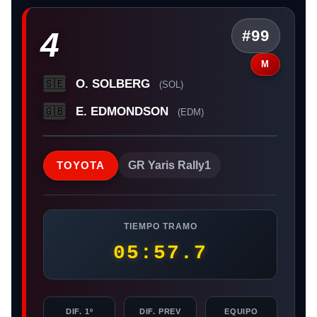
4
#99
M
O. SOLBERG
🇸🇪
(SOL)
E. EDMONDSON
🇬🇧
(EDM)
TOYOTA
GR Yaris Rally1
TIEMPO TRAMO
05:57.7
DIF. 1º
DIF. PREV
EQUIPO