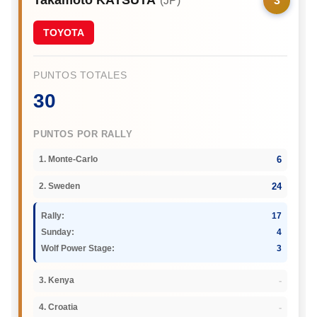
(JP)
3
TOYOTA
PUNTOS TOTALES
30
PUNTOS POR RALLY
6
1. Monte-Carlo
24
2. Sweden
Rally:
17
Sunday:
4
Wolf Power Stage:
3
-
3. Kenya
-
4. Croatia