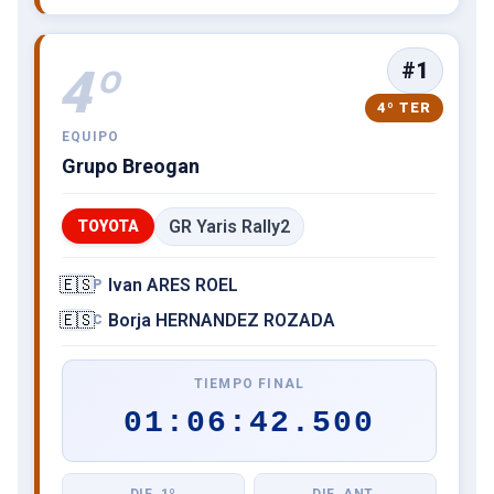
#1
4º
4º TER
EQUIPO
Grupo Breogan
GR Yaris Rally2
TOYOTA
🇪🇸
Ivan ARES ROEL
P
🇪🇸
Borja HERNANDEZ ROZADA
C
TIEMPO FINAL
01:06:42.500
DIF. 1º
DIF. ANT.