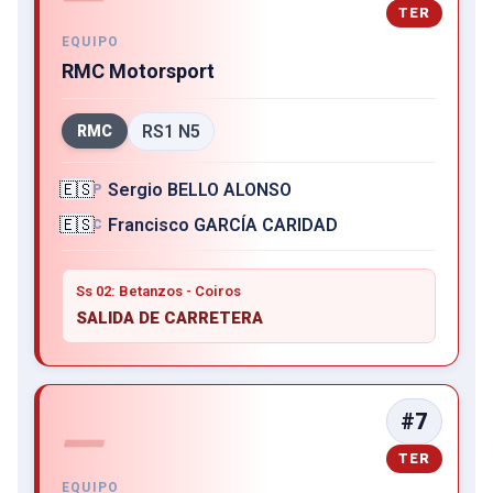
TER
EQUIPO
RMC Motorsport
RS1 N5
RMC
🇪🇸
Sergio BELLO ALONSO
P
🇪🇸
Francisco GARCÍA CARIDAD
C
Ss 02: Betanzos - Coiros
SALIDA DE CARRETERA
#7
—
TER
EQUIPO