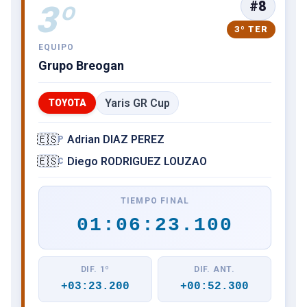
#8
3º
3º TER
EQUIPO
Grupo Breogan
Yaris GR Cup
TOYOTA
🇪🇸
Adrian DIAZ PEREZ
P
🇪🇸
Diego RODRIGUEZ LOUZAO
C
TIEMPO FINAL
01:06:23.100
DIF. 1º
DIF. ANT.
+03:23.200
+00:52.300