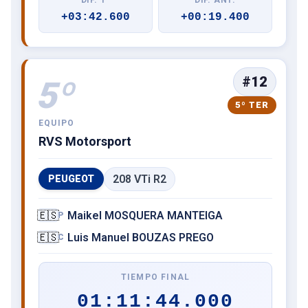
+03:42.600
+00:19.400
#12
5º
5º TER
EQUIPO
RVS Motorsport
208 VTi R2
PEUGEOT
🇪🇸
Maikel MOSQUERA MANTEIGA
P
🇪🇸
Luis Manuel BOUZAS PREGO
C
TIEMPO FINAL
01:11:44.000