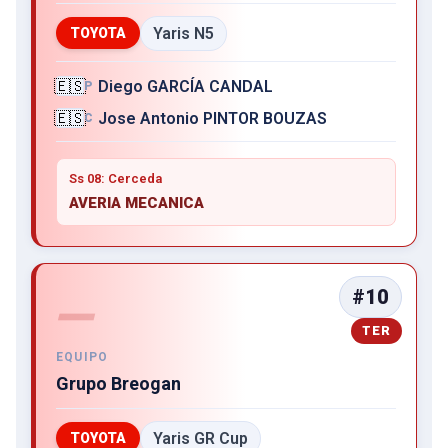
Yaris N5
TOYOTA
🇪🇸
Diego GARCÍA CANDAL
P
🇪🇸
Jose Antonio PINTOR BOUZAS
C
Ss 08: Cerceda
AVERIA MECANICA
#10
—
TER
EQUIPO
Grupo Breogan
Yaris GR Cup
TOYOTA