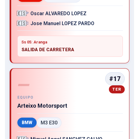
🇪🇸
Oscar ALVAREDO LOPEZ
P
🇪🇸
Jose Manuel LOPEZ PARDO
C
Ss 05: Aranga
SALIDA DE CARRETERA
#17
—
TER
EQUIPO
Arteixo Motorsport
M3 E30
BMW
P