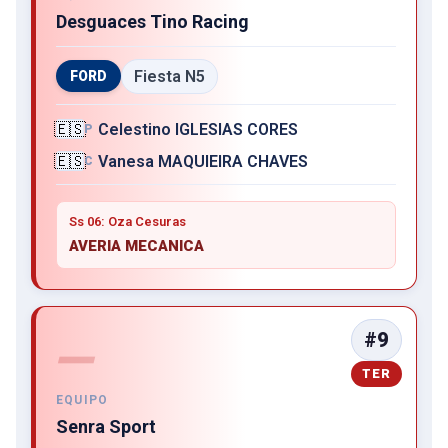
Desguaces Tino Racing
Fiesta N5
FORD
🇪🇸
Celestino IGLESIAS CORES
P
🇪🇸
Vanesa MAQUIEIRA CHAVES
C
Ss 06: Oza Cesuras
AVERIA MECANICA
#9
—
TER
EQUIPO
Senra Sport