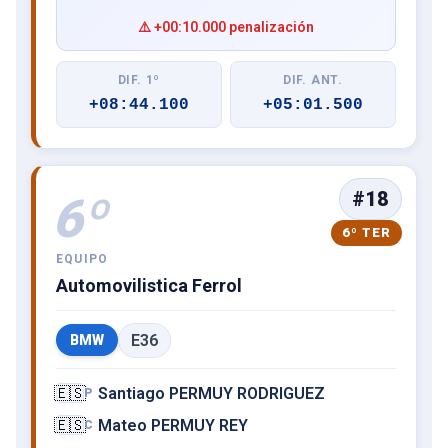
⚠️ +00:10.000 penalización
DIF. 1º
DIF. ANT.
+08:44.100
+05:01.500
#18
6º
6º TER
EQUIPO
Automovilistica Ferrol
E36
BMW
🇪🇸
Santiago PERMUY RODRIGUEZ
P
🇪🇸
Mateo PERMUY REY
C