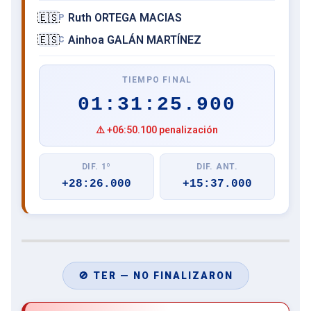
🇪🇸
Ruth ORTEGA MACIAS
P
🇪🇸
Ainhoa GALÁN MARTÍNEZ
C
TIEMPO FINAL
01:31:25.900
⚠️ +06:50.100 penalización
DIF. 1º
DIF. ANT.
+28:26.000
+15:37.000
🚫 TER — NO FINALIZARON