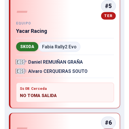
#5
—
TER
EQUIPO
Yacar Racing
Fabia Rally2 Evo
SKODA
🇪🇸
Daniel REMUIÑAN GRAÑA
P
🇪🇸
Alvaro CERQUEIRAS SOUTO
C
Ss 08: Cerceda
NO TOMA SALIDA
#6
—