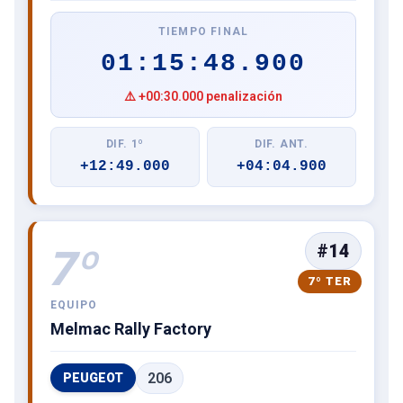
TIEMPO FINAL
01:15:48.900
⚠️ +00:30.000 penalización
DIF. 1º
DIF. ANT.
+12:49.000
+04:04.900
#14
7º
7º TER
EQUIPO
Melmac Rally Factory
206
PEUGEOT