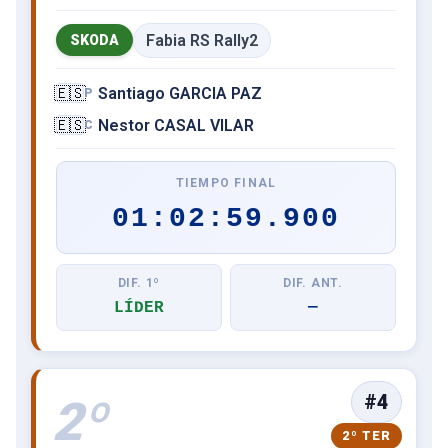
Fabia RS Rally2
SKODA
🇪🇸
Santiago GARCIA PAZ
P
🇪🇸
Nestor CASAL VILAR
C
TIEMPO FINAL
01:02:59.900
DIF. 1º
DIF. ANT.
LÍDER
—
#4
2º
2º TER