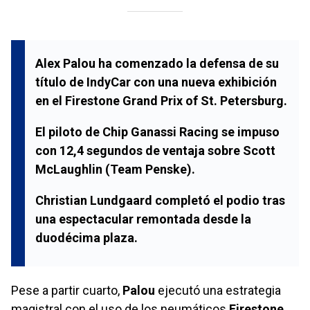
Alex Palou
ha comenzado la defensa de su
título de
IndyCar
con una nueva exhibición
en el
Firestone Grand Prix of St. Petersburg
.
El piloto de
Chip Ganassi Racing
se impuso
con 12,4 segundos de ventaja sobre
Scott
McLaughlin
(
Team Penske
).
Christian Lundgaard
completó el podio tras
una espectacular remontada desde la
duodécima plaza.
Pese a partir cuarto,
Palou
ejecutó una estrategia
magistral con el uso de los neumáticos
Firestone
.