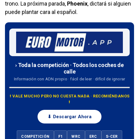
trono. La próxima parada,
Phoenix
, dictará si alguien
puede plantar cara al español.
› Toda la competición · Todos los coches de
calle
Información con ADN propio · fácil de leer · difícil de ignorar
⭡ VALE MUCHO PERO NO CUESTA NADA · RECOMIÉNDANOS
⭡
⬇ Descargar Ahora
COMPETICIÓN
F1
WRC
ERC
S-CER