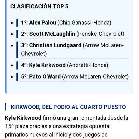
CLASIFICACIÓN TOP 5
1º
:
Alex Palou
(Chip Ganassi-Honda)
2º
:
Scott McLaughlin
(Penske-Chevrolet)
3º
:
Christian Lundgaard
(Arrow McLaren-
Chevrolet)
4º
:
Kyle Kirkwood
(Andretti-Honda)
5º
:
Pato O'Ward
(Arrow McLaren-Chevrolet)
KIRKWOOD, DEL PODIO AL CUARTO PUESTO
Kyle Kirkwood
firmó una gran remontada desde la
15ª plaza gracias a una estrategia opuesta:
primarios nuevos al inicio y dos juegos de