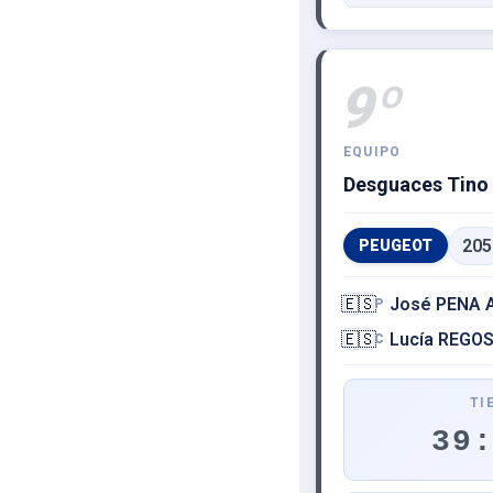
9º
EQUIPO
Desguaces Tino
205
PEUGEOT
🇪🇸
José PENA
P
🇪🇸
Lucía REGO
C
TI
39