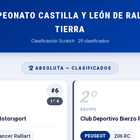
PEONATO CASTILLA Y LEÓN DE RAL
TIERRA
Clasificación Scratch · 29 clasificados
🏆 ABSOLUTA — CLASIFICADOS
#6
2º
1º 4
EQUIPO
Motorsport
Club Deportivo Bierzo 
ancer Ralliart
206 RC
PEUGEOT