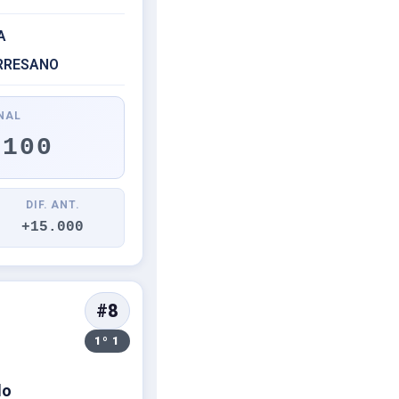
A
ORRESANO
NAL
.100
DIF. ANT.
+15.000
#8
1º 1
do