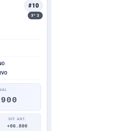
#10
3º 2
NO
RVO
NAL
.900
DIF. ANT.
+06.800