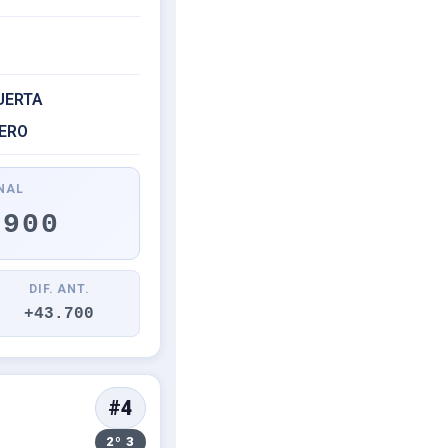
UERTA
UERO
NAL
.900
DIF. ANT.
+43.700
#4
2º 3