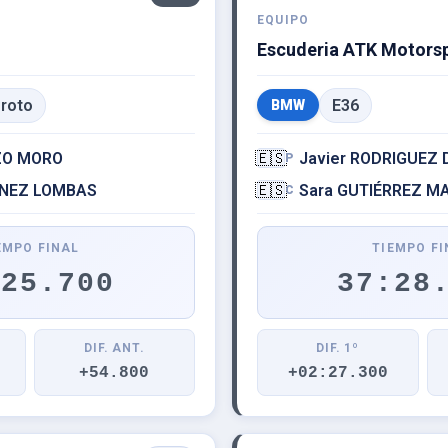
EQUIPO
Escuderia ATK Motors
roto
E36
BMW
ZO MORO
🇪🇸
Javier RODRIGUEZ
P
INEZ LOMBAS
🇪🇸
Sara GUTIÉRREZ M
C
EMPO FINAL
TIEMPO FI
:25.700
37:28
DIF. ANT.
DIF. 1º
+54.800
+02:27.300