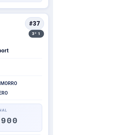
#37
3º 1
port
HAMORRO
RERO
NAL
.900