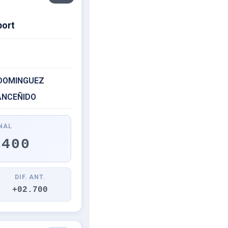
port
 DOMINGUEZ
ANCEÑIDO
NAL
.400
DIF. ANT.
+02.700