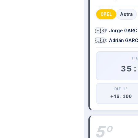
Astra
OPEL
🇪🇸
Jorge GARC
P
🇪🇸
Adrián GAR
C
TI
35
DIF. 1º
+46.100
5º