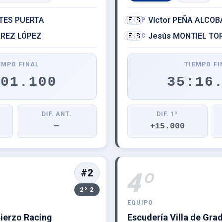
RTES PUERTA
🇪🇸
Víctor PEÑA ALCOB
P
AREZ LÓPEZ
🇪🇸
Jesús MONTIEL T
C
EMPO FINAL
TIEMPO FI
:01.100
35:16
DIF. ANT.
DIF. 1º
—
+15.000
#2
4º
2º 2
EQUIPO
Bierzo Racing
Escudería Villa de Gra