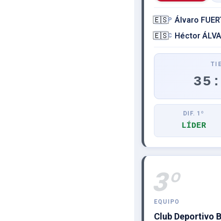
🇪🇸
Álvaro FUE
P
🇪🇸
Héctor ÁLV
C
TI
35
DIF. 1º
LÍDER
3º
EQUIPO
Club Deportivo 