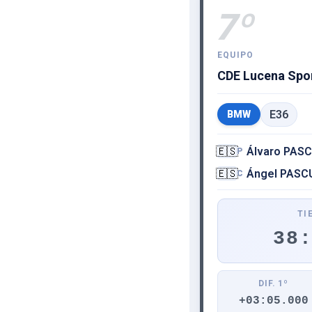
7º
EQUIPO
CDE Lucena Spo
E36
BMW
🇪🇸
Álvaro PAS
P
🇪🇸
Ángel PASC
C
TI
38
DIF. 1º
+03:05.000