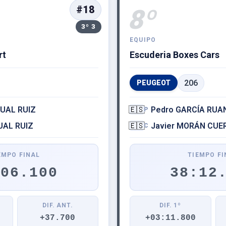
#18
8º
3º 3
EQUIPO
rt
Escuderia Boxes Cars
206
PEUGEOT
CUAL RUIZ
🇪🇸
Pedro GARCÍA RUA
P
UAL RUIZ
🇪🇸
Javier MORÁN CUE
C
EMPO FINAL
TIEMPO FI
:06.100
38:12
DIF. ANT.
DIF. 1º
+37.700
+03:11.800