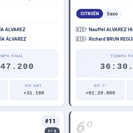
Saxo
CITROËN
ÍA ÁLVAREZ
🇪🇸
Nauffel ALVAREZ H
P
CÍA ÁLVAREZ
🇪🇸
Richard BRUN REG
C
EMPO FINAL
TIEMPO FI
:47.200
36:30
DIF. ANT.
DIF. 1º
+31.100
+01:29.800
#11
6º
1º 3