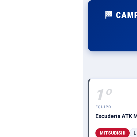
🏁 CAM
1º
EQUIPO
Escuderia ATK 
L
MITSUBISHI