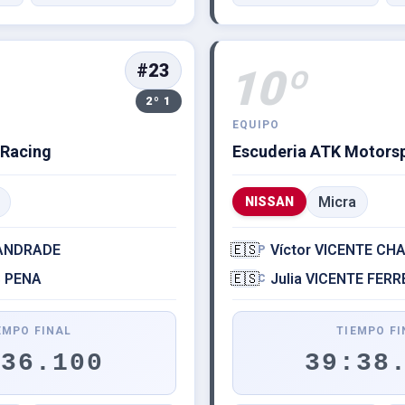
#23
10º
2º 1
EQUIPO
 Racing
Escuderia ATK Motors
Micra
NISSAN
 ANDRADE
🇪🇸
Víctor VICENTE C
P
S PENA
🇪🇸
Julia VICENTE FER
C
EMPO FINAL
TIEMPO FI
:36.100
39:38