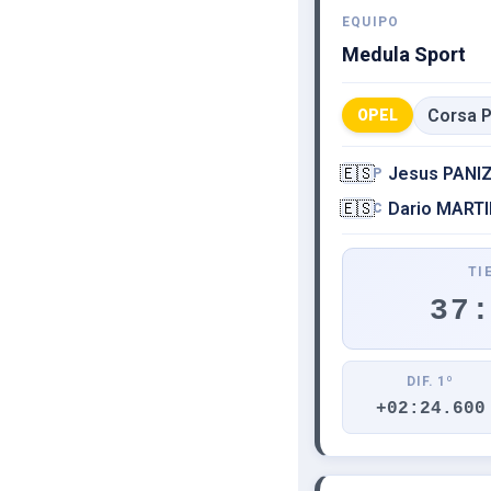
EQUIPO
Medula Sport
Corsa P
OPEL
🇪🇸
Jesus PANI
P
🇪🇸
Dario MART
C
TI
37
DIF. 1º
+02:24.600