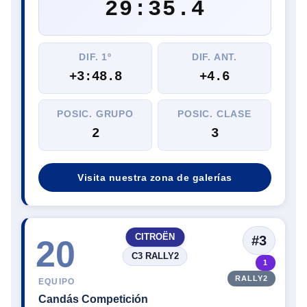
29:35.4
DIF. 1º
DIF. ANT.
+3:48.8
+4.6
POSIC. GRUPO
POSIC. CLASE
2
3
Visita nuestra zona de galerías
CITROËN
#3
20
C3 RALLY2
1
RALLY2
EQUIPO
Candás Competición