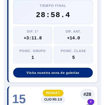
TIEMPO FINAL
28:58.4
DIF. 1º
DIF. ANT.
+3:11.8
+14.0
POSIC. GRUPO
POSIC. CLASE
1
5
Visita nuestra zona de galerías
RENAULT
#28
15
CLIO RS 2.0
9