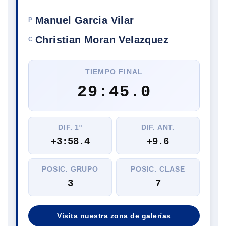
Manuel Garcia Vilar
P
Christian Moran Velazquez
C
TIEMPO FINAL
29:45.0
DIF. 1º
DIF. ANT.
+3:58.4
+9.6
POSIC. GRUPO
POSIC. CLASE
3
7
Visita nuestra zona de galerías