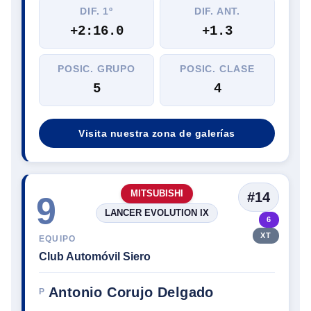
DIF. 1º
DIF. ANT.
+2:16.0
+1.3
POSIC. GRUPO
POSIC. CLASE
5
4
Visita nuestra zona de galerías
MITSUBISHI
#14
9
LANCER EVOLUTION IX
6
XT
EQUIPO
Club Automóvil Siero
Antonio Corujo Delgado
P