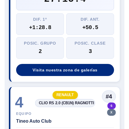
DIF. 1º
DIF. ANT.
+1:28.8
+50.5
POSIC. GRUPO
POSIC. CLASE
2
3
Visita nuestra zona de galerías
RENAULT
#4
4
CLIO RS 2.0 (CB1N) RAGNOTTI
6
X
EQUIPO
Tineo Auto Club