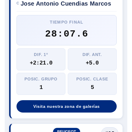
Jose Antonio Cuendias Marcos
C
TIEMPO FINAL
28:07.6
DIF. 1º
DIF. ANT.
+2:21.0
+5.0
POSIC. GRUPO
POSIC. CLASE
1
5
Visita nuestra zona de galerías
PEUGEOT