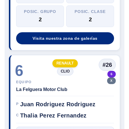
POSIC. GRUPO
POSIC. CLASE
2
2
Visita nuestra zona de galerías
RENAULT
#26
6
CLIO
6
X
EQUIPO
La Felguera Motor Club
Juan Rodriguez Rodriguez
P
Thalia Perez Fernandez
C