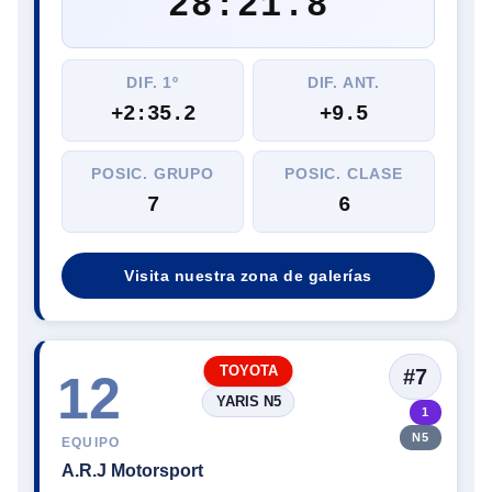
28:21.8
DIF. 1º
DIF. ANT.
+2:35.2
+9.5
POSIC. GRUPO
POSIC. CLASE
7
6
Visita nuestra zona de galerías
TOYOTA
#7
12
YARIS N5
1
N5
EQUIPO
A.R.J Motorsport