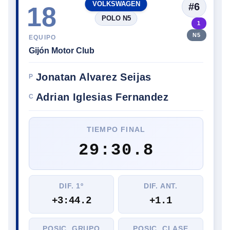
VOLKSWAGEN
#6
18
POLO N5
1
N5
EQUIPO
Gijón Motor Club
Jonatan Alvarez Seijas
P
Adrian Iglesias Fernandez
C
TIEMPO FINAL
29:30.8
DIF. 1º
DIF. ANT.
+3:44.2
+1.1
POSIC. GRUPO
POSIC. CLASE