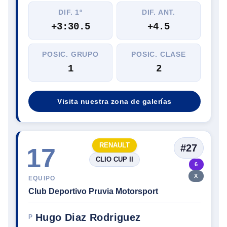
DIF. 1º
DIF. ANT.
+3:30.5
+4.5
POSIC. GRUPO
POSIC. CLASE
1
2
Visita nuestra zona de galerías
RENAULT
#27
17
CLIO CUP II
6
X
EQUIPO
Club Deportivo Pruvia Motorsport
Hugo Diaz Rodriguez
P