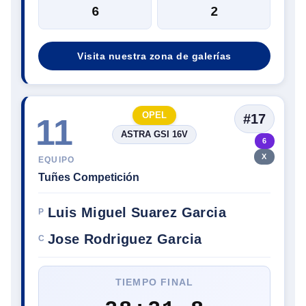
6
2
Visita nuestra zona de galerías
OPEL
#17
11
ASTRA GSI 16V
6
X
EQUIPO
Tuñes Competición
Luis Miguel Suarez Garcia
P
Jose Rodriguez Garcia
C
TIEMPO FINAL