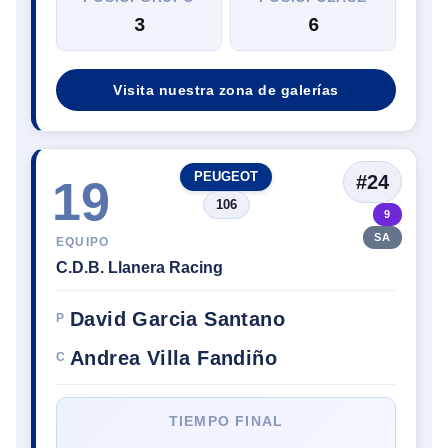
3
6
Visita nuestra zona de galerías
PEUGEOT
#24
19
106
9
SA
EQUIPO
C.D.B. Llanera Racing
David Garcia Santano
P
Andrea Villa Fandiño
C
TIEMPO FINAL