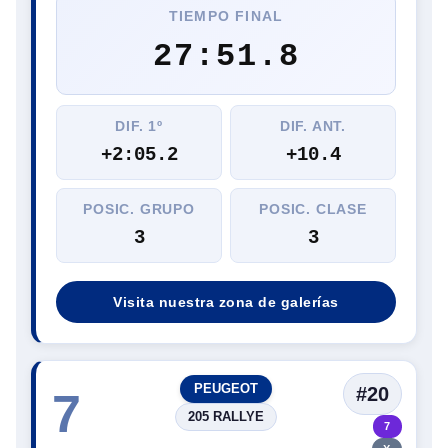
TIEMPO FINAL
27:51.8
DIF. 1º
DIF. ANT.
+2:05.2
+10.4
POSIC. GRUPO
POSIC. CLASE
3
3
Visita nuestra zona de galerías
PEUGEOT
#20
7
205 RALLYE
7