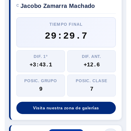
Jacobo Zamarra Machado
C
TIEMPO FINAL
29:29.7
DIF. 1º
DIF. ANT.
+3:43.1
+12.6
POSIC. GRUPO
POSIC. CLASE
9
7
Visita nuestra zona de galerías