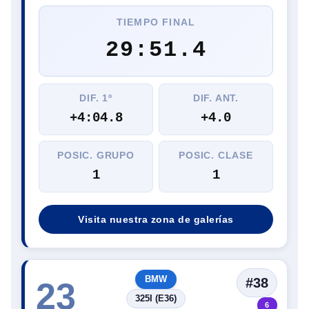
TIEMPO FINAL
29:51.4
DIF. 1º
DIF. ANT.
+4:04.8
+4.0
POSIC. GRUPO
POSIC. CLASE
1
1
Visita nuestra zona de galerías
BMW
#38
23
325I (E36)
6