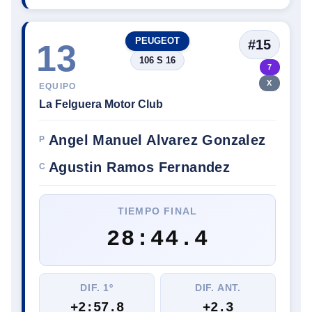
PEUGEOT
#15
13
106 S 16
7
X
EQUIPO
La Felguera Motor Club
Angel Manuel Alvarez Gonzalez
P
Agustin Ramos Fernandez
C
TIEMPO FINAL
28:44.4
DIF. 1º
DIF. ANT.
+2:57.8
+2.3