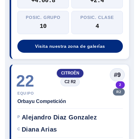
+4:00.8
+2.4
POSIC. GRUPO
POSIC. CLASE
10
4
Visita nuestra zona de galerías
CITROËN
#9
22
C2 R2
2
R2
EQUIPO
Orbayu Competición
Alejandro Diaz Gonzalez
P
Diana Arias
C