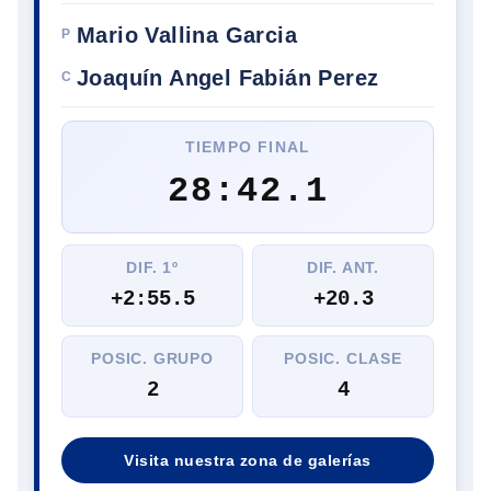
Mario Vallina Garcia
P
Joaquín Angel Fabián Perez
C
TIEMPO FINAL
28:42.1
DIF. 1º
DIF. ANT.
+2:55.5
+20.3
POSIC. GRUPO
POSIC. CLASE
2
4
Visita nuestra zona de galerías