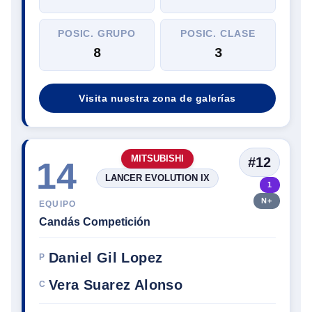
POSIC. GRUPO
POSIC. CLASE
8
3
Visita nuestra zona de galerías
MITSUBISHI
#12
14
LANCER EVOLUTION IX
1
N+
EQUIPO
Candás Competición
Daniel Gil Lopez
P
Vera Suarez Alonso
C