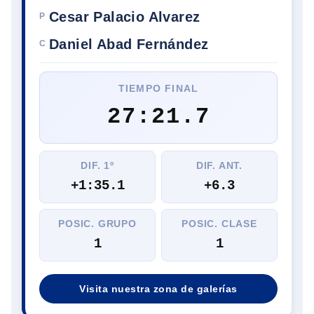
Cesar Palacio Alvarez
P
Daniel Abad Fernández
C
TIEMPO FINAL
27:21.7
DIF. 1º
DIF. ANT.
+1:35.1
+6.3
POSIC. GRUPO
POSIC. CLASE
1
1
Visita nuestra zona de galerías