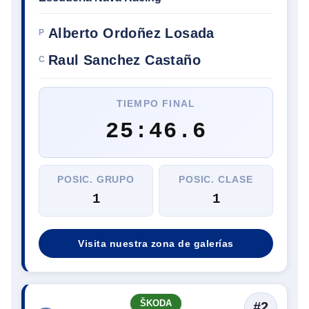
Alberto Ordoñez Losada
P
Raul Sanchez Castaño
C
TIEMPO FINAL
25:46.6
POSIC. GRUPO
POSIC. CLASE
1
1
Visita nuestra zona de galerías
ŠKODA
#2