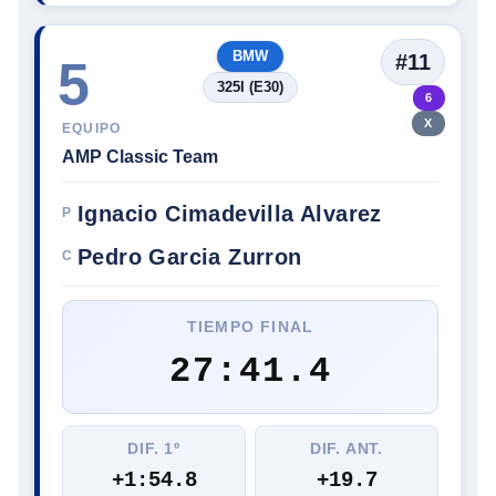
BMW
#11
5
325I (E30)
6
X
EQUIPO
AMP Classic Team
Ignacio Cimadevilla Alvarez
P
Pedro Garcia Zurron
C
TIEMPO FINAL
27:41.4
DIF. 1º
DIF. ANT.
+1:54.8
+19.7