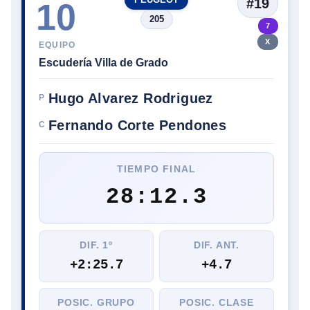
#19
10
205
7
X
EQUIPO
Escudería Villa de Grado
Hugo Alvarez Rodriguez
P
Fernando Corte Pendones
C
TIEMPO FINAL
28:12.3
DIF. 1º
DIF. ANT.
+2:25.7
+4.7
POSIC. GRUPO
POSIC. CLASE