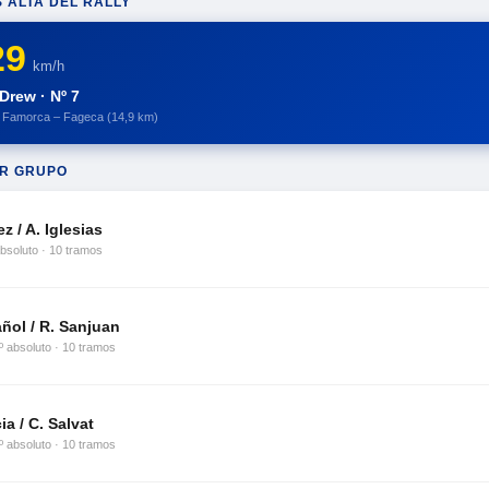
 ALTA DEL RALLY
29
km/h
 Drew · Nº 7
– Famorca – Fageca (14,9 km)
OR GRUPO
ez / A. Iglesias
absoluto · 10 tramos
ñol / R. Sanjuan
º absoluto · 10 tramos
ia / C. Salvat
º absoluto · 10 tramos