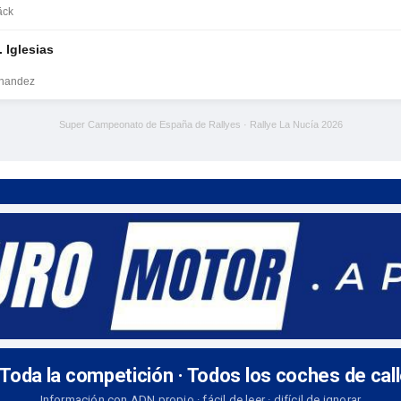
äck
. Iglesias
rnandez
Super Campeonato de España de Rallyes · Rallye La Nucía 2026
 Toda la competición · Todos los coches de cal
Información con ADN propio · fácil de leer · difícil de ignorar