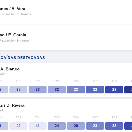
nes / A. Vera
º absoluto · 10 tramos
co / E. Garcia
º absoluto · 9 tramos
 CAÍDAS DESTACADAS
/ A. Blanco
ally4
2
TC3
TC4
TC5
TC6
TC7
TC8
5
35
33
32
23
32
28
s / D. Rivera
N3
2
TC3
TC4
TC5
TC6
TC7
TC8
9
42
41
24
29
23
23