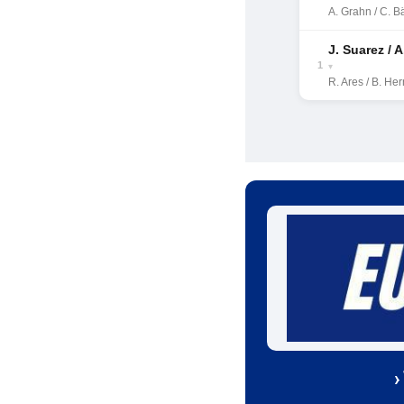
A. Grahn / C. B
J. Suarez / A
1
▾
R. Ares / B. He
›