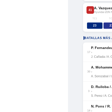
A. Vazquez
41
Hyundai i20N 
TC1
TC
23
2
BATALLAS MÁS 
P. Fernandez
17
▾
J. Cañada / A. O
A. Mohammed
30
▾
A. Sorozabal / 
D. Ruiloba / 
3
▾
S. Perez / A. C
N. Pons / R.
14
▾