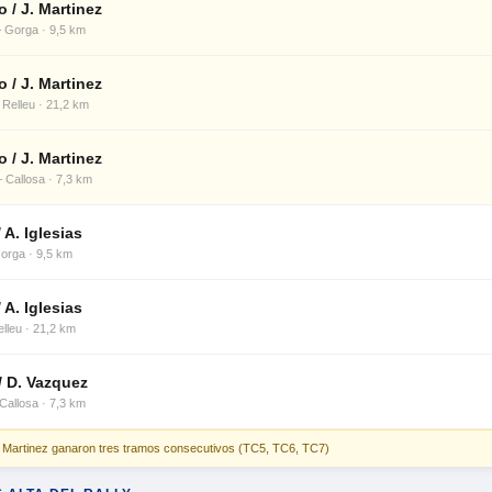
o / J. Martinez
 Gorga · 9,5 km
o / J. Martinez
 Relleu · 21,2 km
o / J. Martinez
 Callosa · 7,3 km
 A. Iglesias
orga · 9,5 km
 A. Iglesias
lleu · 21,2 km
/ D. Vazquez
Callosa · 7,3 km
/ Martinez ganaron tres tramos consecutivos (TC5, TC6, TC7)