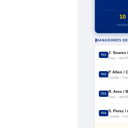
10
TRAMO
GANADORES DE
J. Suarez /
TC1
Pego – Vall d'
P. Allen /
TC2
Castells – Fa
R. Ares / 
TC3
Pego – Vall d'
S. Perez /
TC4
Castells – Fa