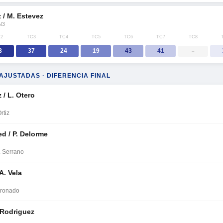
 / M. Estevez
N3
2
TC3
TC4
TC5
TC6
TC7
TC8
3
37
24
19
43
41
–
AJUSTADAS · DIFERENCIA FINAL
 / L. Otero
rtiz
 / P. Delorme
I. Serrano
A. Vela
oronado
 Rodriguez