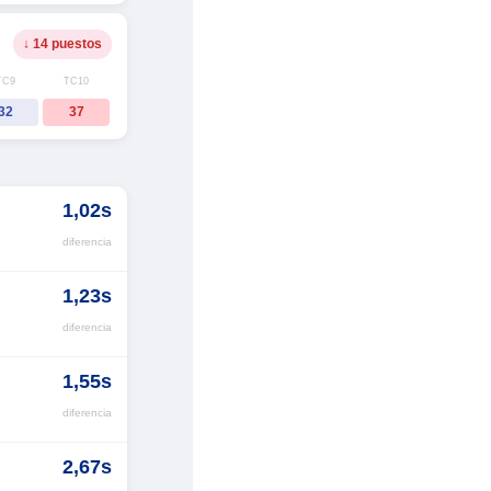
↓ 14 puestos
TC9
TC10
32
37
1,02s
diferencia
1,23s
diferencia
1,55s
diferencia
2,67s