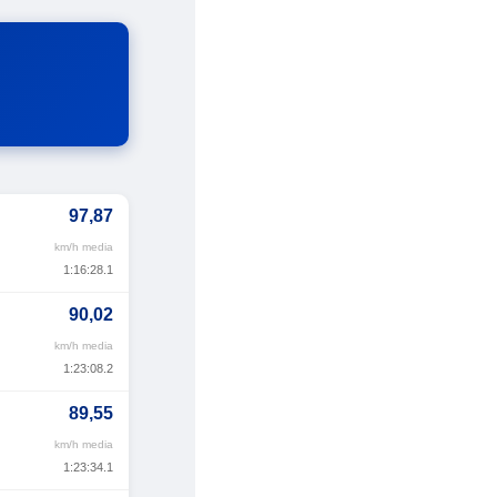
97,87
km/h media
1:16:28.1
90,02
km/h media
1:23:08.2
89,55
km/h media
1:23:34.1