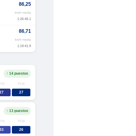
86,25
km/h media
1:26:46.1
86,71
km/h media
1:19:41.9
↑ 14 puestos
TC9
TC10
27
27
↑ 13 puestos
TC9
TC10
33
26