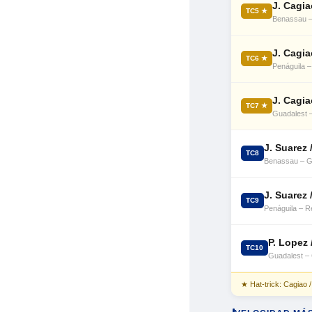
J. Cagia
TC5 ★
Benassau –
J. Cagia
TC6 ★
Penáguila –
J. Cagia
TC7 ★
Guadalest –
J. Suarez /
TC8
Benassau – G
J. Suarez /
TC9
Penáguila – Re
P. Lopez 
TC10
Guadalest – 
★ Hat-trick: Cagiao 