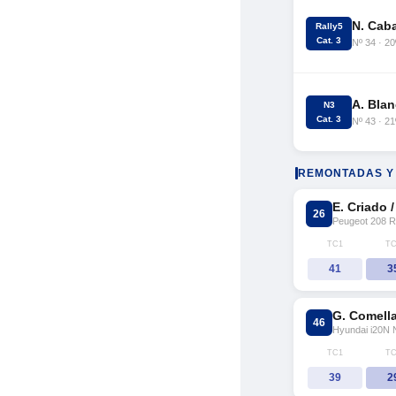
N. Caba
Rally5
Cat. 3
Nº 34 · 20
A. Blan
N3
Cat. 3
Nº 43 · 21
REMONTADAS Y
E. Criado 
26
Peugeot 208 R
TC1
TC
41
3
G. Comella
46
Hyundai i20N 
TC1
TC
39
2