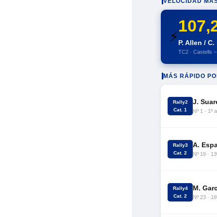
VELOCIDAD MÁS
107,
⚡
P. Allen / C.
TC2 · Castells 
MÁS RÁPIDO P
J. Suar
Rally2
Cat. 1
Nº 1 · 1º 
A. Espa
Rally3
Cat. 2
Nº 19 · 13
M. Garc
Rally4
Cat. 2
Nº 23 · 16