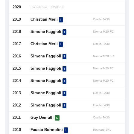
2020
Sin celebrar · COVID-19
2019
Christian Merli
Osella FA30
I
2018
Simone Faggioli
Norma M20 FC
I
2017
Christian Merli
Osella FA30
I
2016
Simone Faggioli
Norma M20 FC
I
2015
Simone Faggioli
Norma M20 FC
I
2014
Simone Faggioli
Norma M20 FC
I
2013
Simone Faggioli
Osella FA30
I
2012
Simone Faggioli
Osella FA30
I
2011
Guy Demuth
Osella FA30
L
2010
Fausto Bormolini
Reynard 2KL
I