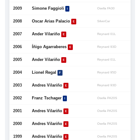
2009
Simone Faggioli
Osella FA30
I
2008
Oscar Arias Palacio
SilverCar
E
2007
Ander Vilariño
Reynard 01L
E
2006
Íñigo Agarraberes
Reynard 93D
E
2005
Ander Vilariño
Reynard 01L
E
2004
Lionel Regal
Reynard 95D
F
2003
Andres Vilariño
Reynard 93D
E
2002
Franz Tschager
Osella PA20S
I
2001
Andres Vilariño
Osella PA20S
E
2000
Andres Vilariño
Osella PA20S
E
1999
Andres Vilariño
Osella PA20S
E