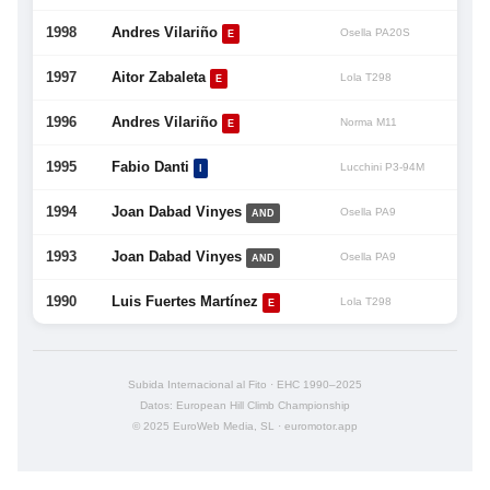
1998
Andres Vilariño
Osella PA20S
E
1997
Aitor Zabaleta
Lola T298
E
1996
Andres Vilariño
Norma M11
E
1995
Fabio Danti
Lucchini P3-94M
I
1994
Joan Dabad Vinyes
Osella PA9
AND
1993
Joan Dabad Vinyes
Osella PA9
AND
1990
Luis Fuertes Martínez
Lola T298
E
Subida Internacional al Fito · EHC 1990–2025
Datos: European Hill Climb Championship
© 2025 EuroWeb Media, SL · euromotor.app