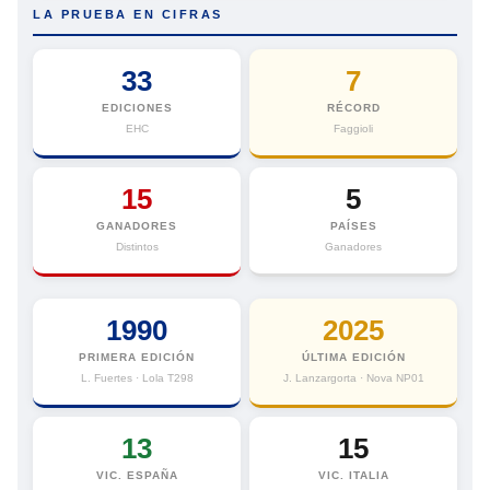
LA PRUEBA EN CIFRAS
33
7
EDICIONES
RÉCORD
EHC
Faggioli
15
5
GANADORES
PAÍSES
Distintos
Ganadores
1990
2025
PRIMERA EDICIÓN
ÚLTIMA EDICIÓN
L. Fuertes · Lola T298
J. Lanzargorta · Nova NP01
13
15
VIC. ESPAÑA
VIC. ITALIA