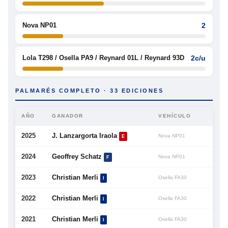
Nova NP01
2
Lola T298 / Osella PA9 / Reynard 01L / Reynard 93D
2c/u
PALMARÉS COMPLETO · 33 EDICIONES
AÑO
GANADOR
VEHÍCULO
2025
J. Lanzargorta Iraola
Nova NP01
E
2024
Geoffrey Schatz
Nova NP01
F
2023
Christian Merli
Osella FA30
I
2022
Christian Merli
Osella FA30
I
2021
Christian Merli
Osella FA30
I