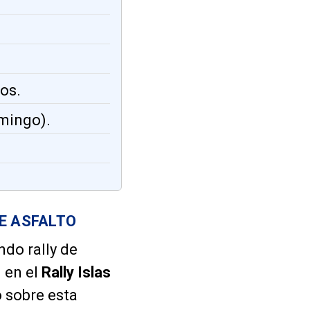
os.
omingo).
E ASFALTO
do rally de
n en el
Rally Islas
o sobre esta