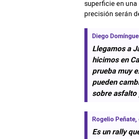
superficie en una
precisión serán d
Diego Domíngue
Llegamos a J
hicimos en Can
prueba muy ex
pueden cambi
sobre asfalto
Rogelio Peñate
,
Es un rally q