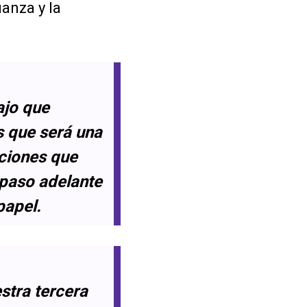
anza y la
ajo que
s que será una
ciones que
paso adelante
papel.
stra tercera