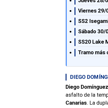
Jueves 28/
Viernes 29/
SS2 Isegami
Sábado 30/
SS20 Lake 
Tramo más 
DIEGO DOMÍNG
Diego Domíngue
asfalto de la tem
Canarias
. La dup