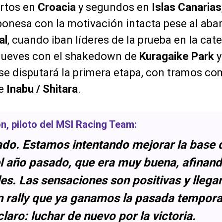
artos en
Croacia
y segundos en
Islas Canarias
japonesa con la motivación intacta pese al ab
al
, cuando iban líderes de la prueba en la cat
l jueves con el shakedown de
Kuragaike Park
y
s se disputará la primera etapa, con tramos c
e
Inabu / Shitara
.
ón
, piloto del
MSI Racing Team
:
do. Estamos intentando mejorar la base 
l año pasado, que era muy buena, afinan
les. Las sensaciones son positivas y lleg
n rally que ya ganamos la pasada tempora
claro: luchar de nuevo por la victoria.