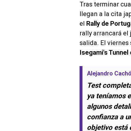
Tras terminar cu
llegan a la cita 
el
Rally de Portug
rally arrancará e
salida. El vierne
Isegami's Tunnel
Alejandro Cach
Test completa
ya teníamos e
algunos detal
confianza a u
objetivo está 