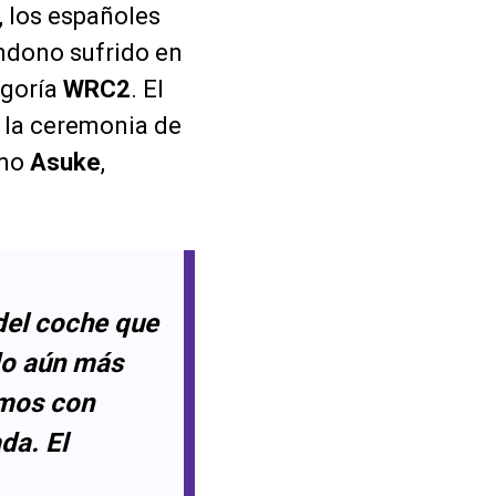
, los españoles
andono sufrido en
egoría
WRC2
. El
 la ceremonia de
omo
Asuke
,
del coche que
do aún más
amos con
da. El