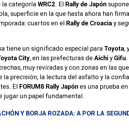
e la categoría
WRC2
. El
Rally de Japón
supone 
pla, superficie en la que hasta ahora han fir
emporada: cuartos en el
Rally de Croacia
y seg
a tiene un significado especial para
Toyota
, 
Toyota City
, en las prefecturas de
Aichi
y
Gifu
.
rechas, muy reviradas y con zonas en las que
 la precisión, la lectura del asfalto y la conf
tes. El
FORUM8 Rally Japón
es una prueba en 
e jugar un papel fundamental.
CHÓN Y BORJA ROZADA: A POR LA SEGUND