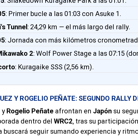
05
: Shakedown Kuragaike Park a las 01:01.
05
: Primer bucle a las 01:03 con Asuke 1.
's Tunnel
: 24,29 km — el más largo del rally.
05
: Jornada con más kilómetros cronometrad
Mikawako 2
: Wolf Power Stage a las 07:15 (d
corto
: Kuragaike SSS (2,56 km).
UEZ Y ROGELIO PEÑATE: SEGUNDO RALLY D
z
y
Rogelio Peñate
afrontan en
Japón
su segun
porada dentro del
WRC2
, tras su participació
la buscará seguir sumando experiencia y ritm