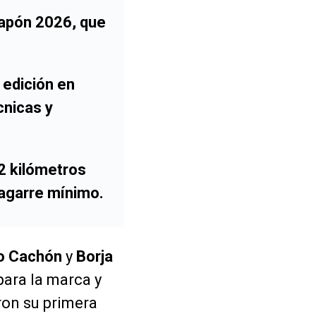
Japón 2026, que
 edición en
cnicas y
2 kilómetros
 agarre mínimo.
o Cachón
y
Borja
 para la marca y
ron su primera