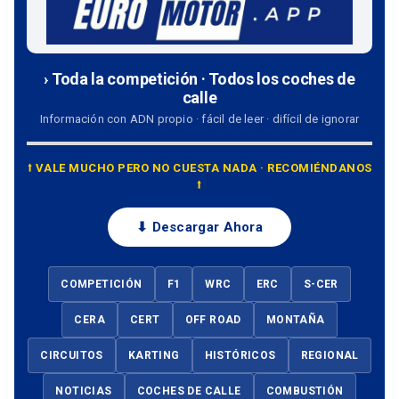
› Toda la competición · Todos los coches de
calle
Información con ADN propio · fácil de leer · difícil de ignorar
⭡ VALE MUCHO PERO NO CUESTA NADA · RECOMIÉNDANOS
⭡
⬇ Descargar Ahora
COMPETICIÓN
F1
WRC
ERC
S-CER
CERA
CERT
OFF ROAD
MONTAÑA
CIRCUITOS
KARTING
HISTÓRICOS
REGIONAL
NOTICIAS
COCHES DE CALLE
COMBUSTIÓN