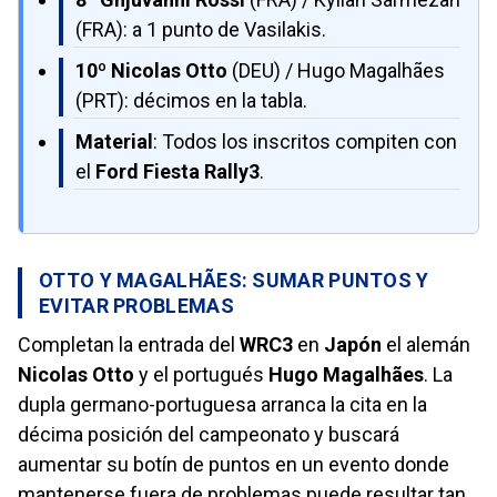
(FRA): a 1 punto de Vasilakis.
10º Nicolas Otto
(DEU) / Hugo Magalhães
(PRT): décimos en la tabla.
Material
: Todos los inscritos compiten con
el
Ford Fiesta Rally3
.
OTTO Y MAGALHÃES: SUMAR PUNTOS Y
EVITAR PROBLEMAS
Completan la entrada del
WRC3
en
Japón
el alemán
Nicolas Otto
y el portugués
Hugo Magalhães
. La
dupla germano-portuguesa arranca la cita en la
décima posición del campeonato y buscará
aumentar su botín de puntos en un evento donde
mantenerse fuera de problemas puede resultar tan