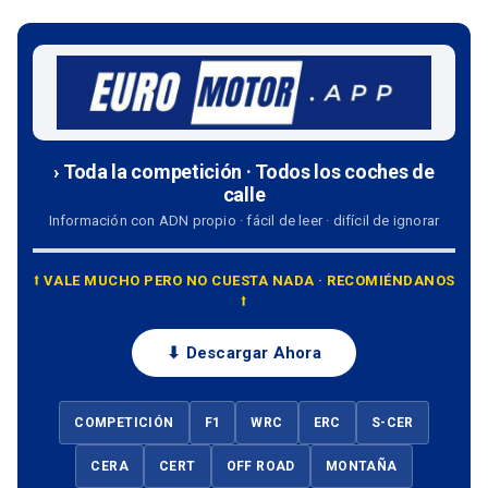
› Toda la competición · Todos los coches de
calle
Información con ADN propio · fácil de leer · difícil de ignorar
⭡ VALE MUCHO PERO NO CUESTA NADA · RECOMIÉNDANOS
⭡
⬇ Descargar Ahora
COMPETICIÓN
F1
WRC
ERC
S-CER
CERA
CERT
OFF ROAD
MONTAÑA