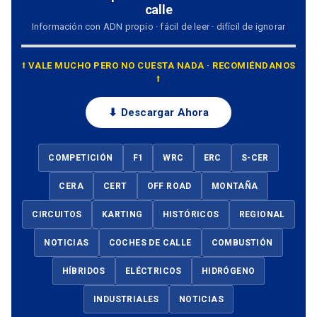
calle
Información con ADN propio · fácil de leer · difícil de ignorar
⭡ VALE MUCHO PERO NO CUESTA NADA · RECOMIÉNDANOS
⭡
⬇ Descargar Ahora
COMPETICIÓN
F1
WRC
ERC
S-CER
CERA
CERT
OFF ROAD
MONTAÑA
CIRCUITOS
KARTING
HISTÓRICOS
REGIONAL
NOTICIAS
COCHES DE CALLE
COMBUSTIÓN
HÍBRIDOS
ELÉCTRICOS
HIDRÓGENO
INDUSTRIALES
NOTICIAS