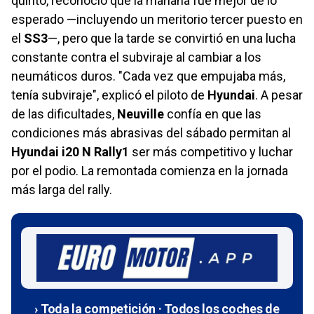
quinto, reconoció que la mañana fue mejor de lo
esperado —incluyendo un meritorio tercer puesto en
el
SS3
—, pero que la tarde se convirtió en una lucha
constante contra el subviraje al cambiar a los
neumáticos duros. "Cada vez que empujaba más,
tenía subviraje", explicó el piloto de
Hyundai
. A pesar
de las dificultades,
Neuville
confía en que las
condiciones más abrasivas del sábado permitan al
Hyundai i20 N Rally1
ser más competitivo y luchar
por el podio. La remontada comienza en la jornada
más larga del rally.
› Toda la competición · Todos los coches de