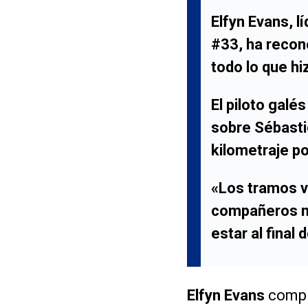
Elfyn Evans
, l
#33
, ha reco
todo lo que hi
El piloto galé
sobre
Sébasti
kilometraje po
«Los tramos v
compañeros no
estar al final 
Elfyn Evans
compl