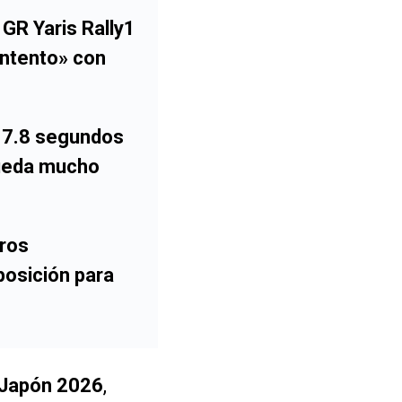
GR Yaris Rally1
ontento» con
17.8 segundos
queda mucho
tros
posición para
 Japón 2026
,