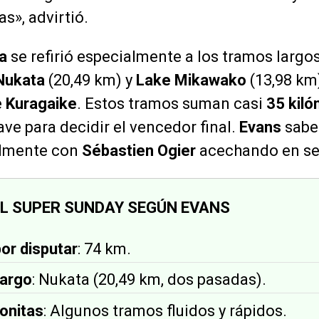
s», advirtió.
a
se refirió especialmente a los tramos largo
Nukata
(20,49 km) y
Lake Mikawako
(13,98 km
e
Kuragaike
. Estos tramos suman casi
35 kil
ave para decidir el vencedor final.
Evans
sabe
ialmente con
Sébastien Ogier
acechando en se
EL SUPER SUNDAY SEGÚN EVANS
or disputar
: 74 km.
argo
: Nukata (20,49 km, dos pasadas).
onitas
: Algunos tramos fluidos y rápidos.