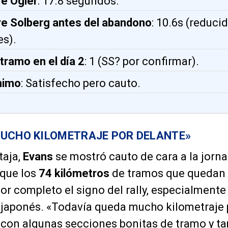
re Ogier
: 17.8 segundos.
re Solberg antes del abandono
: 10.6s (reduci
es).
 tramo en el día 2
: 1 (SS? por confirmar).
nimo
: Satisfecho pero cauto.
UCHO KILOMETRAJE POR DELANTE»
taja,
Evans
se mostró cauto de cara a la jornad
 que los
74 kilómetros
de tramos que quedan 
r completo el signo del rally, especialmente
 japonés. «Todavía queda mucho kilometraje p
 con algunas secciones bonitas de tramo y t