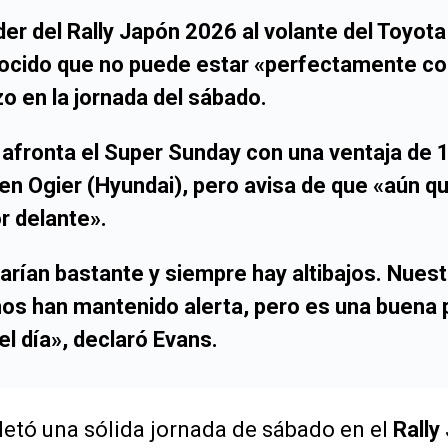
íder del
Rally Japón 2026
al volante del
Toyota 
nocido que no puede estar «perfectamente c
zo en la jornada del sábado.
s afronta el
Super Sunday
con una ventaja de
en Ogier (Hyundai)
, pero avisa de que «aún 
r delante».
arían bastante y siempre hay altibajos. Nues
s han mantenido alerta, pero es una buena 
del día», declaró
Evans
.
etó una sólida jornada de sábado en el
Rally