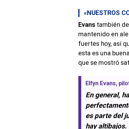
«NUESTROS C
Evans
también des
mantenido en ale
fuertes hoy, así 
esta es una buena 
que se mostró sat
Elfyn Evans
, pil
En general, h
perfectamente
es parte del j
hay altibajos