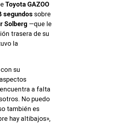
de
Toyota GAZOO
8 segundos
sobre
er Solberg
—que le
ión trasera de su
uvo la
 con su
 aspectos
 encuentra a falta
nosotros. No puedo
so también es
re hay altibajos»,