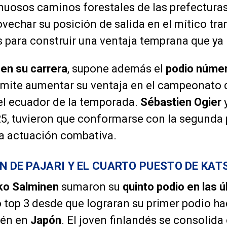
inuosos caminos forestales de las prefectura
ovechar su posición de salida en el mítico tr
s para construir una ventaja temprana que ya 
 en su carrera
, supone además el
podio númer
rmite aumentar su ventaja en el campeonato d
el ecuador de la temporada.
Sébastien Ogier
5, tuvieron que conformarse con la segunda 
a actuación combativa.
EN DE PAJARI Y EL CUARTO PUESTO DE KAT
ko Salminen
sumaron su
quinto podio en las ú
o top 3 desde que lograran su primer podio 
ién en
Japón
. El joven finlandés se consolid