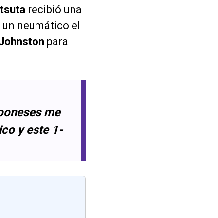
tsuta
recibió una
n un neumático el
 Johnston
para
japoneses me
ico y este 1-