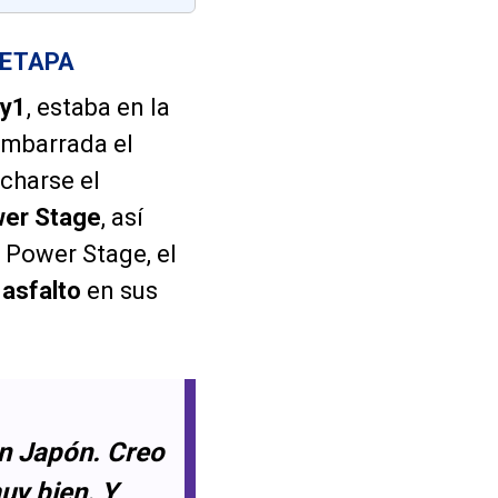
 ETAPA
ly1
, estaba en la
 embarrada el
charse el
er Stage
, así
a Power Stage, el
 asfalto
en sus
en Japón. Creo
uy bien. Y