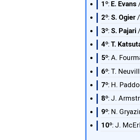
1º
:
E. Evans
/
2º
:
S. Ogier
/
3º
:
S. Pajari
/
4º
:
T. Katsut
5º
: A. Fourm
6º
: T. Neuvi
7º
: H. Paddo
8º
: J. Armst
9º
: N. Gryaz
10º
: J. McE