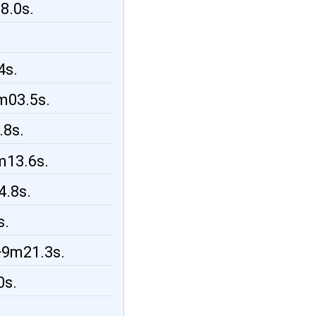
8.0s.
4s.
m03.5s.
.8s.
m13.6s.
4.8s.
s.
 +9m21.3s.
0s.