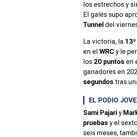
los estrechos y s
El galés supo apr
Tunnel
del vierne
La victoria, la
13ª
en el
WRC
y le pe
los
20 puntos
en 
ganadores en 202
segundos
tras un
EL PODIO JOV
Sami Pajari
y
Mar
pruebas
y el sext
seis meses, tamb