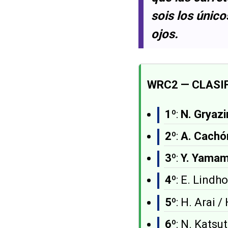
sois los únic
ojos.
WRC2 — CLASIF
1º
:
N. Gryazi
2º
:
A. Cachó
3º
:
Y. Yama
4º
: E. Lindh
5º
: H. Arai 
6º
: N. Katsu