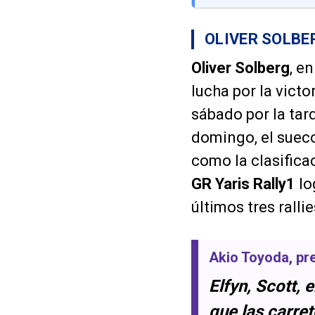
OLIVER SOLBER
Oliver Solberg
, e
lucha por la vict
sábado por la tar
domingo, el sue
como la clasifica
GR Yaris Rally1
lo
últimos tres ralli
Akio Toyoda
, p
Elfyn, Scott,
que las carre