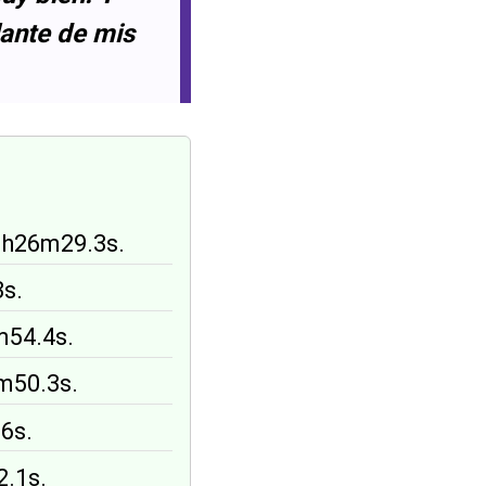
lante de mis
 3h26m29.3s.
3s.
m54.4s.
3m50.3s.
.6s.
2.1s.