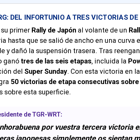
G: DEL INFORTUNIO A TRES VICTORIAS DE
n su primer
Rally de Japón
al volante de un
Ral
oria hasta que se salió de ancho en una curva
de y dañó la suspensión trasera. Tras reengan
co ganó
tres de las seis etapas
, incluida la
Pow
ción del
Super Sunday
. Con esta victoria en l
gra
50 victorias de etapa consecutivas sobre
es sobre esta superficie.
residente de
TGR-WRT
:
 enhorabuena por vuestra tercera victoria 
teras japonesas simplemente os sientan m