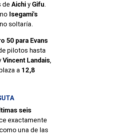
s de
Aichi
y
Gifu
.
amo
Isegami's
no soltaría.
o 50 para Evans
e pilotos hasta
y
Vincent Landais
,
plaza a
12,8
SUTA
ltimas seis
hace exactamente
a como una de las