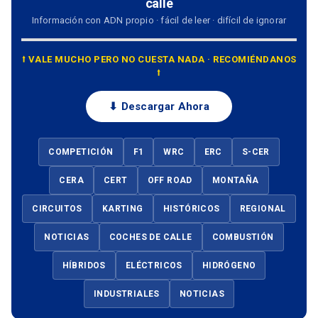
calle
Información con ADN propio · fácil de leer · difícil de ignorar
⭡ VALE MUCHO PERO NO CUESTA NADA · RECOMIÉNDANOS
⭡
⬇ Descargar Ahora
COMPETICIÓN
F1
WRC
ERC
S-CER
CERA
CERT
OFF ROAD
MONTAÑA
CIRCUITOS
KARTING
HISTÓRICOS
REGIONAL
NOTICIAS
COCHES DE CALLE
COMBUSTIÓN
HÍBRIDOS
ELÉCTRICOS
HIDRÓGENO
INDUSTRIALES
NOTICIAS