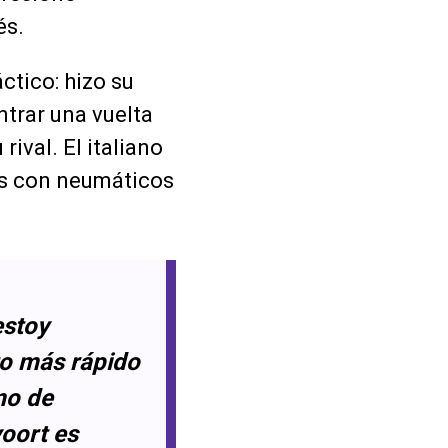
és.
ctico: hizo su
ntrar una vuelta
ival. El italiano
os con neumáticos
estoy
to más rápido
mo de
oort es