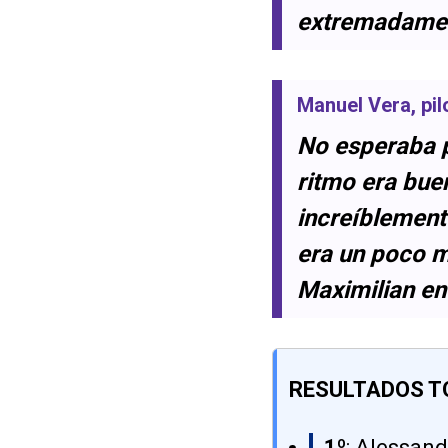
extremadamente
Manuel Vera
, pi
No esperaba p
ritmo era buen
increíblemente
era un poco m
Maximilian en 
RESULTADOS T
1º
: Alessand