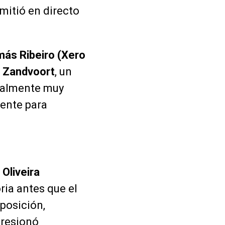
mitió en directo
ás Ribeiro (Xero
n
Zandvoort
, un
onalmente muy
lente para
 Oliveira
ria antes que el
posición,
resionó