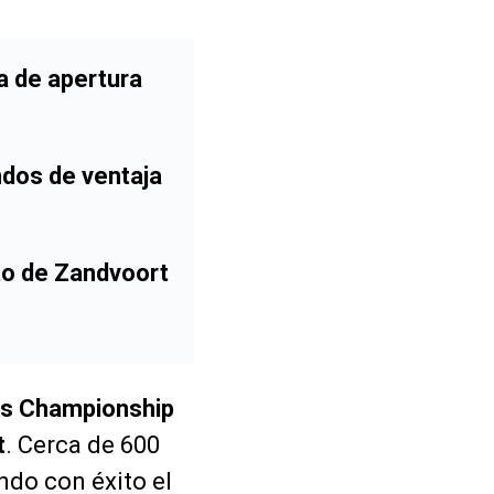
a de apertura
ndos de ventaja
to de Zandvoort
s Championship
t
. Cerca de 600
ndo con éxito el