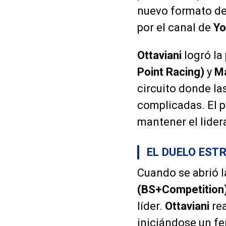
nuevo formato de
por el canal de
Yo
Ottaviani
logró la
Point Racing)
y
Ma
circuito donde l
complicadas. El p
mantener el lider
EL DUELO EST
Cuando se abrió 
(BS+Competition
líder.
Ottaviani
rea
iniciándose un fer