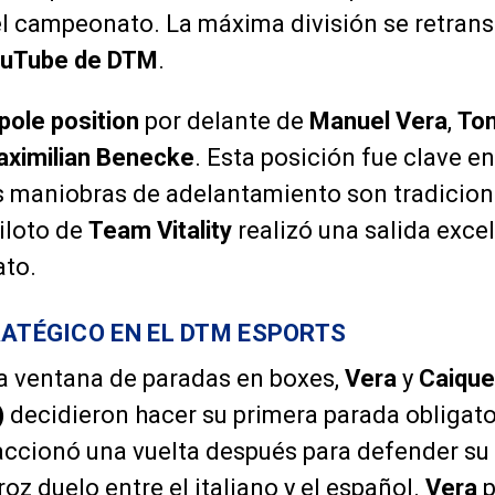
l campeonato. La máxima división se retrans
uTube de DTM
.
pole position
por delante de
Manuel Vera
,
Tom
ximilian Benecke
. Esta posición fue clave e
as maniobras de adelantamiento son tradici
iloto de
Team Vitality
realizó una salida exce
ato.
RATÉGICO EN EL DTM ESPORTS
la ventana de paradas en boxes,
Vera
y
Caique
)
decidieron hacer su primera parada obligato
ccionó una vuelta después para defender su 
oz duelo entre el italiano y el español.
Vera
p