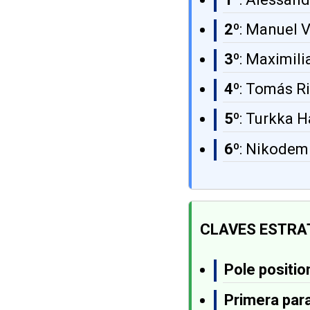
2º
: Manuel 
3º
: Maximil
4º
: Tomás Ri
5º
: Turkka 
6º
: Nikodem
CLAVES ESTRA
Pole positio
Primera par