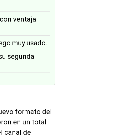
1 con ventaja
uego muy usado.
 su segunda
nuevo formato del
eron en un total
el canal de