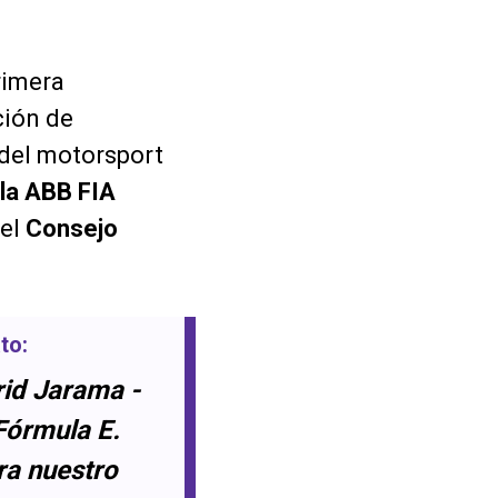
rimera
ción de
 del motorsport
la ABB FIA
 el
Consejo
to:
rid Jarama -
 Fórmula E.
ra nuestro