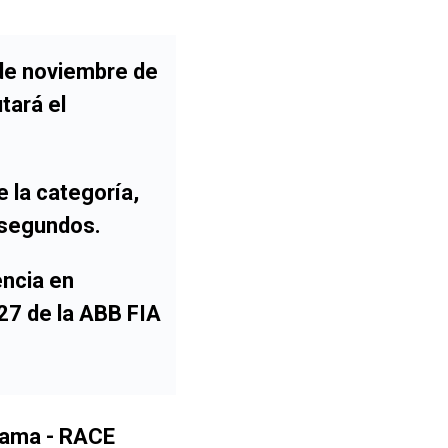
 de noviembre de
tará el
e la categoría,
 segundos
.
ncia en
27 de la ABB FIA
rama - RACE