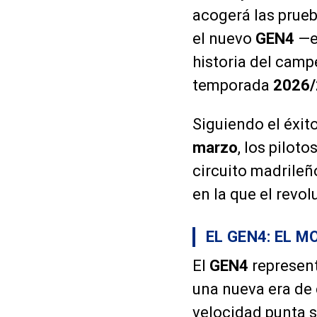
acogerá las prue
el nuevo
GEN4
—el
historia del camp
temporada
2026/
Siguiendo el éxit
marzo
, los pilot
circuito madrile
en la que el revo
EL GEN4: EL 
El
GEN4
represent
una nueva era de 
velocidad punta s