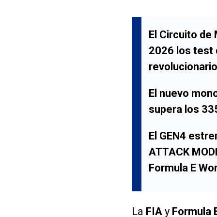
El
Circuito de
2026
los test
revolucionari
El nuevo monop
supera los
33
El
GEN4
estren
ATTACK MOD
Formula E Wo
La
FIA
y
Formula 