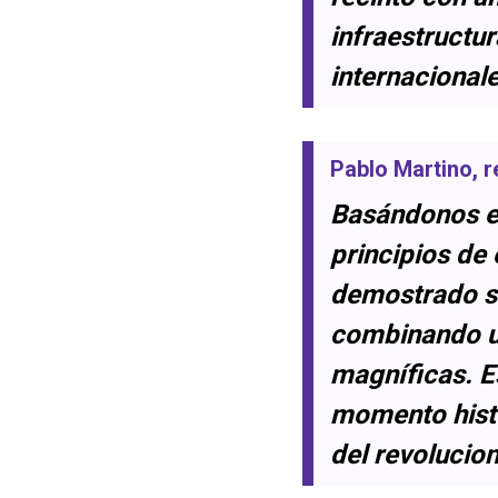
infraestructu
internacionale
Pablo Martino
, 
Basándonos en
principios de
demostrado se
combinando un
magníficas. E
momento histó
del revolucio