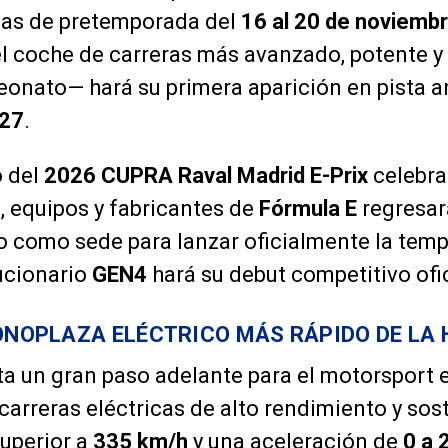
bas de pretemporada del
16 al 20 de noviemb
 coche de carreras más avanzado, potente y 
eonato— hará su primera aparición en pista a
27
.
o del
2026 CUPRA Raval Madrid E-Prix
celebra
os, equipos y fabricantes de
Fórmula E
regresar
ño como sede para lanzar oficialmente la te
lucionario
GEN4
hará su debut competitivo ofic
MONOPLAZA ELÉCTRICO MÁS RÁPIDO DE LA 
a un gran paso adelante para el motorsport e
carreras eléctricas de alto rendimiento y sos
uperior a
335 km/h
y una aceleración de
0 a 