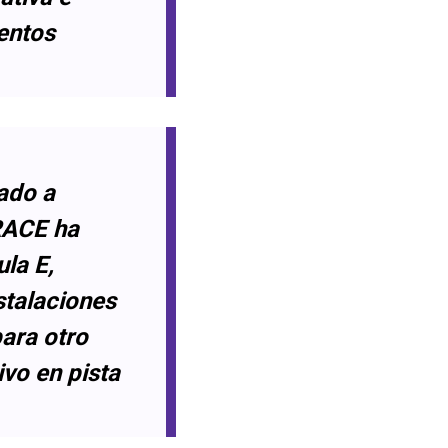
entos
ado a
 RACE ha
la E,
stalaciones
ara otro
ivo en pista