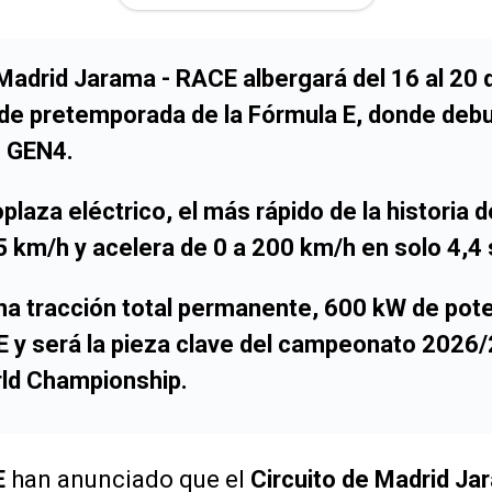
 Madrid Jarama - RACE
albergará del
16 al 20
 de pretemporada de la
Fórmula E
, donde debu
o
GEN4
.
laza eléctrico, el más rápido de la historia d
5 km/h
y acelera de
0 a 200 km/h en solo 4,4
a tracción total permanente,
600 kW de pote
E
y será la pieza clave del campeonato
2026/
rld Championship
.
E
han anunciado que el
Circuito de Madrid Ja