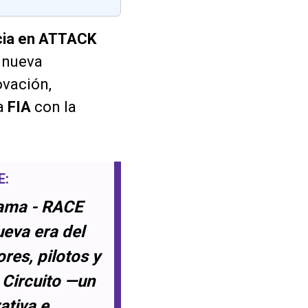
cia en ATTACK
a nueva
ovación,
la
FIA
con la
E:
rama - RACE
ueva era del
es, pilotos y
Circuito —un
ativa e