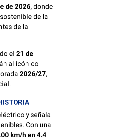
re de 2026
, donde
sostenible de la
ntes de la
do el
21 de
án al icónico
mporada
2026/27
,
ial.
HISTORIA
léctrico y señala
tenibles. Con una
200 km/h en 4,4