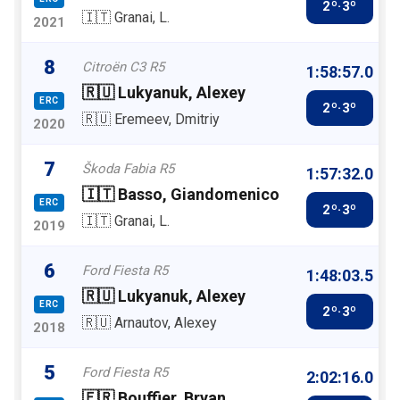
2º·3º
🇮🇹 Granai, L.
2021
8
Citroën C3 R5
1:58:57.0
🇷🇺 Lukyanuk, Alexey
ERC
2º·3º
🇷🇺 Eremeev, Dmitriy
2020
7
Škoda Fabia R5
1:57:32.0
🇮🇹 Basso, Giandomenico
ERC
2º·3º
🇮🇹 Granai, L.
2019
6
Ford Fiesta R5
1:48:03.5
🇷🇺 Lukyanuk, Alexey
ERC
2º·3º
🇷🇺 Arnautov, Alexey
2018
5
Ford Fiesta R5
2:02:16.0
🇫🇷 Bouffier, Bryan