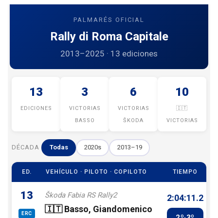
PALMARÉS OFICIAL
Rally di Roma Capitale
2013–2025 · 13 ediciones
13
3
6
10
EDICIONES
VICTORIAS
VICTORIAS
🇮🇹
BASSO
ŠKODA
VICTORIAS
DÉCADA
Todas
2020s
2013–19
ED.
VEHÍCULO · PILOTO · COPILOTO
TIEMPO
13
Škoda Fabia RS Rally2
2:04:11.2
🇮🇹 Basso, Giandomenico
ERC
2º·3º