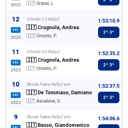
🇮🇹 Granai, L.
2025
12
Citroën C3 Rally2
1:53:10.9
🇮🇹 Crugnola, Andrea
ERC
2º·3º
🇮🇹 Ometto, P.
2024
11
Citroën C3 Rally2
1:52:35.2
🇮🇹 Crugnola, Andrea
ERC
2º·3º
🇮🇹 Ometto, P.
2023
10
Škoda Fabia Rally2 evo
1:52:37.5
🇮🇹 De Tommaso, Damiano
ERC
2º·3º
🇮🇹 Ascalone, G.
2022
9
Škoda Fabia Rally2 evo
1:54:06.6
🇮🇹 Basso, Giandomenico
ERC