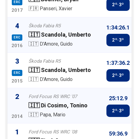
ERC
2º·3º
🇫🇷 Panseri, Xavier
2017
4
Škoda Fabia R5
1:34:26.1
🇮🇹 Scandola, Umberto
ERC
2º·3º
🇮🇹 D'Amore, Guido
2016
3
Škoda Fabia R5
1:37:36.2
🇮🇹 Scandola, Umberto
ERC
2º·3º
🇮🇹 D'Amore, Guido
2015
2
Ford Focus RS WRC '07
25:12.9
🇮🇹 Di Cosimo, Tonino
2º·3º
🇮🇹 Papa, Mario
2014
1
Ford Focus RS WRC '08
59:36.9