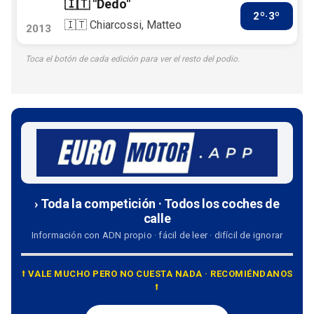
🇮🇹 "Dedo"
2º·3º
🇮🇹 Chiarcossi, Matteo
2013
Toca el botón de cada edición para ver el resto del podio.
› Toda la competición · Todos los coches de
calle
Información con ADN propio · fácil de leer · difícil de ignorar
⭡ VALE MUCHO PERO NO CUESTA NADA · RECOMIÉNDANOS
⭡